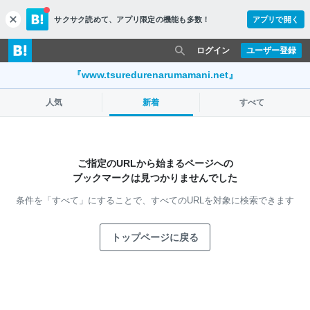
サクサク読めて、
アプリ限定の機能も多数！
アプリで開く
c
l
o
ログイン
ユーザー登録
s
e
『www.tsuredurenarumamani.net』
人気
新着
すべて
ご指定のURLから始まるページへの
ブックマークは見つかりませんでした
条件を「すべて」にすることで、
すべてのURLを対象に検索できます
トップページに戻る