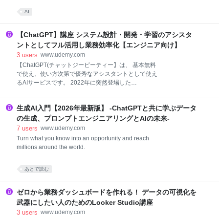
AI
【ChatGPT】講座 システム設計・開発・学習のアシスタ
ントとしてフル活用し業務効率化【エンジニア向け】
3
users
www.udemy.com
【ChatGPT(チャットジーピーティー】は、 基本無料
で使え、使い方次第で優秀なアシスタントとして使え
るAIサービスです。 2022年に突然登場した
『ChatGPT』は、 またたく間に世界中にひろまり、
公開わずか2ヶ月で、1億人のユーザー数を記録しまし
生成AI入門【2026年最新版】 -ChatGPTと共に学ぶデータ
た。 これまで、AIを使って自然な日本語を生成するの
は難しいとされていましたが、 『ChatGPT』は自然な
の生成、プロンプトエンジニアリングとAIの未来-
言葉で対話することができ、 革命的、革新的だと多く
7
users
www.udemy.com
の方が興味、関心を抱いています。 2023年3月にはさ
Turn what you know into an opportunity and reach
らなる改善版『GPT-4』がリリースされ、 2024年には
millions around the world.
精度改善・コスト削減した『GPT-4o-mini』もリリー
スされています。 今後『ChatGPT』を始めとするAIア
あとで読む
シスタントを効率的に使えるかどうかで、 上流工程
(企画・要件定義・設計)、開発、テストの速度が大幅
に変わってくると思われます。 そんな時流を受けてこ
ゼロから業務ダッシュボードを作れる！ データの可視化を
の講座では
武器にしたい人のためのLooker Studio講座
3
users
www.udemy.com