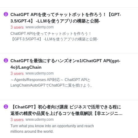
ChatGPT APIを使ってチャットボットを作ろう！【GPT-
3.5/GPT-4】 -LLMを使うアプリの構築と公開-
3
users
www.udemy.com
ChatGPT APIを使ってチャットボットを作ろう！
【GPT-3.5/GPT-4】 -LLMを使うアプリの構築と公開-
ChatGPTを最強にするハンズオンo1/ChatGPT API(gpt-
4o)/LangChain
3
users
www.udemy.com
～Agents/Responses API対応～ ChatGPT APIと
LangChain/AutoGPTでChatGPTに翼を授けよう。
【ChatGPT】初心者向け講座 ビジネスで活用できる程に
返答の精度や品質を上げるコツを徹底解説【非エンジニア
向け】
3
users
www.udemy.com
Turn what you know into an opportunity and reach
millions around the world.