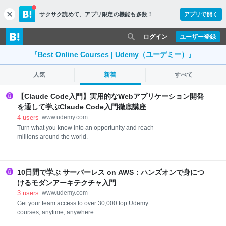
サクサク読めて、
アプリ限定の機能も多数！
アプリで開く
c
l
o
ログイン
ユーザー登録
s
e
『Best Online Courses | Udemy（ユーデミー）』
人気
新着
すべて
【Claude Code入門】実用的なWebアプリケーション開発
を通して学ぶClaude Code入門徹底講座
4
users
www.udemy.com
Turn what you know into an opportunity and reach
millions around the world.
10日間で学ぶ サーバーレス on AWS：ハンズオンで身につ
けるモダンアーキテクチャ入門
3
users
www.udemy.com
Get your team access to over 30,000 top Udemy
courses, anytime, anywhere.