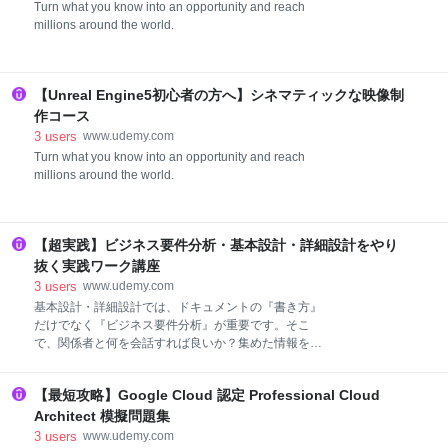
Turn what you know into an opportunity and reach
millions around the world.
【Unreal Engine5初心者の方へ】シネマティックな映像制
作コース
3
users
www.udemy.com
Turn what you know into an opportunity and reach
millions around the world.
【超実践】ビジネス要件分析・基本設計・詳細設計をやり
抜く実践ワーク講座
3
users
www.udemy.com
基本設計・詳細設計では、ドキュメントの『書き方』
だけでなく『ビジネス要件分析』が重要です。そこ
で、関係者と何を会話すれば良いか？集めた情報をど
うやって設計ドキュメント化するのか？など、『勘と
経験』に頼らないノウハウを実践ワークで整理しまし
【最短攻略】Google Cloud 認定 Professional Cloud
た
Architect 模擬問題集
3
users
www.udemy.com