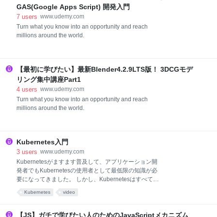
検定®」の名称使用の許諾を受けております） ・本コ
GAS(Google Apps Script) 開発入門
ースは統計検
7
users
www.udemy.com
Turn what you know into an opportunity and reach
millions around the world.
【最初に学びたい】最新Blender4.2.9LTS版！ 3DCGモデ
リング集中講座Part1
4
users
www.udemy.com
Turn what you know into an opportunity and reach
millions around the world.
Kubernetes入門
3
users
www.udemy.com
Kubernetesがますます普及して、アプリケーション開
発者でもKubernetesの使用者として最低限の知識が必
要になってきました。 しかし、Kubernetesはすべての
コンポーネントの役割や細かい設定をすべて網羅する
Kubernetes
video
にはかなり勉強のコストがかかってしまいます。アプ
リケーション開発者は、Kubernetesを完全にマスター
することが必須ではありませんが、基本的な知識や便
【JS】ガチで学びたい人のためのJavaScriptメカニズム