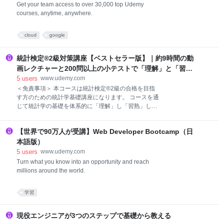
Get your team access to over 30,000 top Udemy
courses, anytime, anywhere.
cloud
google
統計検定®2級対策講座【ベストセラー版】｜約9時間の動
画レクチャーと200問以上の小テストで「理解」と「習
熟」を目指そう
5
users
www.udemy.com
＜免責事項＞ 本コースは統計検定®2級の合格を目指
す方のための統計学基礎講座になります。 コースを通
じて統計学の基礎を体系的に「理解」し「習熟」して
いただくことを目標に作成したコースになりますが、
以下の点にご留意いただきたく存じます。 ・本コース
【世界で90万人が受講】Web Developer Bootcamp（日
は統計検定®2級合格のための「裏ワザ」や「最短合格
法」などの受験テクニックをご紹介するものではあり
本語版）
ません ・本コースは統計検定®2級の合格を保証する
5
users
www.udemy.com
ものではありません（ですが、わからない箇所や疑問
Turn what you know into an opportunity and reach
点等ありましたらUdemyのQ&Aシステムよりご質問い
millions around the world.
ただいてもちろん大丈夫です！可能な限りご回答させ
ていただきます） ・統計検定®は一般財団法人統計質
学習
保証推進協会の登録商標です。また、本コースは統計
検定®主催社側から公認されたコンテンツではござい
ません（一般財団法人統計質保証推進協会より「統計
現役エンジニアが3つのステップで基礎から教える