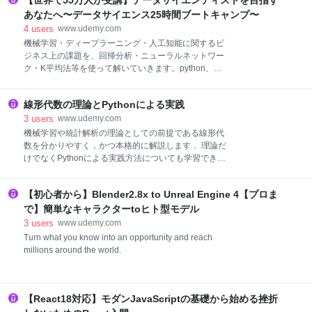
【世界で55万人が受講】データサイエンティストを目指す
あなたへ〜データサイエンス25時間ブートキャンプ〜
4
users
www.udemy.com
機械学習・ディープラーニング・人工知能に関するビ
ジネス上の課題を、回帰分析・ニューラルネットワー
ク・K平均法等を使って解いていきます。python、
jupyter、numpy、pandas、tensorflow等のスキルも身
に付きます。
線形代数の理論とPythonによる実践
3
users
www.udemy.com
機械学習や統計解析の理論としての前提である線形代
数を分かりやすく，かつ本格的に解説します． 理論だ
けでなくPythonによる実践方法についても学習できま
す．データサイエンスを目指す人には必須のカリキュ
ラムです．
【初心者から】Blender2.8x to Unreal Engine 4【プロま
で】簡単なキャラクターtoヒト型モデル
3
users
www.udemy.com
Turn what you know into an opportunity and reach
millions around the world.
【React18対応】モダンJavaScriptの基礎から始める挫折