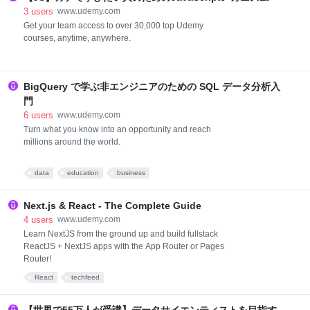
利なコマンドなどを習得することで、効率よくアプリ
3
users
www.udemy.com
ケーション開発を行うことができるようになります。
Get your team access to over 30,000 top Udemy
このコースでは、実践的な内容を中心としているの
courses, anytime, anywhere.
で、Kubernetesの基本的なイメージを説明してから、
kubectl (cli)のインストールと基本的な操作方法 アプリ
ケーションのデプロイを通じてKubernetesのリソース
を学習 よく使うDebugの方法 EKS(マネージドクラス
BigQuery で学ぶ非エンジニアのための SQL データ分析入
タ)のセットアップ CI/CDとKu
門
6
users
www.udemy.com
Turn what you know into an opportunity and reach
millions around the world.
data
education
business
Next.js & React - The Complete Guide
4
users
www.udemy.com
Learn NextJS from the ground up and build fullstack
ReactJS + NextJS apps with the App Router or Pages
Router!
React
techfeed