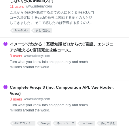
しないためのReact入門
11
users
www.udemy.com
これからReactを勉強する全ての人におくるReact入門
コース決定版！ Reactの勉強に苦戦する多くの人と話
してきました。 そこで感じたのは苦戦する多くの人は
学習の順序を間違えているということです。
JavaScript
あとで読む
JavaScriptへの理解なくしてReactの習得はなし得ませ
ん。 そこでJavaScript→Reactの理解の架け橋となる
本コースを作成しました。 ■2023年11月 フルリニュ
イメージでわかる！基礎知識ゼロからのC言語。エンジニ
ーアルしました！ ありがたいことにコース公開から3
アが教えるC言語完全攻略コース。
年で24000人もの方に受講いただきました。 3年で
3
users
www.udemy.com
Reactのバージョン等大きく変わりましたし、皆さん
Turn what you know into an opportunity and reach
からのレビュー内容を反映したい気持ちもあり、全て
millions around the world.
再収録・再編集し直しました！ ↓リニューアル内容例
React v18への対応 昨今の状況を加味した解説等の追
加 一部新規レクチャー 誤っていた箇所の修正 レビュ
ーいただいた内容の反映（音質改善や完成版コードの
Complete Vue.js 3 (Inc. Composition API, Vue Router,
Vuex)
3
users
www.udemy.com
Turn what you know into an opportunity and reach
millions around the world.
APIエコノミー
Vue.js
ネットワーク
techfeed
あとで読む