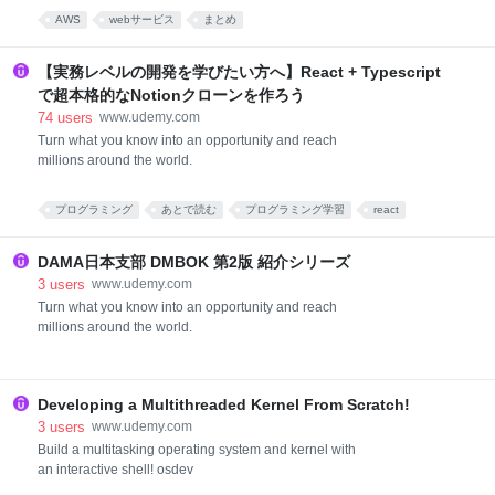
AWS
webサービス
まとめ
【実務レベルの開発を学びたい方へ】React + Typescript
で超本格的なNotionクローンを作ろう
74
users
www.udemy.com
Turn what you know into an opportunity and reach
millions around the world.
プログラミング
あとで読む
プログラミング学習
react
*あとで読む
DAMA日本支部 DMBOK 第2版 紹介シリーズ
3
users
www.udemy.com
Turn what you know into an opportunity and reach
millions around the world.
Developing a Multithreaded Kernel From Scratch!
3
users
www.udemy.com
Build a multitasking operating system and kernel with
an interactive shell! osdev