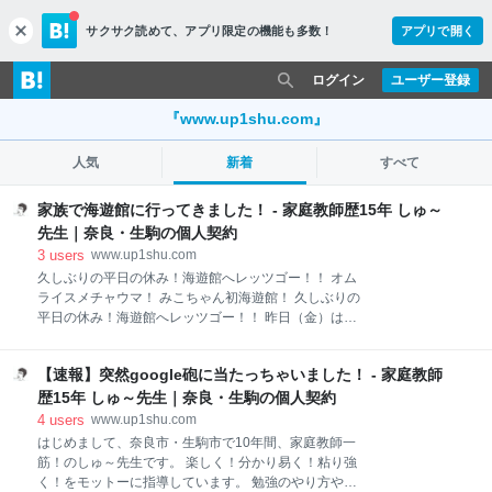
サクサク読めて、
アプリ限定の機能も多数！
アプリで開く
c
l
o
ログイン
ユーザー登録
s
e
『www.up1shu.com』
人気
新着
すべて
家族で海遊館に行ってきました！ - 家庭教師歴15年 しゅ～
先生｜奈良・生駒の個人契約
3
users
www.up1shu.com
久しぶりの平日の休み！海遊館へレッツゴー！！ オム
ライスメチャウマ！ みこちゃん初海遊館！ 久しぶりの
平日の休み！海遊館へレッツゴー！！ 昨日（金）は期
末テスト明けで生徒さんがお休み。久しぶりの平日の
休みでした。放っておいたら家でゴロゴロしていると
【速報】突然google砲に当たっちゃいました！ - 家庭教師
ころでしたが（笑）嫁の嫁の提案で海遊館に行くこと
になりました。生駒駅から地下鉄直通で片道37分。生
歴15年 しゅ～先生｜奈良・生駒の個人契約
駒って便利です！ www.kaiyukan.com オムライスメチ
4
users
www.up1shu.com
ャウマ！ 着いたら先に腹ごしらえ（笑）海遊館の中に
はじめまして、奈良市・生駒市で10年間、家庭教師一
ある、 なにわ食いしんぼ横丁の北極星に行ってきまし
筋！のしゅ～先生です。 楽しく！分かり易く！粘り強
た。オムライス屋さんです。 tabelog.com 僕はビーフ
く！をモットーに指導しています。 勉強のやり方や、