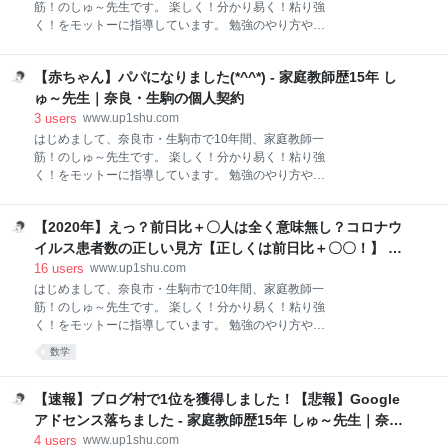
先生＠ブログ村ランキング1位 (@shu_sense) 2020年
筋！のしゅ～先生です。 楽しく！分かり易く！粘り強
5月18日 本当にありがとうございます！改めて御礼申
く！をモットーに指導しています。 勉強のやり方や、
し上げます(´；ω；｀) ご家庭様とは指導報告の後、赤
家庭教師ネタをブログ発信していきますので、どうぞ
ちゃんの話をすることが増えました。やはりみなさん
よろしくお願いします。 子供をほめる親が少なすぎ
赤ちゃん大好きです！ですが、全然僕は赤ちゃんのあ
【赤ちゃん】パパになりました(*^^*) - 家庭教師歴15年 し
る！ 初級編―ほめるメリット ★ 成績が上がる ★ 信頼
れこれを把握していません。手続き関係とミルクはお
関係が生まれる ★ 自分をほめていることになる 中級
ゅ～先生｜奈良・生駒の個人契約
編―具体的なほめ方 ★ まずほめ ★ 行動をほめる ★ 能
3
users
www.up1shu.com
力・性格をほめる ★ 間違っててもほめる ★ ほめ増幅
はじめまして、奈良市・生駒市で10年間、家庭教師一
★ ほめネットワーク ★ 具体的にほめる ★ 生徒に教え
筋！のしゅ～先生です。 楽しく！分かり易く！粘り強
てもらう ★ 目を見てほめる、笑顔でほめる ★ 目標設
く！をモットーに指導しています。 勉強のやり方や、
定→ほめ 上級編―高度なテクニック、注意点、上手な
家庭教師ネタをブログ発信していきますので、どうぞ
叱り方 ★ 相手がほめられたい所をほめる ★ 強化した
よろしくお願いします。 突然ですが、本日の昼、嫁が
いところを褒める ★ 承認欲求を満たしてあげる ★ 責
【2020年】えっ？前日比＋〇人は全く意味無し？コロナウ
赤ちゃんを出産して、パパになりました(*^^*)全然実感
任をとってあげる ★ 見返りを求めずほめる ★ 叱るの
湧きませんが、しっかりしなきゃです（笑） 朝起きる
イルス患者数の正しい見方【正しくは前日比＋〇〇！】 -
は注意点が
のが僕と一緒でめっちゃ苦手そうな我が娘😅
家庭教師歴15年 しゅ～先生｜奈良・生駒の個人契約
16
users
www.up1shu.com
https://t.co/jc6a6ZUWRU pic.twitter.com/XNnrWNe1uD
はじめまして、奈良市・生駒市で10年間、家庭教師一
— 家庭教師しゅ～先生＠ブログ村ランキング1位
筋！のしゅ～先生です。 楽しく！分かり易く！粘り強
(@shu_sense) 2020年4月13日 女の子です。早生まれ
く！をモットーに指導しています。 勉強のやり方や、
なので少し小さいらしいです。コロナウイルスの影響
家庭教師ネタをブログ発信していきますので、どうぞ
数学
で抱っこは出来ませんでしたが・・・頑張って生んで
よろしくお願いします。 「コロナウイルスの感染者数
くれた嫁に感謝(*^^*)ありがとう！ 最後までご覧いた
が前日より○人増加しました」僕「！？」 コロナだけ
だきありがとうございました。 もし奈
じゃない！カビも、人も、お金も！指数関数とは？ ★
【速報】ブログ村で1位を獲得しました！【悲報】Google
例えば家にいる「普通のカビの増加」のグラフ ★ 我々
アドセンス落ちました - 家庭教師歴15年 しゅ～先生｜奈
も同じ！「世界の人口」のグラフ ★ 投資やっている
良・生駒の個人契約
4
users
www.up1shu.com