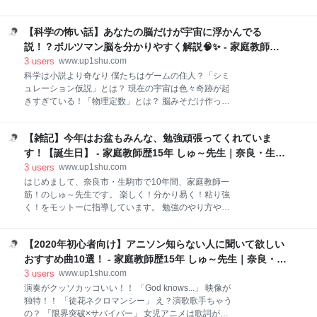
対策がしにくい。（だからこそ実力が測れるのです
家庭教師ネタをブログ発信していきますので、どうぞ
が。）ですがせっかく受けるのなら、いい点数を取っ
よろしくお願いします。 諦めかけていたアドセンスに
てもらいたい！そう思って出そうな所を考えて直前の
【科学の怖い話】あなたの脳だけが宇宙に浮かんでる
合格しました(*^^*) 合格に役立つ記事まとめ 収入源が
授業で復習します。 毎回、１問か２問くらいは直前に
4つに！ブログの広告収入よりも大切なこと 諦めかけ
説！？ボルツマン脳を分かりやすく解説🧠✨ - 家庭教師歴
やった所が出ます。ですが今回はあまりにも「的中」
ていたアドセンスに合格しました(*^^*) 今日は別の記
15年 しゅ～先生｜奈良・生駒の個人契約
3
users
www.up1shu.com
しすぎ
事を書いていたのですが・・・先程、メールを確認す
科学は小説より奇なり 僕たちはゲームの住人？「シミ
ると、アドセンスの合格通知が届いていました！もう
ュレーション仮説」とは？ 現在の宇宙は色々奇跡が起
諦めていたので適当に申請していたのですが、やはり
きすぎている！「物理定数」とは？ 脳みそだけ作った
合格すると嬉しいですね(*^^*)4月2日に初めて申請し
ほうが簡単？「ボルツマン脳」とは？ 科学は小説より
て約5ヶ月後、18回目で合格しました。 合格に役立つ
奇なり みなさん、怖い話は好きですか？僕は大嫌いで
記事まとめ 正直、僕はアドセンスのためにあまりあれ
【雑記】今年はお盆もみんな、勉強頑張ってくれていま
す(｡>﹏<｡)ところが科学の研究結果は時として、完全
これ考えてサイトを更新してこなかったので、皆さん
にフィクションの小説なんかより、奇想天外で不思議
す！【誕生日】 - 家庭教師歴15年 しゅ～先生｜奈良・生駒
に役立つ情報を書くことができません。偉
で、とっても怖い結果を招くことがあります。今回は
の個人契約
3
users
www.up1shu.com
夏の怪談もとい科学の怖いお話をしていこうと思いま
はじめまして、奈良市・生駒市で10年間、家庭教師一
す。 僕たちはゲームの住人？「シミュレーション仮
筋！のしゅ～先生です。 楽しく！分かり易く！粘り強
説」とは？ この世界は実は仮想現実で、もっと知能の
く！をモットーに指導しています。 勉強のやり方や、
高い宇宙人にシミュレーションされている・・・映画
家庭教師ネタをブログ発信していきますので、どうぞ
やアニメでもよくある話ですね。ちょっと怖い話です
よろしくお願いします。 早い人だと来週からお盆休み
(｡>﹏<｡)現在、「シミュレーション仮説」は決定づけ
【2020年初心者向け】アニソン知らない人に聞いて欲しい
に入るのではないでしょうか？みなさん、お盆はどう
る証拠も、否定する証拠もありません。ですが、シミ
やって過ごしますか？僕はほとんど仕事ですが、今日
おすすめ曲10選！ - 家庭教師歴15年 しゅ～先生｜奈良・生
ュレーション仮説には素朴な疑問が残ります。 「その
は一日早い僕の誕生日ということでお家焼き肉をやり
駒の個人契約
3
users
www.up1shu.com
シミュ
ました。近鉄のお肉屋さんで少し高い肉を買ったので
演奏がクッソカッコいい！！ 「God knows...」 映像が
すがめちゃくちゃ美味しかったです！ 甘いものはあん
独特！！ 「徒花ネクロマンシー」 え？演歌歌手ちゃう
まり好きではないのでショートケーキをちょっと(*^^*)
の？ 「限界突破×サバイバー」 女児アニメは歌詞が良