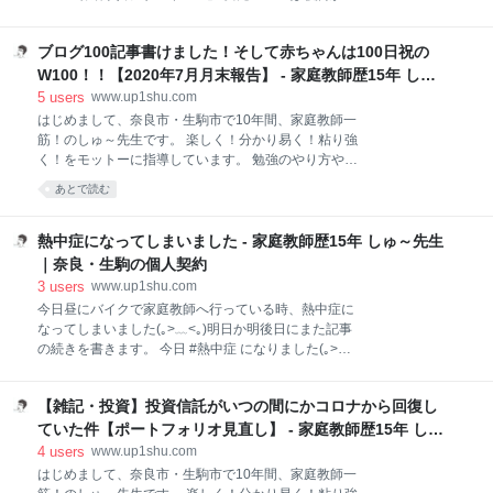
この時期、例年はお盆休みで帰省や旅行などの行事で
すぎる！！！ 「カレンダーガール」 「ダイヤモンドハ
お休みをとるご家庭さんが多いです。ですが今年はコ
ッピー」 「Just be yourself」 頭にこびりついてなか
ロナウイルスの影響で、帰省や旅行を自粛している方
ブログ100記事書けました！そして赤ちゃんは100日祝の
なか離れない電波曲！！ 「お願いマッスル」 「†吸tie
や、そもそも夏休みが短縮され、しかも学校の宿題は
Ladies†」 「メニメニマニマニ」 「灼熱スイッチ」 最
W100！！【2020年7月月末報告】 - 家庭教師歴15年 しゅ
多い・・・ちょっとかわいそう(｡>﹏<｡) また受験が不
後に・・・スタイリッシュなプレイリストを作りた
～先生｜奈良・生駒の個人契約
5
users
www.up1shu.com
安だ
い！ みなさん、突然ですがアニメは見ていますか？僕
はじめまして、奈良市・生駒市で10年間、家庭教師一
の教えている生徒さんはたいていアニメ「鬼滅の刃」
筋！のしゅ～先生です。 楽しく！分かり易く！粘り強
を見ています。OPの「紅蓮華」を歌うLiSAさんは
く！をモットーに指導しています。 勉強のやり方や、
2019年に紅白に出場しました。 アニメは昔よりも一
家庭教師ネタをブログ発信していきますので、どうぞ
あとで読む
般的になっていますね(*^^*) rockinon.com ただドラマ
よろしくお願いします。 100記事書けました！ 良かっ
や映画好きの人でもアニメはなー(｡>﹏<｡)という人、
たこと ★ 100記事書けた(*^^*) ★ 赤ちゃんの100日祝
いると思います。そんな人
(*^^*) ★ 来月から仕事が増える(*^^*) ★ 生徒さんがテ
熱中症になってしまいました - 家庭教師歴15年 しゅ～先生
スト勉強とっても頑張っている＆点数アップ(*^^*) ★
｜奈良・生駒の個人契約
投資がプラスに(*^^*) ★ メルカリがなぜか勝手に復活
3
users
www.up1shu.com
(*^^*) 悪かったこと ★ 熱中症になっちゃった(｡>﹏<｡)
今日昼にバイクで家庭教師へ行っている時、熱中症に
★ ブログが相変わらず停滞(｡>﹏<｡) ★ 食べすぎ &運動
なってしまいました(｡>﹏<｡)明日か明後日にまた記事
不足(｡>﹏<｡) TO DOリスト ★ ブログを続ける&内容の
の続きを書きます。 今日 #熱中症 になりました(｡>﹏
ある記事をしっかり書く！ ★ もう少しブロガーさん、
<｡) 最初のご家庭さんにはご迷惑をおかけしました。
Twitterの人と絡む ★ バイクでツーリングに行
すみませんでした。 また一時的に休ませていただき、
【雑記・投資】投資信託がいつの間にかコロナから回復し
氷枕と塩分補給までしてくださった#スズキステーシ
ョン生駒南 様、 本当にありがとうございました。
ていた件【ポートフォリオ見直し】 - 家庭教師歴15年 しゅ
https://t.co/Eu0jD3gerX— 家庭教師しゅ～先生＠ブロ
～先生｜奈良・生駒の個人契約
4
users
www.up1shu.com
グ村ランキング1位 (@shu_sense) 2020年7月19日
はじめまして、奈良市・生駒市で10年間、家庭教師一