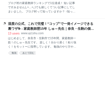
人！「S&P500」のグラフ ★ パソコン好きな人！
ブログ村の家庭教師ランキングで1位達成！ 短い記事
「CPUとHDDの性能」のグラフ なぜこんなに増える
ですみません(｡>﹏<｡)でも嬉しくてつい記事にしてし
のか？ 指数関数を正しく見るには？ ★ 他の国との比
まいました。 ブログ村って知っていますか？ ↑知って
較 ★ 対策の効果 大人もきちんと勉強を ～まとめ～
る方も知らない方もこちらをクリック！ ブログ村はカ
「コロナウイルスの感染者数が前日より○人増加しま
テゴリーごとにブログをランキング形式で紹介してく
した」僕「！？」 先日、興味深い記事を発見しまし
湿度の公式、これで完璧！“コップ”で一発イメージできる
れるサイトです。その中の家庭教師ランキングで本ブ
た。 t.co 理系の人間からするとごもっ
ログが1位になりました＼(^o^)／ありがとうございま
裏ワザ☕ - 家庭教師歴15年 しゅ～先生｜奈良・生駒の個人
す！これもみなさんのおかげです。 とは言ってもまだ
契約
13
users
www.up1shu.com
駆け出し。投稿記事も少ないです。上位のランキング
はじめまして、奈良市・生駒市で15年間、家庭教師一
は目まぐるしく変わるため、みなさんが見ている頃に
筋！のしゅ～先生です。 楽しく！分かり易く！粘り強
は5位くらいになっているかもしれません(｡>﹏<｡) で
く！をモットーに指導しています。 勉強のやり方や、
も一瞬とはいえ、1位を獲得できたのはありがたいで
家庭教師ネタをブログ発信していきますので、どうぞ
勉強
あとで読む
す！これから安定して上位にランクインできるように
よろしくお願いします。 授業が全く分からない！！赤
皆さんに役立つ記事をどんどん投稿していこうと思う
点脱出シリーズ 湿度の公式、長すぎぃ！！ コップを書
ので、どうぞ応援よろしくお願いします！ はてなスタ
くだけで湿度の問題が解ける！ 準備：まずコップをイ
ー、ブックマーク、コメントしてくれる方、いつも本
メージできるようにする。 ★ 練習問題：グラフ ★ 練
習問題：表 ～まとめ～ 他の赤点脱出シリーズ ・平方
根（ルート）の変形 ・因数分解 ・式による説明問題
・計算ミス ・理科のその他の計算（速さ、電流、密度
など） 授業が全く分からない！！赤点脱出シリーズ 僕
は今まで各教科の具体的な単元の解説はやってきませ
んでした。その理由はめちゃくちゃ分かりやすく解説
しているサイト、YouTubeが溢れているからです。す
でにあるものは賢く使いましょう！ ただ気