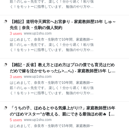
筋！のしゅ～先生です。 楽しく！分かり易く！粘り強
に書きます。 毎回順序も定まってません😅 適当にや
く！をモットーに指導しています。 勉強のやり方や、
らないと億劫になってしまうので💦 id:c089818 2020-
家庭教師ネタをブログ発信していきますので、どうぞ
06-05 02:24:17 すごいですね！ 紙に書き出して、ちゃ
よろしくお願いします。 ブログの書き方を工夫した
んと計画されてるなんて！ テーマを決めたら、行き当
【雑記】道明寺天満宮へお宮参り - 家庭教師歴15年 しゅ～
い！ 家庭教師、勉強系のメイン記事の場合 ①キーワー
たりばったりで書いてるの
ド選定 ②アウトライン（構成）を紙に書く ③エディタ
先生｜奈良・生駒の個人契約
に書く、短いものはTwitterに ④装飾 雑記系の記事の場
3
users
www.up1shu.com
合 ①まず写真・リンクを全部貼る ②その写真の間にコ
はじめまして、奈良市・生駒市で10年間、家庭教師一
メントを3行くらい書いていく ぜひみなさんの書き方
筋！のしゅ～先生です。 楽しく！分かり易く！粘り強
を教えて下さい！ ブログの書き方を工夫したい！ さ
く！をモットーに指導しています。 勉強のやり方や、
て、ブロガーのみなさんは今も一生懸命ブログを書い
家庭教師ネタをブログ発信していきますので、どうぞ
ていることかと思います。僕も先月はモチベーション
よろしくお願いします。 （5月28日追記）写真を1枚
がかなり低下しましたが、今月は少し取り戻しまし
【雑記・反省】教え方とほめ方はプロの僕でも育児はだめ
追加しました(*^^*) 晴れた日に道明寺天満宮へお宮参
た。100記事もみえてきましたし。 日記のような雑記
り 赤ちゃんが生まれてから一ヶ月過ぎました。昨日道
だめで嫁を泣かせちゃった(｡>﹏<｡) - 家庭教師歴15年 しゅ
ブログはいくらでも書きたいことはありますが、
明寺天満宮へお宮参りに行きました。本当は先週の予
～先生｜奈良・生駒の個人契約
3
users
www.up1shu.com
定でしたが、雨で延期になりました。 今日は道明寺天
はじめまして、奈良市・生駒市で10年間、家庭教師一
満宮にお宮参りへ行ってきました😁 雲量3くらいの晴
筋！のしゅ～先生です。 楽しく！分かり易く！粘り強
れ☀️&人はスッカスカ😅 3密も避けられました！ 娘と
く！をモットーに指導しています。 勉強のやり方や、
嫁へ。この大変な時期を1ヶ月耐え抜いてくれてあり
家庭教師ネタをブログ発信していきますので、どうぞ
がとう！ pic.twitter.com/CgAkDLC159— 家庭教師しゅ
よろしくお願いします。 感謝＆反省 本日（昨日）も雨
～先生＠ブログ村ランキング1位 (@shu_sense) 2020
「うちの子、ほめるとやる気爆上がり!?」家庭教師歴15年
の中、元気に指導へ行ってきました！すると・・・ #
年5月23日 www.domyojitenma
家庭教師 のご家庭様から #出産祝い を頂きました！#
の“ほめマスター”が教える、親にできる最強ほめ術🔥【保
ありがとう ございます😄 温かい皆さんに本当に感謝
存版】 - 家庭教師歴15年 しゅ～先生｜奈良・生駒の個人契
5
users
www.up1shu.com
です！ pic.twitter.com/u87GFgPHXb— 家庭教師しゅ～
約
はじめまして、奈良市・生駒市で15年間、家庭教師一