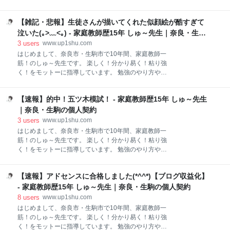
カツデミグラスオムライスの大盛り、チーズトッピン
家庭教師ネタをブログ発信していきますので、どうぞ
グ。めちゃくちゃ旨い！特にビフカツがサイコー(^^)
よろしくお願いします。 アクセス解析がバグった？
今まで食べたカツの中で一番美味しかったです！ 嫁と
【雑記・悲報】生徒さんが描いてくれた似顔絵が酷すぎて
google砲とは？確認方法は？ 感想：こんな事もあるん
娘はハンバーグセットの大盛りでした。オムライスの
やなぁ・・・ アクセス解析がバグった？ 朝なにげにア
泣いた(｡>﹏<｡) - 家庭教師歴15年 しゅ～先生｜奈良・生駒
ご飯はチキンライスかきのこラ
クセス解析をすると、上のようにグラフが一本突き抜
の個人契約
3
users
www.up1shu.com
けていました！なんだコレ？一ヶ月分のアクセスじゃ
はじめまして、奈良市・生駒市で10年間、家庭教師一
あないか。なにせ昨日までこんな感じ↓↓の平常運転で
筋！のしゅ～先生です。 楽しく！分かり易く！粘り強
したからね(｡>﹏<｡) はてなブログのバグだろうと思っ
く！をモットーに指導しています。 勉強のやり方や、
ていましたが、Googleアナリティクスの方を見ても同
家庭教師ネタをブログ発信していきますので、どうぞ
じグラフが・・・もしかしてこれは噂のグーグル砲に
よろしくお願いします。 今僕はとっても悲しい気分で
当たったんじゃないか？調べてみました！ google砲と
【速報】的中！五ツ木模試！ - 家庭教師歴15年 しゅ～先生
す・・・今回は授業中に生徒さんが勝手に描いた、僕
は？確認方法は？ Google砲についての知識はまった
の似顔絵があまりにも酷すぎて記事にしました。 まず
｜奈良・生駒の個人契約
くなかったのでサイトを引用 G
は嫁のイラストから 続いて生徒さんのイラスト どうし
3
users
www.up1shu.com
てこんなに事になってしまったのか？ まずは嫁のイラ
はじめまして、奈良市・生駒市で10年間、家庭教師一
ストから うーん素晴らしい！僕にそっくりです（笑）
筋！のしゅ～先生です。 楽しく！分かり易く！粘り強
かなり優しそうに描いてくれています！はじめて指導
く！をモットーに指導しています。 勉強のやり方や、
に行くご家庭さんに渡す自己紹介カードにも印刷して
家庭教師ネタをブログ発信していきますので、どうぞ
います。お気に入りです！ ちなみに僕の「写真」はプ
よろしくお願いします。 前日にやった所が五ツ木模試
ロフィール欄に載せています（あまり目立ちたくない
【速報】アドセンスに合格しました(*^^*)【ブログ収益化】
で見事的中！ 実際に的中した所 【英語】 【数学】
ですが・・・）。興味ある方は比べてみてください。
【理科】 大事なところはやっぱり出る！ 前日にやった
- 家庭教師歴15年 しゅ～先生｜奈良・生駒の個人契約
www.up1shu.com ちなみに過去記事のサムネも何
所が五ツ木模試で見事的中！ 親に「あ、これ進研ゼミ
8
users
www.up1shu.com
でやったところだ！」と言わせると若返る :: デイリー
はじめまして、奈良市・生駒市で10年間、家庭教師一
ポータルZ 藤井模試や五ツ木模試は実力テストです。
筋！のしゅ～先生です。 楽しく！分かり易く！粘り強
中間テストや期末テストと異なり、出題範囲が広く、
く！をモットーに指導しています。 勉強のやり方や、