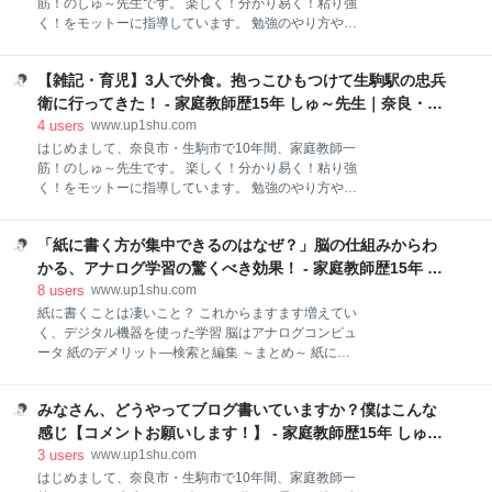
筋！のしゅ～先生です。 楽しく！分かり易く！粘り強
導報告 のハッシュタグで簡単な指導報告をツイートし
く！をモットーに指導しています。 勉強のやり方や、
ています。（もちろんプライバシーには配慮）今週分
家庭教師ネタをブログ発信していきますので、どうぞ
のツイートをここにまとめておきます。家庭教師をお
よろしくお願いします。 短編小説～珍事件～ S極事件
考えの奈良市・生駒市のみなさんも是非参考にしてみ
【雑記・育児】3人で外食。抱っこひもつけて生駒駅の忠兵
プリン噴射事件 宿題忘れました事件 問題解きマシーン
てくださいね(*^^*)♪ #家庭教師 #本日の指導報告 昨日
事件 厨二病事件 デュエマで泣かせちゃった事件 何が
衛に行ってきた！ - 家庭教師歴15年 しゅ～先生｜奈良・生
分 中3Aちゃん 因数分解復習と方程
言いたいのか全く分からない事件 友達がうんこ漏らし
駒の個人契約
4
users
www.up1shu.com
た事件 脱走マジ鬼ごっこ事件 短編小説～珍事件～ 長
はじめまして、奈良市・生駒市で10年間、家庭教師一
い仕事生活。みなさんも育児や仕事をやっているとち
筋！のしゅ～先生です。 楽しく！分かり易く！粘り強
ょっとした珍事件は起こると思います。今回は10年間
く！をモットーに指導しています。 勉強のやり方や、
家庭教師をやってきた僕が遭遇した珍事件について短
家庭教師ネタをブログ発信していきますので、どうぞ
編小説風にまとめてみました。楽しんで下さい。 注
よろしくお願いします。 3人でご飯 店の外観と料理の
意：小説風にするためマーカー、挿絵などの装飾はし
「紙に書く方が集中できるのはなぜ？」脳の仕組みからわ
お味 料金&感想 3人でご飯 嫁の里帰りが終わって約1
ていません。また記事は完全なフィクションではあり
週間。色々大変です(｡>﹏<｡)今日は気分転換に嫁と赤
かる、アナログ学習の驚くべき効果！ - 家庭教師歴15年 し
ませんが事実よりも少しだけ大げさに、面白く書いて
ちゃんと3人でご飯を食べに行きました。先月も嫁と2
ゅ～先生｜奈良・生駒の個人契約
8
users
www.up1shu.com
いる
人でラーメン屋に行ってきたのですが、3人で行くの
紙に書くことは凄いこと？ これからますます増えてい
は初めてです。 www.up1shu.com 行ったのは生駒駅に
く、デジタル機器を使った学習 脳はアナログコンピュ
ある忠兵衛という昔ながらのお寿司屋さん。嫁はお寿
ータ 紙のデメリット―検索と編集 ～まとめ～ 紙に書
司が大好き（肉もやけど笑）。回転寿司じゃないお寿
くことは凄いこと？ 先日の記事ではたくさんのコメン
司屋さんは行ったことがないと言うので行ってみまし
トありがとうございました！参考にさせていただきま
た。抱っこひもをつけてレッツゴー！ tabelog.com 店
みなさん、どうやってブログ書いていますか？僕はこんな
す！その中で僕にとっては意外で、興味深いコメント
の外観と料理のお味 外観、内観撮るの忘れましたが、
がありましたので引用させていただきます。
感じ【コメントお願いします！】 - 家庭教師歴15年 しゅ～
個室のテーブル席があり、
www.up1shu.com id:sai_kurashi 2020-06-04 23:42:50
先生｜奈良・生駒の個人契約
3
users
www.up1shu.com
面白く拝読させていただきました！ 紙に構成など書き
はじめまして、奈良市・生駒市で10年間、家庭教師一
出しててすごい…！ 私はなんとなく頭で考えて、一気