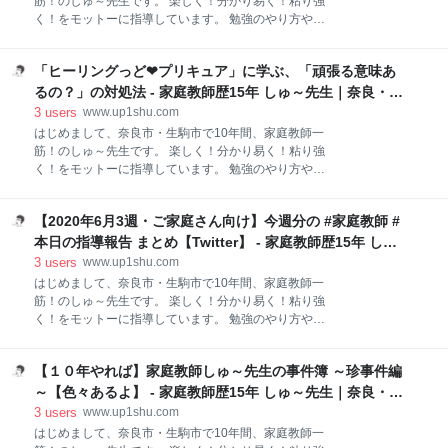
筋！のしゅ～先生です。 楽しく！分かり易く！粘り強
く！をモットーに指導しています。 勉強のやり方や、
家庭教師ネタをブログ発信していきますので、どうぞ
よろしくお願いします。 いつの間にか投資がUP↑上が
「ヒーリングっど❤プリキュア」に学ぶ、「頑張る意味あ
ってた↑ ポートフォリオを見直し 今後の目標 お金は追
うほど逃げていく！投資はあくまでゲーム・趣味 いつ
るの？」の対処法 - 家庭教師歴15年 しゅ～先生｜奈良・生
の間にか投資がUP↑上がってた↑ みなさん、コロナウ
駒の個人契約
3
users
www.up1shu.com
イルスの影響は家計にも響いていますか？中には給料
はじめまして、奈良市・生駒市で10年間、家庭教師一
が減ったり、株が暴落したり大変なご家庭さんもいる
筋！のしゅ～先生です。 楽しく！分かり易く！粘り強
かもしれないですね(｡>﹏<｡)僕は今年の2月はほぼニー
く！をモットーに指導しています。 勉強のやり方や、
ト状態でしたが今では仕事が順調に入っております。
家庭教師ネタをブログ発信していきますので、どうぞ
嬉しい限りです。 ところで僕はなけなしのお金を、使
よろしくお願いします。 プリキュア復活ッッ！ ひなた
わない分は投資に回しています。趣味みたいなもので
【2020年6月3週・ご家庭さん向け】今週分の #家庭教師 #
がみんなの気持ちを代弁？ 解決法は・・・ ～まとめ～
す。コロナの影響でひどくマイナスになりましたが、
プリキュア復活ッッ！ 嬉しいです！！コロナウイルス
本日の指導報告 まとめ【Twitter】 - 家庭教師歴15年 しゅ
ご覧のように最近になってプラスに回復したようです
の影響でずっと放送延期していた「ヒーリングっど❤
～先生｜奈良・生駒の個人契約
3
users
www.up1shu.com
プリキュア」。2ヶ月ぶりくらいに再開されました！
はじめまして、奈良市・生駒市で10年間、家庭教師一
嬉しいですね(*^^*)改めてみてもEDのダンスのクオリ
筋！のしゅ～先生です。 楽しく！分かり易く！粘り強
ティ、ハンパないっす(｡>﹏<｡)大好きなアニメの一つ
く！をモットーに指導しています。 勉強のやり方や、
ですね。 「ヒーリングっど♥プリキュア」エンディン
家庭教師ネタをブログ発信していきますので、どうぞ
グ主題歌「ミラクルっと♥Link Ring！」（ノンテロッ
よろしくお願いします。 2020年6月3週の指導報告 学
プver) リンク ひなたがみんなの気持ちを代弁？ ストー
【１０年やれば】家庭教師しゅ～先生の事件簿 ～珍事件編
校、塾と異なり、家庭教師は指導毎に報告をしていま
リー（あらすじ） | 第13話 | ヒーリングっど♥プリキュ
す。よく学校・塾で何やっているのか分からないとい
～【色々あるよ】 - 家庭教師歴15年 しゅ～先生｜奈良・生
ア | 東映ア
うご家庭さんの話を耳にします。毎回の指導報告によ
駒の個人契約
3
users
www.up1shu.com
ってご家庭さんが生徒さんの現状を把握できるように
はじめまして、奈良市・生駒市で10年間、家庭教師一
なります。 Twitterで、ほぼ毎日 #家庭教師 #本日の指