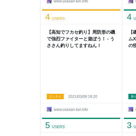
www.usasan-turi.info
4
4
USERS
U
【高知でフカセ釣り】周防形の磯
【
で強烈ファイターと遊ぼう！ - う
ム
ささん釣りしてますねん！
の
ー
2021/03/08 18:20
エンタメ
暮
www.usasan-turi.info
5
3
USERS
U