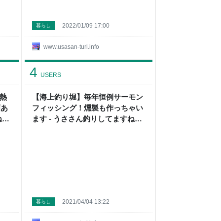
2022/01/09 17:00
暮らし
www.usasan-turi.info
4
USERS
熱
【海上釣り堀】毎年恒例サーモン
画あ
フィッシング！燻製も作っちゃい
ね
ます - うささん釣りしてますね
ん！
2021/04/04 13:22
暮らし