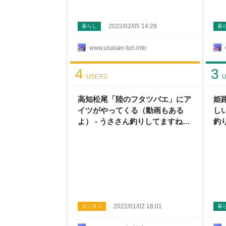
2022/02/05 14:28
暮らし
暮
www.usasan-turi.info
4
3
USERS
U
高知松尾「陸のフタツバエ」にア
姫
イツがやってくる（動画もある
し
よ） - うささん釣りしてますね
釣
ん！
2022/01/02 18:01
エンタメ
暮