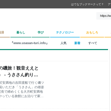
はてなブックマークって？
ア
経済
暮らし
学び
テクノロジー
おもしろ
『www.usasan-turi.info』
人気
新着
すべて
の磯旅！観音ええと
 - うささん釣りし
町安満地の吉田渡船で行く磯ツ
覧いただき「うささん」の雄姿
型尾長で締めくくる大月町安満地
がやっている旅館にお泊りで家庭
なったのは吉田渡船 吉田渡
多郡大月町安満地250－2 料金：渡
00～11000円※電話にて、ご確認