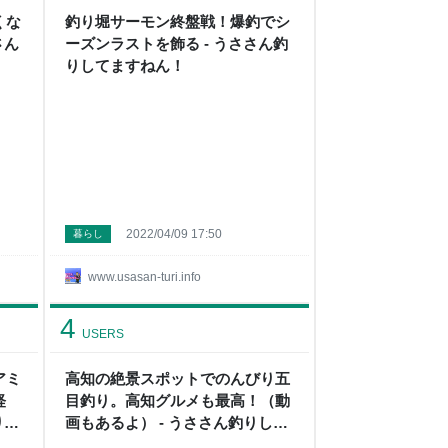
くな
釣り堀サーモン終盤戦！爆釣でシ
さん
ーズンラストを飾る - うささん釣
りしてますねん！
2022/04/09 17:50
暮らし
www.usasan-turi.info
4
USERS
アミ
高知の絶景スポットでのんびり五
軽
目釣り。高知グルメも最高！（動
りし
画もあるよ） - うささん釣りして
ますねん！