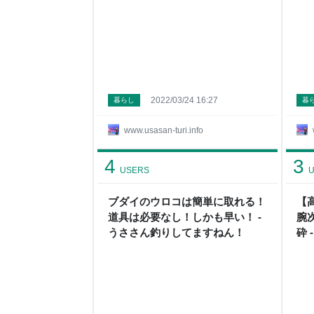
2022/03/24 16:27
暮らし
暮
www.usasan-turi.info
4
3
USERS
U
ブダイのウロコは簡単に取れる！
【
道具は必要なし！しかも早い！ -
腕
うささん釣りしてますねん！
砕