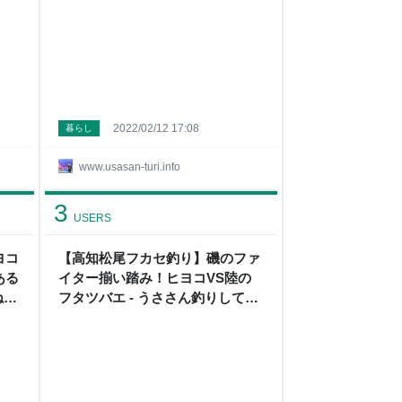
2022/02/12 17:08
暮らし
www.usasan-turi.info
3
USERS
ヨコ
【高知松尾フカセ釣り】磯のファ
ある
イター揃い踏み！ヒヨコVS陸の
ね
フタツバエ - うささん釣りしてま
すねん！