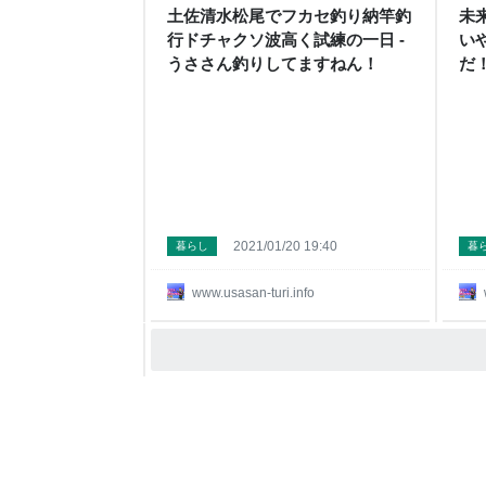
土佐清水松尾でフカセ釣り納竿釣
未
行ドチャクソ波高く試練の一日 -
い
うささん釣りしてますねん！
だ
ん
2021/01/20 19:40
暮らし
暮
www.usasan-turi.info