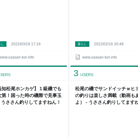
2022/03/19 17:24
2022/02/16 20:48
らし
暮らし
www.usasan-turi.info
www.usasan-turi.info
3
SERS
USERS
高知松尾ホンカゲ】１級磯でも
松尾の磯でサンドイッチｗヒ
次第！困った時の磯際で見事玉
の釣りは楽しさ満載（動画も
 - うささん釣りしてますねん！
よ） - うささん釣りしてます
ん！