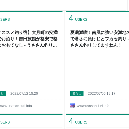
現在 よければ前回までの記事もご
-turi.info そして今回の旅
ことを報告しまーす
4
SERS
USERS
オススメ釣り宿】大月町の安満
夏磯満喫！南風に強い安満地
でお泊り！吉田旅館が格安で格
で暑さに負けじとフカセ釣り -
なおもてなし - うささん釣りし
ささん釣りしてますねん！
ますねん！
2022/07/12 18:20
2022/07/06 19:17
らし
暮らし
www.usasan-turi.info
www.usasan-turi.info
4
SERS
USERS