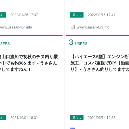
2022/01/26 17:37
2022/01/15 17:47
らし
暮らし
www.usasan-turi.info
www.usasan-turi.info
3
SERS
USERS
路山口渡船で初秋のチヌ釣り厳
【ハイエース6型】エンジン断
い中でも釣果を出す - うささん
施工、コスパ重視でDIY【動
りしてますねん！
り】 - うささん釣りしてます
ん！
2021/10/01 18:31
2021/06/14 19:53
らし
暮らし