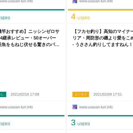
www.usasan-turi.info
www.usasan-turi.info
4
SERS
USERS
磯竿おすすめ】ニッシンゼロサ
【フカセ釣り】高知のマイナ
X4継承レビュー・50オーバー
リア・周防形の磯より愛をこ
怪魚をもねじ伏せる驚きのパワ
- うささん釣りしてますねん！
 - うささん釣りしてますねん！
2021/02/16 17:08
2021/02/09 17:51
らし
エンタメ
www.usasan-turi.info
www.usasan-turi.info
3
SERS
USERS