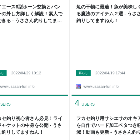
イエース6型ホーン交換とバン
魚の干物に最適！魚が美味し
ーの外し方詳しく解説！素人で
る魔法のアイテム２選 - うさ
できる - うささん釣りしてます
釣りしてますねん！
ん！
2022/04/29 10:12
2022/04/19 17:44
らし
暮らし
www.usasan-turi.info
www.usasan-turi.info
4
SERS
USERS
カセ釣り初心者さん必見！ライ
フカセ釣り用サシエサのオキ
ジャケットの中身を公開 - うさ
を自作でハード加工ベタつき
ん釣りしてますねん！
減！動画も更新 - うささん釣
てますねん！