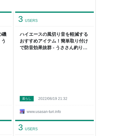
3
USERS
の磯
ハイエースの風切り音を軽減する
 う
おすすめアイテム！簡単取り付け
で防音効果抜群 - うささん釣りし
てますねん！
2022/06/19 21:32
暮らし
www.usasan-turi.info
3
USERS