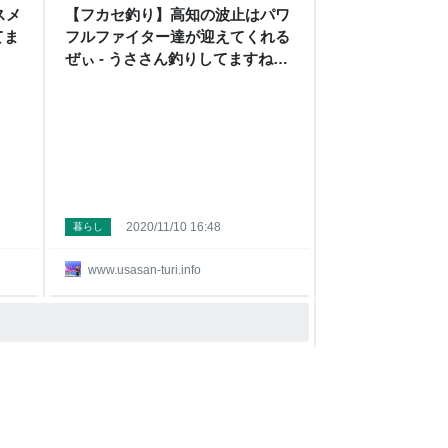
スメ
【フカセ釣り】高知の波止はパワ
てま
フルファイター達が迎えてくれる
ぜぃ - うささん釣りしてますね
ん！
2020/11/10 16:48
暮らし
www.usasan-turi.info