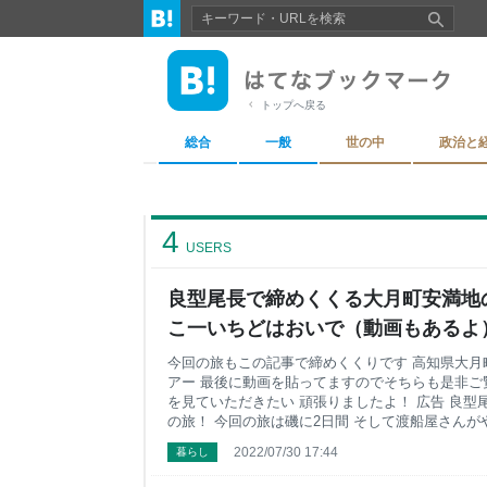
トップへ戻る
総合
一般
世の中
政治と
4
USERS
良型尾長で締めくくる大月町安満地
こ一いちどはおいで（動画もあるよ）
てますねん！
今回の旅もこの記事で締めくくりです 高知県大月
アー 最後に動画を貼ってますのでそちらも是非ご
を見ていただきたい 頑張りましたよ！ 広告 良
の旅！ 今回の旅は磯に2日間 そして渡船屋さん
料理で大満足な密度の濃い～い旅でした お世話に
2022/07/30 17:44
暮らし
船・安満地 TEL0880-77-1423 住所：高知県幡
船1名様4000〜4500円。 貸船1隻（船外機船）80