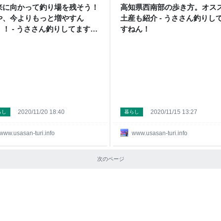
来に向かって釣り場を残そう！
高知県西南部の歩き方。オス
や、今よりもっと増やすん
土産も紹介 - うささん釣りし
！！ - うささん釣りしてますね
すねん！
！
2020/11/20 18:40
2020/11/15 13:27
らし
暮らし
www.usasan-turi.info
www.usasan-turi.info
次のページ