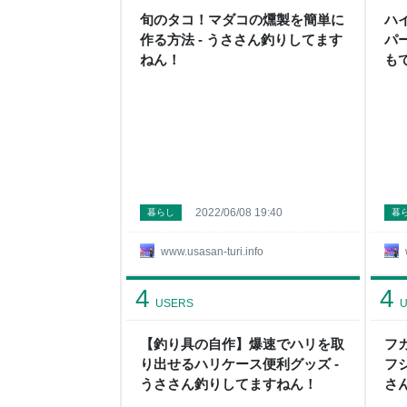
旬のタコ！マダコの燻製を簡単に
ハ
作る方法 - うささん釣りしてます
パ
ねん！
も
ね
2022/06/08 19:40
暮らし
暮
www.usasan-turi.info
4
4
USERS
U
【釣り具の自作】爆速でハリを取
フ
り出せるハリケース便利グッズ -
フ
うささん釣りしてますねん！
さ