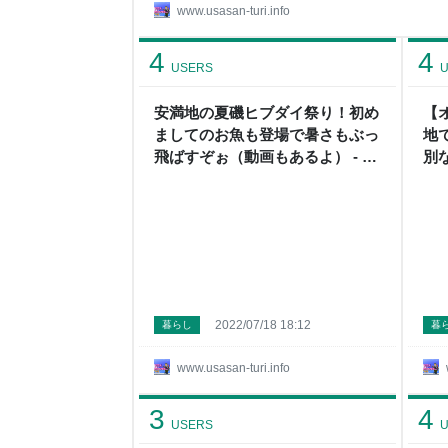
ください。民宿1泊2食付1名様6500円 2022年
www.usasan-turi.info
覧いただき吉田渡船へレッツゴーですｑｑ www.usasan
を締めくくるには上出来すぎる結果となりました
4
4
USERS
U
安満地の夏磯ヒブダイ祭り！初め
【
ましてのお魚も登場で暑さもぶっ
地
飛ばすぞぉ（動画もあるよ） - う
別
ささん釣りしてますねん！
て
2022/07/18 18:12
暮らし
暮
www.usasan-turi.info
3
4
USERS
U