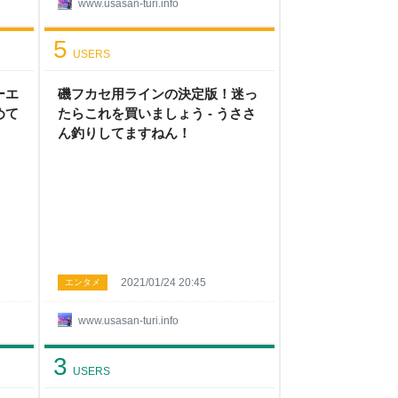
www.usasan-turi.info
5
USERS
ーエ
磯フカセ用ラインの決定版！迷っ
めて
たらこれを買いましょう - うささ
ん釣りしてますねん！
2021/01/24 20:45
エンタメ
www.usasan-turi.info
3
USERS