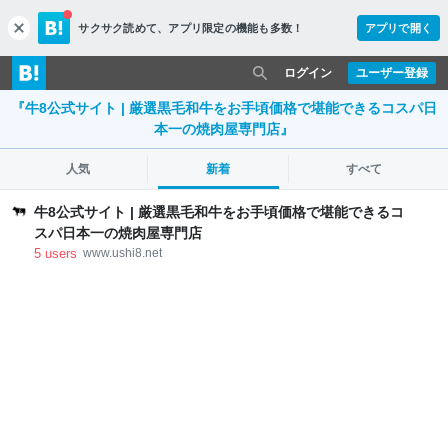
サクサク読めて、
アプリ限定の機能も多数！
アプリで開く
c
l
o
ログイン
ユーザー登録
s
『牛8公式サイト | 厳選黒毛和牛をお手頃価格で堪能できるコスパ日
e
本一の焼肉屋専門店』
人気
新着
すべて
牛8公式サイト | 厳選黒毛和牛をお手頃価格で堪能できるコ
スパ日本一の焼肉屋専門店
5
users
www.ushi8.net