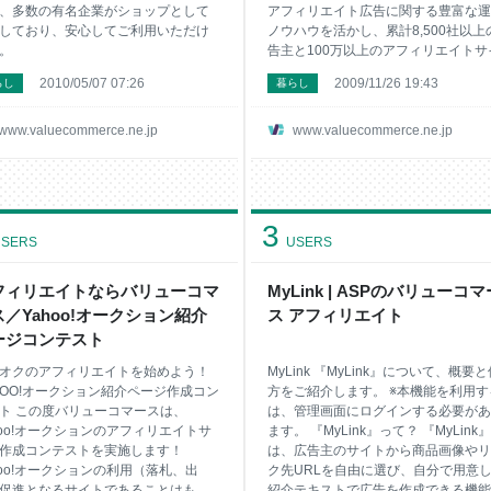
、多数の有名企業がショップとして
アフィリエイト広告に関する豊富な運
しており、安心してご利用いただけ
ノウハウを活かし、累計8,500社以上
。
告主と100万以上のアフィリエイトサ
に利用いただいています。
2010/05/07 07:26
2009/11/26 19:43
らし
暮らし
www.valuecommerce.ne.jp
www.valuecommerce.ne.jp
3
SERS
USERS
フィリエイトならバリューコマ
MyLink | ASPのバリューコマ
ス／Yahoo!オークション紹介
ス アフィリエイト
ージコンテスト
オクのアフィリエイトを始めよう！
MyLink 『MyLink』について、概要
HOO!オークション紹介ページ作成コン
方をご紹介します。 ※本機能を利用す
ト この度バリューコマースは、
は、管理画面にログインする必要があ
hoo!オークションのアフィリエイトサ
ます。 『MyLink』って？ 『MyLink
作成コンテストを実施します！
は、広告主のサイトから商品画像やリ
hoo!オークションの利用（落札、出
ク先URLを自由に選び、自分で用意
促進となるサイトであることはもち
紹介テキストで広告を作成できる機能