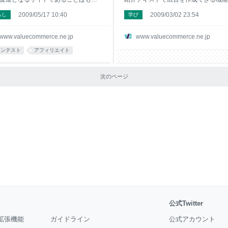
ですが、今回は特にYahoo!オークシ
す。 メリット「成果につながりやす
2009/05/17 10:40
2009/03/02 23:54
らし
学び
未経験者、初心者の方への利用促進
商品詳細ページへ直接誘導できたり、
がるようなサイトを募集します。 デ
キストを自由に設定できたりするので
ンやコンテンツを審査させて頂き、
果につながりやすいという特徴があり
www.valuecommerce.ne.jp
www.valuecommerce.ne.jp
された優秀作には賞金のプレゼント
す。 『MyLink』の使い方 『MyLink
コンテスト
アフィリエイト
用意しております！ふるってご応募
使い方を解説します。 手順 1.管理画
さい！ すでにYahoo!オークションに
ログインし、プログラム詳細にいく 2
されているパートナー様はもちろ
告タイプより『MyLink』を選ぶ 3.広
次のページ
このチャンスに提携を開始していた
ードを取得して、サイトに貼る 1.管
たパートナー様も対象となります。
面にログインし、プログラム詳細にい
さんのご応募お待ちしております！
バリューコマース アフィリエイトの
画面にログインします。会員登録をし
いない場合は、無料会員登録後にログ
公式Twitter
拡張機能
ガイドライン
公式アカウント