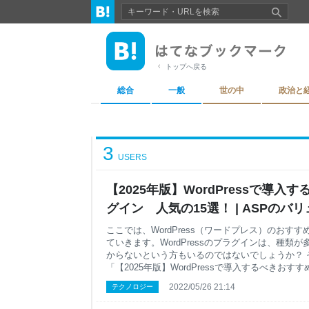
トップへ戻る
総合
一般
世の中
政治と
3
USERS
【2025年版】WordPressで導
グイン 人気の15選！ | ASPのバ
リエイト
ここでは、WordPress（ワードプレス）のおす
ていきます。WordPressのプラグインは、種類
からないという方もいるのではないでしょうか？ 
「【2025年版】WordPressで導入するべきおす
選！」をお届けします。 目次 WordPressのプ
2022/05/26 21:14
テクノロジー
リット プラグインの設定と利用方法 これだけは
WordPressプラグイン7選 ブログなどのライティン