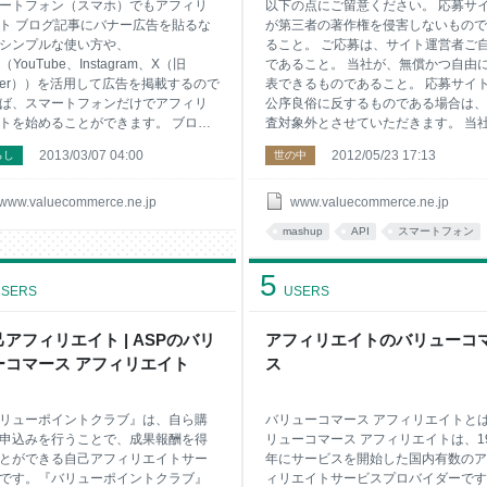
ートフォン（スマホ）でもアフィリ
以下の点にご留意ください。 応募サ
ト ブログ記事にバナー広告を貼るな
が第三者の著作権を侵害しないもので
シンプルな使い方や、
ること。 ご応募は、サイト運営者ご
（YouTube、Instagram、X（旧
であること。 当社が、無償かつ自由
itter））を活用して広告を掲載するので
表できるものであること。 応募サイ
ば、スマートフォンだけでアフィリ
公序良俗に反するものである場合は、
トを始めることができます。 ブログ
査対象外とさせていただきます。 当
にバナー広告を貼るなどのシンプル
は、応募に際して生じた諸費用に関し
2013/03/07 04:00
2012/05/23 17:13
らし
世の中
い方や、SNS（YouTube、
一切負担しません。 パートナー登録
tagram、X（旧Twitter））を活用して
ご入力頂いた内容が間違っていたり、
を掲載するのであれば、スマートフ
居先不明などの理由により賞金が振り
www.valuecommerce.ne.jp
www.valuecommerce.ne.jp
だけでアフィリエイトを始めること
めない場合、賞金のお支払いを取り消
mashup
API
スマートフォン
きます。しかし、アフィリエイト広
せて頂く場合がございますので、パー
掲載作業を効率的に進めたい場合
ナー登録時には、必ず正確な情報をご
5
Mylink（商品リンク）を活用して効果
録ください。 受賞したサイトが著作
SERS
USERS
広告を貼りたい場合など、パソコン
その他法律に違反することが明らかに
用したほうが作業しやすい場面もあ
った場合は受賞を取り消すとともに、
すので、状況によって使い分けられ
アフィリエイト | ASPのバリ
社はその責任を一切負いません。 受賞
アフィリエイトのバリューコ
うにしておくのが良いでしょう。
ヶ月以上経過しても賞金をお受け取り
ーコマース アフィリエイト
ス
ただけない場合は、受賞権利は無効と
せていただきます。 当コンテストペ
及び弊社
リューポイントクラブ』は、自ら購
バリューコマース アフィリエイトとは
申込みを行うことで、成果報酬を得
リューコマース アフィリエイトは、19
とができる自己アフィリエイトサー
年にサービスを開始した国内有数のア
です。『バリューポイントクラブ』
ィリエイトサービスプロバイダーです