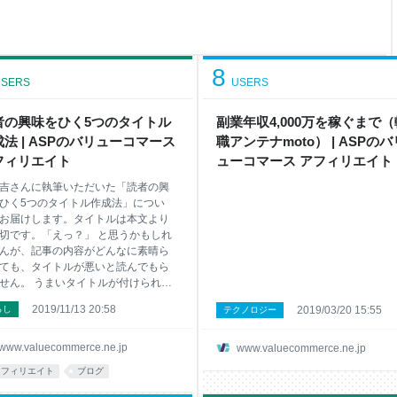
ressプラグイン 便利だけど
rdPressのプラグインとは
定したテーマだけでは補え
8
SERS
USERS
者の興味をひく5つのタイトル
副業年収4,000万を稼ぐまで（
法 | ASPのバリューコマース
職アンテナmoto） | ASPのバ
フィリエイト
ューコマース アフィリエイト
吉さんに執筆いただいた「読者の興
ひく5つのタイトル作成法」につい
お届けします。タイトルは本文より
切です。「えっ？」 と思うかもしれ
んが、記事の内容がどんなに素晴ら
ても、タイトルが悪いと読んでもら
せん。 うまいタイトルが付けられな
は、そもそも記事のコンセプトが曖
2019/11/13 20:58
らし
2019/03/20 15:55
テクノロジー
ったり、ブレていることが多いで
読者を引きつける、具体的なテクニ
を5つご紹介します。どれも簡単に使
www.valuecommerce.ne.jp
www.valuecommerce.ne.jp
ものばかりです。ただし、多用する
アフィリエイト
ブログ
者に飽きられます。使いすぎに注意
しょう。 目次 タイトルの重要性を理