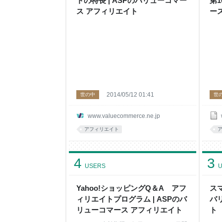
トの特長 | ASPのバリューコマー
第1
くのが月5万円までの最短ルートだと僕は
しい
ス アフィリエイト
ー
考えます。 ロングテー
大多
2014/05/12 01:41
世の中
世
www.valuecommerce.ne.jp
アフィリエイト
4
3
USERS
U
Yahoo!ショッピングQ＆A アフ
スマ
ィリエイトプログラム | ASPのバ
バ
リューコマース アフィリエイト
ト