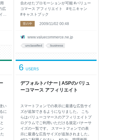
用
合わせたプロモーションが可能 #バリュー
の広
コマース アフィリエイト #モニキャン
イト
#キャストブック
2009/11/02 00:48
世の中
www.valuecommerce.ne.jp
unclassified
business
6
USERS
ー
デフォルトバナー | ASPのバリュ
ーコマース アフィリエイト
と使い
スマートフォンでの表示に最適な広告サイ
るに
ズが追加できるようになりました。 こち
り
らはバリューコマースのアフィリエイトプ
』と
ログラムでご利用いただける規定バナーサ
ン
イズの一覧です。 スマートフォンでの表
した
示に最適な広告サイズが追加されました。
で
ぜひご利用ください。 ※なお、管理画面上