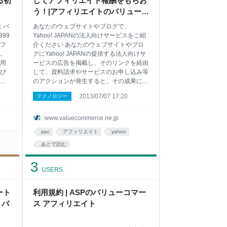
る初
してアフィリエイト報酬をもらお
う！|アフィリエイトのバリューコ
マース|アフィリエイトサイト大募
 バ
あなたのウェブサイトやブログで、
集
99
Yahoo! JAPANの法人向けサービスをご紹
フ
介ください あなたのウェブサイトやブロ
。
グにYahoo! JAPANの提供する法人向けサ
用
ービスの広告を掲載し、そのリンクを経由
び
して、資料請求やサービスのお申し込み等
て
のアクションが発生すると、その成果に応
計登
じた報酬をお支払いします。バナー広告は
2013/07/07 17:20
テクノロジー
6年5
さまざまなサイズ、デザインをそろえてお
り、テキストリンクも豊富にご用意してい
ます。参加は無料です。 ※このアフィリエ
www.valuecommerce.ne.jp
イトサービスはバリューコマース株式会社
ppc
アフィリエイト
yahoo
が提供しています。 お申込1件につき
6,000円 「Yahoo!プロモーション広告」
あとで読む
は、圧倒的な集客力を誇るYahoo! JAPAN
3
を中心としたさまざまなサイトの「検索結
USERS
果ページ」や「コンテンツページ」にクリ
ック課金型の広告を掲載する広告サービス
の総称です。 Yahoo! JAPAN独自のマッチ
ート
利用規約 | ASPのバリューコマー
ング技術によって、インターネット
 バ
ス アフィリエイト