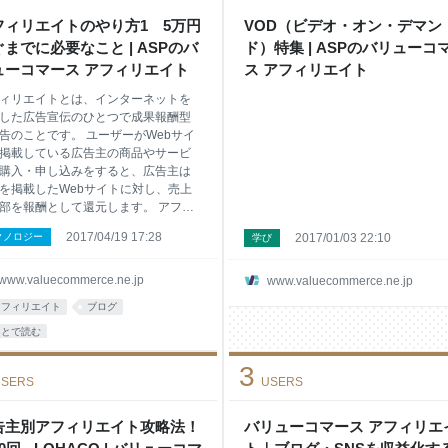
なたがアフィリエイト初心者であれば
まずは無料ブログから記事を書く練習
フィリエイトのやり方1 5万円
VOD（ビデオ・オン・デマン
積んでいくと良いでしょう。無料ブロ
までに必要なこと | ASPのバ
ド）特集 | ASPのバリューコ
はファンがつきやすいので、どうやっ
ューコマース アフィリエイト
ス アフィリエイト
ら読まれる記事が作れる
ィリエイトとは、インターネットを
した広告宣伝のひとつで成果報酬型
告のことです。 ユーザーがWebサイ
掲載している広告主の商品やサービ
購入・申し込みをすると、広告主は
を掲載したWebサイトに対し、売上
部を報酬として還元します。 アフィ
イターのひつじさんに執筆いただい
2017/04/19 17:28
クノロジー
2017/01/03 22:10
学び
フィリエイトのやり方について、連
お届けします。 初めまして、ひつじ
します！ 僕は2016年4月にアフィリ
www.valuecommerce.ne.jp
www.valuecommerce.ne.jp
トを開始し、現在は「ひつじアフィ
アフィリエイト
ブログ
イト」（外部リンク）というアフィ
イトの始め方を解説するサイトを運
あとで読む
ています。 今日はこの場をお借りし
3
初心者がまずは月5万稼ぐための「ア
SERS
USERS
リエイトのやり方」について、お話
せていただきたいと思います！ アフ
エイトで稼ぐのは難しい？ 確かにア
告主別アフィリエイト攻略法！
バリューコマース アフィリエ
リエイトで稼ぎ始めるのはとても難