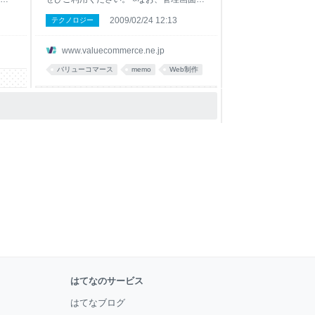
い」
でも、「プログラム＞プログラム名＞掲載
2009/02/24 12:13
テクノロジー
テ
広告」にてご確認頂けます。 ウエブプロ
成
グラムの掲載広告の種類は下記のとおりで
ま
す。 イメージ広告 テキスト広告 ※HTML
www.valuecommerce.ne.jp
』の
バナーの容量の表記は、バナーを構成する
バリューコマース
memo
Web制作
面に
GIFとJPG画像の容量の合計です。HTML
.広
部分はサイズに関わらず15KB以下です。
告コ
※リッチメディア（HTML広告）のご利用
理画
に関しては、ベーシックプラスパッケージ
く
のお申込みが別途必要になります。 ※スマ
管理
ートフォン広告はアニメーションgifに対応
て
しておりません。
イ
はてなのサービス
はてなブログ