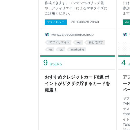
作成できます。コンテンツのリッチ化
には
や、アフィリエイトによるマネタイズに
参加
ご活用ください。
ます
2010/06/28 20:40
テクノロジー
暮
www.valuecommerce.ne.jp
アフィリエイト
api
あとで試す
ec
ad
marketing
9
4
USERS
U
おすすめクレジットカード8選 ポ
ア
イントがザクザク貯まるカードを
ー
厳選！
ペ
ヤフ
YA
テス
Ya
イト
Ya
品）