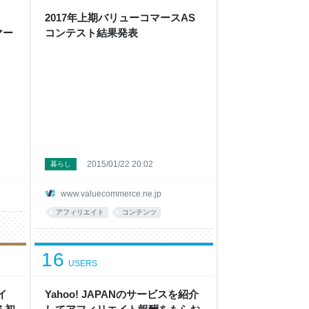
、
を
2017年上期バリューコマースAS
グ
マー
コンテスト結果発表
た
2015/01/22 20:02
暮らし
www.valuecommerce.ne.jp
アフィリエイト
コンテンツ
16
USERS
イ
Yahoo! JAPANのサービスを紹介