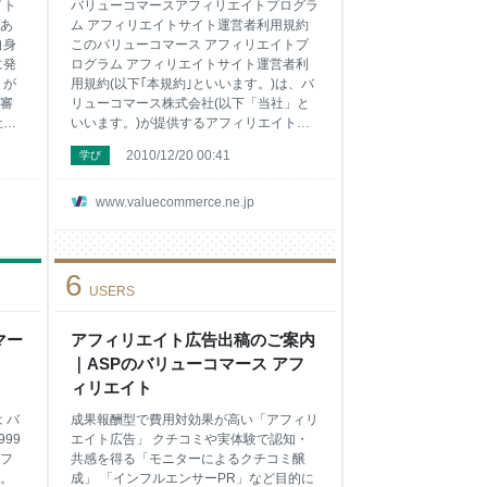
イト
バリューコマースアフィリエイトプログラ
あ
ム アフィリエイトサイト運営者利用規約
自身
このバリューコマース アフィリエイトプ
に発
ログラム アフィリエイトサイト運営者利
トが
用規約(以下｢本規約｣といいます。)は、バ
審
リューコマース株式会社(以下「当社」と
社
いいます。)が提供するアフィリエイトプ
て
ログラム(以下「本プログラム」といいま
2010/12/20 00:41
学び
時に
す。)を第2条に定義される「アフィリエイ
転
トサイト運営者」が利用する際にアフィリ
込
エイトサイト運営者と当社との間に適用さ
www.valuecommerce.ne.jp
さ
れるものとします。 第1章 総則 第1条(規
ト
則の遵守) すべてのアフィリエイトサイト
登
運営者は、本規約ならびに本規約に付随す
6
権法
るすべての規約、規則、ガイドラインおよ
USERS
な
びそれに準ずるものを遵守するものとしま
当
す。 第2条(用語の定義) 本規約において、
後2
マー
次の用語はそれぞれ次の意味で使用されま
アフィリエイト広告出稿のご案内
い
す。 (1)「アフィリエイトプログラム」と
｜ASPのバリューコマース アフ
さ
は、メディアの運営者が、自身のメディア
ィリエイト
ージ
に広告主である
 バ
成果報酬型で費用対効果が高い「アフィリ
99
エイト広告」 クチコミや実体験で認知・
フ
共感を得る「モニターによるクチコミ醸
。
成」 「インフルエンサーPR」など目的に