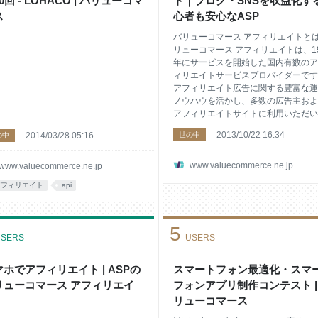
0回 - LOHACO | バリューコマ
ト｜ブログ・SNSを収益化す
ものです。そのため、参入してきた
ス
心者も安心なASP
数の初心者が稼げ
バリューコマース アフィリエイトとは
リューコマース アフィリエイトは、19
年にサービスを開始した国内有数のア
ィリエイトサービスプロバイダーです
アフィリエイト広告に関する豊富な運
ノウハウを活かし、多数の広告主およ
アフィリエイトサイトに利用いただい
います。 累計広告主数：8,722社 累
2013/10/22 16:34
2014/03/28 05:16
世の中
の中
録サイト数：1,081,526サイト （202
月1日時点）
www.valuecommerce.ne.jp
www.valuecommerce.ne.jp
アフィリエイト
api
5
SERS
USERS
ホでアフィリエイト | ASPの
スマートフォン最適化・スマ
リューコマース アフィリエイ
フォンアプリ制作コンテスト |
リューコマース