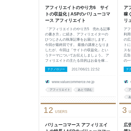
アフィリエイトのやり方6 サイ
ア
トの収益化 | ASPのバリューコマ
稼ぐ
ース アフィリエイト
リ
「アフィリエイトのやり方5 売れる記事
アフ
の書き方」に続き、アフィリエイターの
利用
ひつじさんの執筆記事をお届けします。
の広
今回が最終回です。 最後の講座となりま
トに
したが、今回は「サイトの収益化」とい
スを
うテーマについてお伝えしましょう。 ア
広告
フィリエイトの主たる目的はお金を稼ぐ
の一
ことですが、そのうえで最も大変なの
リエ
2017/06/21 22:52
テクノロジー
テ
が、収益が月5万円を超えることだと思い
たア
ます。多くの初心者さんがこの月5万円と
載で
いう高くそびえる壁に跳ね返されて、撤
と申
www.valuecommerce.ne.jp
退しているのが現状です。 では、どうす
エイ
アフィリエイト
あとで読む
れば月5万円の壁を超えていくことができ
リエ
るのでしょう？ 僕のアフィリエイト経
リエ
験も踏まえた上で、サイトの収益化して
営し
12
3
いくための術をお伝えしたいと思いま
て、
USERS
U
す。 サイトの収益化 月5万円を目指すア
フィ
フィリエイト戦略 アフィリエイトで月5万
をさ
円の収益を目指す上で大切なことは、次
ィリ
バリューコマース アフィリエイ
広
の6つです。この方向性に則って進めてい
フィ