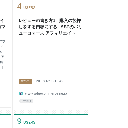
4
USERS
イ
レビューの書き方1 購入の後押
コマ
しをする内容にする | ASPのバリ
ューコマース アフィリエイト
アフ
ィ
い
、ア
解
イト
め
用
2017/07/03 19:42
世の中
無料
？
し
www.valuecommerce.ne.jp
」
ブログ
ちが
が
は無
料ブ
9
USERS
しあ