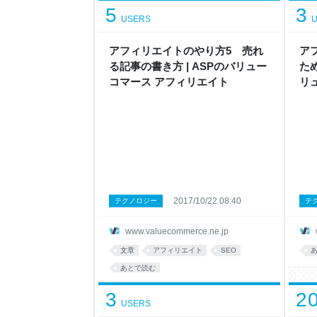
5
3
解し
USERS
U
はな
読者
とめ
アフィリエイトのやり方5 売れ
ア
のタ
る記事の書き方 | ASPのバリュー
ため
重要
コマース アフィリエイト
リ
トル
断す
2017/10/22 08:40
テクノロジー
テ
www.valuecommerce.ne.jp
文章
アフィリエイト
SEO
あとで読む
3
2
USERS