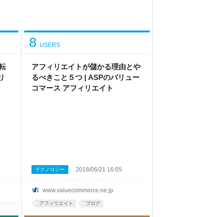
8
USERS
転
アフィリエイトが儲かる理由とや
リ
るべきこと５つ | ASPのバリュー
コマース アフィリエイト
2018/06/21 16:05
テクノロジー
www.valuecommerce.ne.jp
アフィリエイト
ブログ