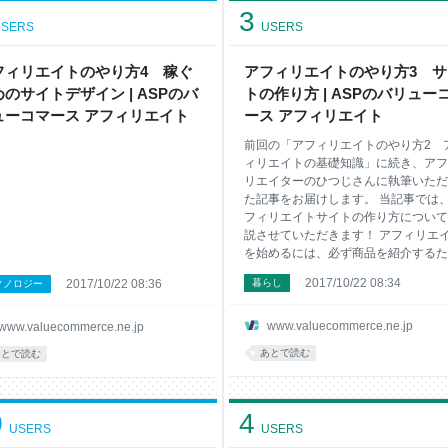
3
よう 紹介記事のタイトルを商品名で
SERS
USERS
く「将来の快適な生活」にしてみる
の興味を引く5つのタイトル作成法 ま
 タイトルの重要性を理解しよう 記事
フィリエイトのやり方4 稼ぐ
アフィリエイトのやり方3 サ
イトルは、記事の内容と同じくらい
のサイトデザイン | ASPのバ
トの作り方 | ASPのバリュー
です。なぜなら、読者は記事のタイ
ューコマース アフィリエイト
ース アフィリエイト
を読んで、本文を読むかどうかを判
るからです。 ソーシ
前回の「アフィリエイトのやり方2 
ィリエイトの基礎知識」に続き、アフ
リエイターのひつじさんに執筆いただ
た記事をお届けします。 当記事では
フィリエイトサイトの作り方について
説させていただきます！ アフィリエ
を始めるには、必ず商品を紹介するた
のサイトが必要になります。サイトの
2017/10/22 08:34
2017/10/22 08:36
暮らし
クノロジー
意の仕方をこれからご紹介します。 
ブログと独自ドメインはどっちがいい
アフィリエイトのサイトを作る方法と
www.valuecommerce.ne.jp
www.valuecommerce.ne.jp
ては「無料ブログ」か「独自ドメイン
あとで読む
あとで読む
の2種類があります。 その2つのどっ
いいのか、それぞれの特徴を踏まえな
ら解説させていただきます。 初心者
0
4
料ブログでもOK アフィリエイトは無
USERS
USERS
ログでも始めることはできます。 も