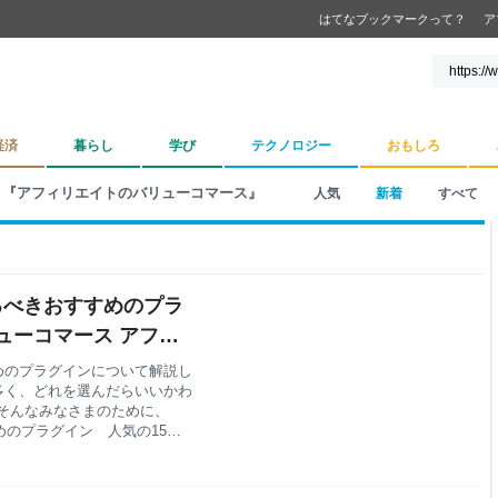
はてなブックマークって？
ア
経済
暮らし
学び
テクノロジー
おもしろ
『アフィリエイトのバリューコマース』
人気
新着
すべて
入するべきおすすめのプラ
リューコマース アフィ
すめのプラグインについて解説し
が多く、どれを選んだらいいかわ
そんなみなさまのために、
すめのプラグイン 人気の15
ラグインとは プラグイン導入のメ
入れたい！ 必須級のおすすめ
グにおすすめのWordPressプ