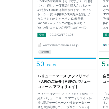
Cookieの有効期限は何日ですか？ 30日間
スマ
です。 但し、一度商品が購入されるとそ
エイ
の時点でCookieは削除されます。 ポイン
どの
ト・クーポン利用時の成果対象金額はど
SNS
うなりますか？ クーポン (1)発行元：
Tw
Yahoo!ショッピングの場合 購入時に、
あれ
Yahoo!ショッピンが発行したクーポンを
エイ
利用した場合は、割引金額も成果対象に
記事
2013/03/17 21:05
学び
暮
なります。 (2)発行元：各ストアの場合 購
な使
入時に、ストアが発行したクーポンを利
Ins
用した場合は、割引金額は成果対象外と
広告
www.valuecommerce.ne.jp
なります。 PayPay 購入時に、PayPay残
ォン
affiliate
高で支払いをした場合は、PayPay利用分
がで
も成果対象になります。 ヤフーショッピ
告の
50
5
ング商品券 ヤフーショッピング商品券で
や、
USERS
U
決済した金額も、成果対象になります。 ※
的な
クーポン発行元の確認方法 Yahoo!ショッ
を利
ピングTOP→Myショッピング→クーポン
バリューコマース アフィリエイ
りま
自己
を獲得する or 獲得済みクーポン一覧 各ク
るよ
トAPIのご紹介 | ASPのバリュー
ュ
ーポンの詳細ページに発行
コマース アフィリエイト
バリューコマース アフィリエイトAPIのご
『バ
紹介 バリューコマース アフィリエイトが
入や
持つ商品データベースや注文データベー
るこ
スを直接利用して、アプリケーションを
ビス