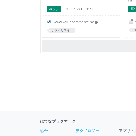
ろん
2009/07/31 18:53
暮
暮らし
ョン
に繋
ザイ
www.valuecommerce.ne.jp
入選
アフィリエイト
をご
くだ
提携
ん、
だい
たく
はてなブックマーク
総合
テクノロジー
アプリ・