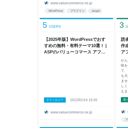
ラグイン デザインやレイアウトにおすすめのWordP
www.valuecommerce.ne.jp
注意が必要！？ プラグイン追加の注意点 まとめ Wo
WordPress
プラグイン
plugin
プラグインとは、WordPressの既存の機能や設
5
3
USERS
U
【2025年版】WordPressでおす
読
すめの無料・有料テーマ10選！ |
作成
ASPのバリューコマース アフィ
ア
リエイト
かん
味を
て、
も大
ませ
しく
えま
いの
2022/01/14 16:45
暮
テクノロジー
昧だ
す。
ック
www.valuecommerce.ne.jp
える
と読
しま