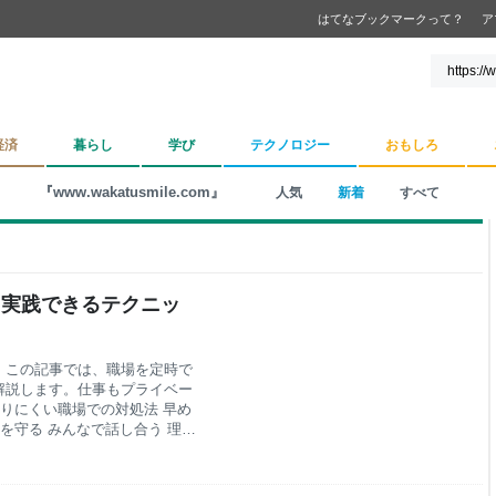
はてなブックマークって？
ア
経済
暮らし
学び
テクノロジー
おもしろ
『www.wakatusmile.com』
人気
新着
すべて
ら実践できるテクニッ
。この記事では、職場を定時で
解説します。仕事もプライベー
帰りにくい職場での対処法 早め
を守る みんなで話し合う 理由
に退社するためのフレーズ集 事
伝えるためのポイント 笑顔で伝
本日のまとめ はじめに 「毎日