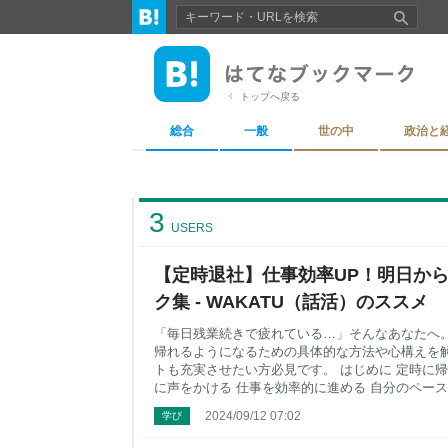
トップへ戻る
総合
一般
世の中
政治と
3
USERS
【定時退社】仕事効率UP！明日か
ク集 - WAKATU（話活）のススメ
「毎日残業続きで疲れている…」そんなあなたへ
帰れるようになるための具体的な方法や心構えを
トも充実させたい方必見です。 はじめに 定時に
に声をかける 仕事を効率的に進める 自分のペース
を明確に伝える 会社に相談する 職場をスムーズ
2024/09/12 07:02
学び
前通知 業務の引き継ぎ 感謝の言葉 自信を持って
える 簡潔に伝える 相手の目を見て話す 断言する 