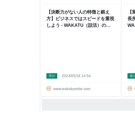
【決断力がない人の特徴と鍛え
【
方】ビジネスではスピードを重視
長
しよう - WAKATU（話活）のス
W
スメ
2023/05/18 14:54
学び
暮
www.wakatusmile.com