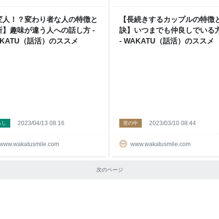
変人！？変わり者な人の特徴と
【長続きするカップルの特徴
所】趣味が違う人への話し方 -
訣】いつまでも仲良しでいる
AKATU（話活）のススメ
- WAKATU（話活）のススメ
2023/04/13 08:16
2023/03/10 08:44
らし
世の中
www.wakatusmile.com
www.wakatusmile.com
次のページ