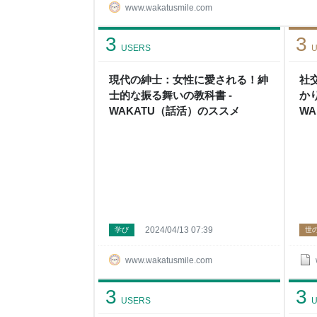
仕事に追われて、なかなか定時で帰れない…」そ
www.wakatusmile.com
のではないでしょうか。 この記事では、職場を定
体的な方法や心構えを紹介します。 ちょっとした
3
3
充実させることができます。ぜひ参考にしてみて
USERS
U
現代の紳士：女性に愛される！紳
社
士的な振る舞いの教科書 -
か
WAKATU（話活）のススメ
W
2024/04/13 07:39
学び
世
www.wakatusmile.com
3
3
USERS
U