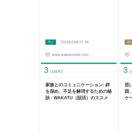
2024/02/06 07:28
学び
世
www.wakatusmile.com
3
3
USERS
U
家族とのコミュニケーション: 絆
思
を深め、不足を解消するための秘
因
訣 - WAKATU（話活）のススメ
ケー
活