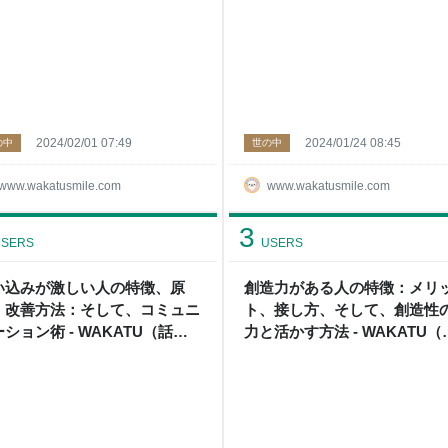
2024/02/01 07:49
2024/01/24 08:45
の中
世の中
www.wakatusmile.com
www.wakatusmile.com
3
SERS
USERS
い込みが激しい人の特徴、原
創造力がある人の特徴：メリ
、改善方法：そして、コミュニ
ト、接し方、そして、創造性
ション術 - WAKATU（話
力と活かす方法 - WAKATU（
）のススメ
活）のススメ