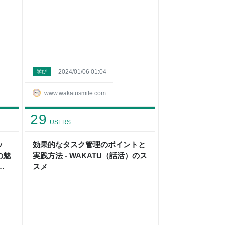
2024/01/06 01:04
学び
www.wakatusmile.com
29
USERS
ッ
効果的なタスク管理のポイントと
の魅
実践方法 - WAKATU（話活）のス
話
スメ