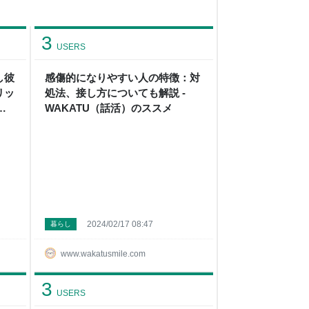
3
USERS
し彼
感傷的になりやすい人の特徴：対
リッ
処法、接し方についても解説 -
）
WAKATU（話活）のススメ
2024/02/17 08:47
暮らし
www.wakatusmile.com
3
USERS