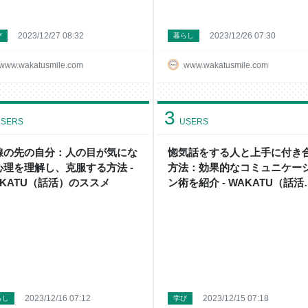
2023/12/27 08:32
2023/12/26 07:30
び
暮らし
www.wakatusmile.com
www.wakatusmile.com
3
SERS
USERS
線の先の自分：人の目が気にな
惚気話をする人と上手に付き
心理を理解し、克服する方法 -
方法：効果的なコミュニケー
AKATU（話活）のススメ
ン術を紹介 - WAKATU（話活
のススメ
2023/12/16 07:12
2023/12/15 07:18
らし
学び