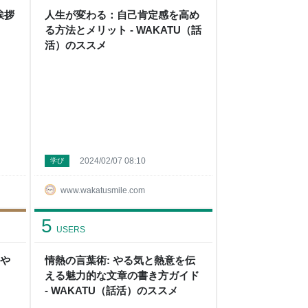
挨拶
人生が変わる：自己肯定感を高め
）
る方法とメリット - WAKATU（話
活）のススメ
2024/02/07 08:10
学び
www.wakatusmile.com
5
USERS
 や
情熱の言葉術: やる気と熱意を伝
える魅力的な文章の書き方ガイド
- WAKATU（話活）のススメ