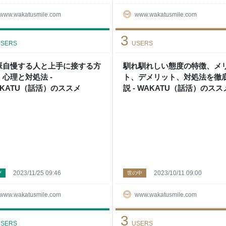
www.wakatusmile.com
www.wakatusmile.com
3
SERS
USERS
脈自慢する人と上手に接する方
馴れ馴れしい態度の特徴、メ
：心理と対処法 -
ト、デメリット、対処法を徹
AKATU（話活）のススメ
説 - WAKATU（話活）のスス
2023/11/25 09:46
2023/10/11 09:00
び
世の中
www.wakatusmile.com
www.wakatusmile.com
3
SERS
USERS