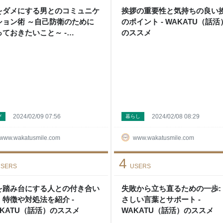
をダメにする男とのコミュニケ
挨拶の重要性と気持ちの良い
ション術 ～自己防衛のために
のポイント - WAKATU（話活
っておきたいこと～ -
のススメ
AKATU（話活）のススメ
2024/02/09 07:56
2024/02/08 08:29
び
暮らし
www.wakatusmile.com
www.wakatusmile.com
4
SERS
USERS
を踏み台にする人との付き合い
失敗から立ち直るための一歩:
：特徴や対処法を紹介 -
さしい言葉とサポート -
AKATU（話活）のススメ
WAKATU（話活）のススメ