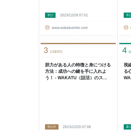
2023/12/29 07:01
学び
学
www.wakatusmile.com
3
4
USERS
U
胆力がある人の特徴と身につける
視
方法：成功への鍵を手に入れよ
る
う！ - WAKATU（話活）のスス
W
メ
2023/12/20 07:06
世の中
暮