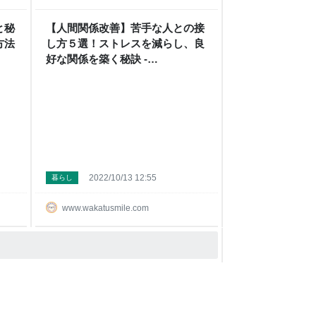
と秘
【人間関係改善】苦手な人との接
方法
し方５選！ストレスを減らし、良
好な関係を築く秘訣 -
WAKATU（話活）のススメ
2022/10/13 12:55
暮らし
www.wakatusmile.com