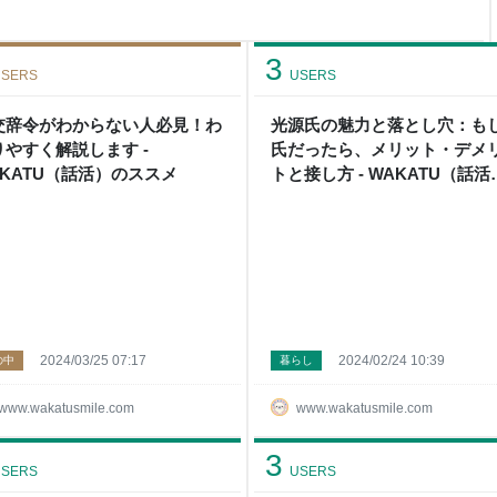
んな悩みを抱えている方は多い
時で帰れるようになるための具
工夫で、仕事もプライベートも
3
くだ
SERS
USERS
交辞令がわからない人必見！わ
光源氏の魅力と落とし穴：も
りやすく解説します -
氏だったら、メリット・デメ
AKATU（話活）のススメ
トと接し方 - WAKATU（話活
のススメ
2024/03/25 07:17
2024/02/24 10:39
の中
暮らし
www.wakatusmile.com
www.wakatusmile.com
3
SERS
USERS