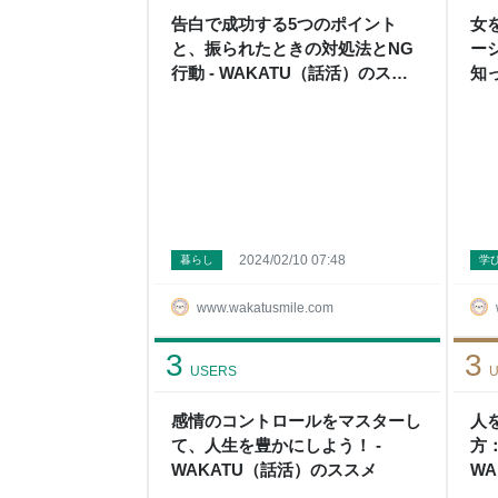
告白で成功する5つのポイント
女
と、振られたときの対処法とNG
ー
行動 - WAKATU（話活）のスス
知
メ
W
2024/02/10 07:48
暮らし
学
www.wakatusmile.com
3
3
USERS
U
感情のコントロールをマスターし
人
て、人生を豊かにしよう！ -
方
WAKATU（話活）のススメ
W