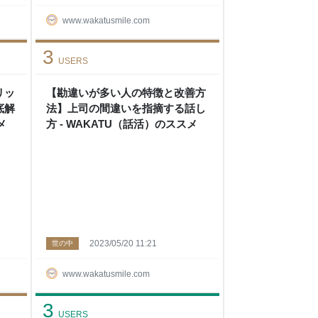
www.wakatusmile.com
3
USERS
リッ
【勘違いが多い人の特徴と改善方
底解
法】上司の間違いを指摘する話し
メ
方 - WAKATU（話活）のススメ
2023/05/20 11:21
世の中
www.wakatusmile.com
3
USERS