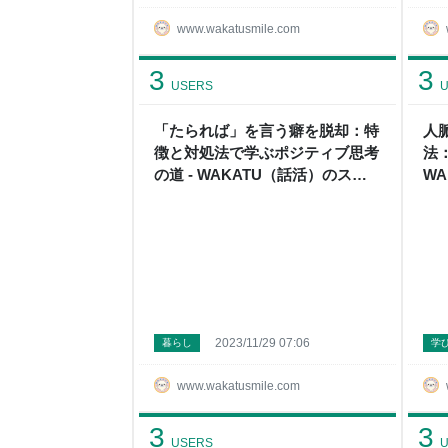
www.wakatusmile.com
3
3
USERS
U
「たられば」を言う癖を脱却：特
人
徴と対処法で学ぶポジティブ思考
法
の道 - WAKATU（話活）のスス
W
メ
2023/11/29 07:06
暮らし
学
www.wakatusmile.com
3
3
USERS
U