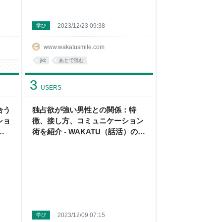
2023/12/23 09:38
学び
www.wakatusmile.com
jkl;
あとで読む
3
USERS
合う
独占欲が強い男性との関係：特
ショ
徴、接し方、コミュニケーション
）
術を紹介 - WAKATU（話活）のス
スメ
2023/12/09 07:15
学び