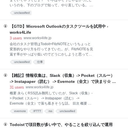
まくいくやつでしょ？ いやはやそうじゃなかったと
る。 さて。 大昔の仕事と我々の仕事で異なる点は、同
いうのを、下のブログで知って、やり直している。 誤
じ仕事がずっと続くわけではない点だ。仕事の種類も
解していたポモドーロテクニックと本当の威力 |
unclassified
増えたし、一つ仕事をしていればよい、というわけで
RickyNews 私の理解していたポモドーロテクニック
もなくなっている。 今となっては、私たちの仕事は絶
ポモドーロテクニックの記憶といえば、25分集中し
えず変わりゆくものであり、仕事量も変遷していく。
て、5分休憩する。それを繰り返せば生産性がほらこ
【GTD】Microsoft Outlookのタスクツールを試用中 -
仕事と仕事量が変わればタスク管理も変わる 仕事も変
の通り！というものだと巷の情報で見知って覚えてい
works4Life
遷するし、仕事量も
た。 25分集中、5分休憩入れる これで十分動いている
3
users
www.works4life.jp
ものだと思ってたんだけど、そうではない。 本当のポ
会社のタスク管理はTodoit+FitzNOTEというちょっと
モドーロテクニック ところが、ポモドーロテクニック
変形的なやり方を行ってきていた。が、FitzNOTEを見
は、25分だけでは全然集中力というのは生成できな
返す率がやっぱり低いのでどうにかしようと思って、
い。 25分集中、5分休憩入れる 更にここに、ルールと
この度MS Outlookに付属しているタスクツールで運用
して以下のようなものを入れる。 1日でできるポモド
unclassified
仕事
してみた。 きっかけは、会社がO365を使い始めるよ
ーロを見積もる 集中できなかったら、カウントしない
うになったため きっかけは、なんてことはなく、会社
特に、ポモドーロを見積もるところがポイントで
がO365が採用されたので。Outlookのソフトウェア導
【雑記】情報収集は、Slack（収集）-> Pocket（スルー）
入すると、Todoツールも一緒についてくるもんだか
-> Instapaper（読む） -> Evernote（全文）で決まり☆ -
ら、せっかくだからと思って一元化できないかと思っ
works4Life
31
users
www.works4life.jp
て試しに使っている。 アドオンは入れない Outlook向
概要 永らくRSS読み難民していたが、Slack（収集）-
けのGTD用のアドオンもいくつかあったけど、入れな
> Pocket（スルー） -> Instapaper（読む） ->
い。というか、入れたけど使い方がよくわからんかっ
Evernote（全文）で落ち着きそうな話。 目次 概要 目
た。ので、プレーンなままで最適化に臨む。 分類項目
次 Google Readerがなくなった 最近はTwitterの見方が
でAction/Calendar/WaitFor/Projectを分類、重要度
evernote
IFTTT
rss
unclassified
慣れてきた SlackでRSSをまとめて見る方法 情報収集
「高」でNextAction扱い
の要件と全体像 Slack（収集） Slack（収集）-
> Pocket Pocket（スルー） -> Instapaper
Todoistで項目数が多い中で、やることを絞り込んで運用