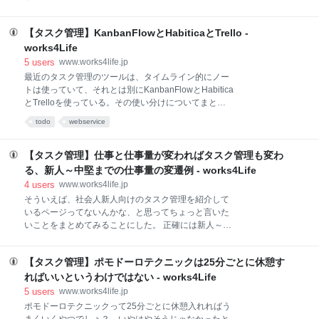
ばいいということになる。 このやらないリスト、罪悪
わらず、うまく導入しきれないことから実施しようと
感は生まれない。なぜなら、やらないと自分が決めて
思わなかった。ところが、つい先日、11/13に「たす
いるリストなので、むしろしない方が当然だからだ。
【タスク管理】KanbanFlowとHabiticaとTrello -
くま」を購入した。 ちょっと思った以上にあっさり買
「きめる」ということ この「やらないリスト」と、今
ってしまったので、若干自分の行動の理由がわからな
works4Life
やんなくちゃと今思ってやっている「やるべきリス
くなってきた。ので記録しておこうと思う。 経緯まと
5
users
www.works4life.jp
ト」に、
め 最近の経緯をまとめると、ライフハック横浜のイベ
最近のタスク管理のツールは、タイムライン的にノー
ントに行ってたら、存外ログを取るのに便利そうだな
トは使っていて、それとは別にKanbanFlowとHabitica
というのがわかってきたこと、タスクシュートはタス
とTrelloを使っている。その使い分けについてまとめ
クのログを取ることがスタート地点であること、とい
ておく。 Trello GTDでいうところのSomedayリストな
todo
webservice
うのを理解し、ごりゅごさんところの記事を読んで、
どを取り扱うのに使っている。長らく作業がかかりそ
「あ、買お」という気持ちに至ったというのがざっく
うというか、もやっとしたものをとりあえずここに置
りとした流れである。 特に、「タスクシュート」をし
いておく。Todoistから移行してきたのには、 コメント
【タスク管理】仕事と仕事量が変わればタスク管理も変わ
たいから買いたい、というよりかは、「ログ管理」を
ができる サブタスクが作れる リンクが使える の他に
る、新人～中堅までの仕事量の変遷例 - works4Life
楽したい、という方
画像がクリップボード経由で貼り付けができる という
4
users
www.works4life.jp
のが大きい。 Somedayリストは最近だと、 Evernote
そういえば、社会人新人向けのタスク管理を紹介して
Todoist を使ってきたことがあるけど、問題点として、
いるページってないんかな、と思ってちょっと言いた
軽率に見返すことができない というものがあって脱落
いことをまとめてみることにした。 正確には新人～中
した。 Evernoteは、データベースが肥大しすぎてみる
堅に至って破綻するまでのタスク管理についてだ。 タ
までのクリック数と検索時間に辟易して見なくなっ
スク管理はいろんな所でよく書かれているけれども、
た。 Todoistは、もと
【タスク管理】ポモドーロテクニックは25分ごとに休憩す
どの状況で有用かを説明するには、実験なみに前提条
件が必要なのは、あまり知られていない。 個人的にや
ればいいというわけではない - works4Life
りたいのは、「こういう状況に適したタスク管理とか
5
users
www.works4life.jp
ツールってどういうものがあるの？ それはこれだ
ポモドーロテクニックって25分ごとに休憩入れればう
ね！」というのがうまくまとまらんかなぁと思ってい