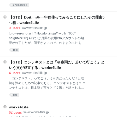
GTDの6つのリストとタイムラインノートで構成され
ための5つのステップ Inboxと見直しやすい6つのリス
ている。GTDの6つのリストとは、以下の通り。
unclassified
ト GTDを詳しく知るには？ ようやくバレットジャー
Referenceリスト Somedayリスト Calendarリスト
ナルの紹介へ GTDとはタスク管理の一種 GTDとは、
Projectリス
アメリカの経営コンサルタントのデビッドアレンが提
【GTD】Doit.imを一年程使ってみることにしたその理由5
唱したタスク管理の方法だ。 GTDは、極めてとても酷
つ程 - works4Life
く忙しいとされる人々が幸せになるのに適している管
9
users
www.works4life.jp
理方法で、巷の忙しいホワイトカラーな人々やら忙し
[browser-shot url="http://doit.im/ja/" width="600"
くてめまぐるしい人々に絶賛されている。 GTDの基本
height="450"] 4/6に1か月間の試用Proアカウントの期
はこうだ。 （壱）現状のタスクをすべからく明るみに
限が終了したが、調子がよいのでこのままDoit.imを1
し、信頼あるシステムに書き留めるべし （弐）書き留
年ほど使ってみることにした。サービスはなかなかよ
めたそれらを見極めて、必要あらば為すべきことをや
tool
さげで、長年使っていたFitzNOTEからようやく、よう
っていくべし （参）現状と合致するよう、定期的に見
やく！ 旅立てそうな予感がする！！ FitzNOTEから旅
直しを図るべし とまあ、現状の問題点を明るみ
立てた機能とは？ GTDを知る以前から使っていた
【GTD】コンテキストとは「＠春雨だ、歩いて行こう」と
FitzNOTEだから、実質6年程使っていた。わかっちゃ
いう文が成立する - works4Life
いるけど離れられない理由は以前の記事にも書いた通
4
users
www.works4life.jp
り、新ツールからもたらされる恩恵よりも、FitzNOTE
「コンテキスト」ってこういうものだったんだ！と理
の項目の追加のしやすさが勝っていた。そんなどっぷ
解を深めるための記事である。 コンテキストとは？ コ
り使用していたFitzNOTEから旅立てそうな理由を分解
ンテキストは、日本語で言うと『文脈』と訳される。
してみると、5つ程ある。 （１）カレンダー系のタス
そもそもは、こういう状況になったら自然とこの作業
クが、スケジュール計画に反映でき、google
tips
が実行されうるでしょう、なんぞ柔らかいような意識
のもと作られたのだと思う。「山がある、登ろうか」
なんて風に。 ところで、「@ミーティング」というコ
works4Life
ンテキストを作って「部会」だの「引継mtg」だのを
62
users
www.works4life.jp
ぶっこんでいたんだけれども、ちょっとこれは違う。