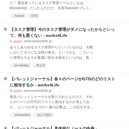
そもそも、メモの属性決めなどメモをとることと同時
た！ 最近使っているタスク管理ツールといえば、
にされているのが大概だ。だから通常、そんな属性を
Wunderlist。だったんだけど、今回Todoistのプレミア
決めるなど意識下にない。なんで、そんな作業が必要
ム版に手を出してしまった。というのも、Todoistはコ
か？ と不思議に思って当然である。しかし、この作業
Todoist
GTD
メント部分が、機能が潤沢だったのだ。 とうとう
は必要だ。特に数多くなると尚更である。 数多く対処
Todoistのプレミアム版に手を出してしまった！
しようとすると、我々人間は分業しはじめる。同じ作
Wunderlistは、されどよいツール Wunderlistのもたら
【タスク管理】今のタスク管理がダメになったからといっ
業をまとめはじめる。メ
した変化 Wunderlistのもたらした変化、による不満 こ
て、何も悪くない - works4Life
のままTodoistに拠点を変えそう、というか変わった イ
6
users
www.works4life.jp
ンポートが瞬殺 スケジュール設定が楽チン 時間が過ぎ
ありとあらゆるタスク管理やらといったものは、大概
るとリスケを促してくれる 直近7日間分の予定リスト
においてダメになる時が来る。というのも、こういっ
を見れるので、先の見通しがたつ Operaのサイドバー
た管理もろもろが最適に回せる状況というのは、各々
表示ができる 【結論】Todoistで、Somedayリストと
の管理方法において、かなり、条件が限られているか
Calendarリストを集約する気持ちになったのは大きな
knowledge
考え方
らだ。 タスク管理が合わなくなるタイミング 今使って
変化 一元化の重
いるタスク管理が合わなくなる、そのタイミングは、
例えば会社の状況なら、メンバーからリーダーになっ
【バレットジャーナル】各々のページがGTDのどのリスト
た、メールの飛び交う環境になった、現場から開発に
に相当するか - works4Life
変わったなどなどの状況変化によって、簡単に合わな
8
users
www.works4life.jp
くなってくるのである。 勿論自分の考え方の変化でも
最近バレットジャーナルを取り入れたんだけど、それ
変わる。新しいことにチャレンジしたくなった、もっ
らのページがGTDのリストに相当するのか考えてみ
と作業増やしたい、など自分で取り扱うタスク量を増
た。 というか今までの一連の記事は、この話をするた
やしたり、管理の範囲を増やすだけで、今のタスク管
めに書いたようなものである。バレットジャーナル
理が合わなくなることも出てくるのだ。 私もそんなす
unclassified
あとで読む
が、GTD的にも要件を満たしてるんじゃないかな、っ
ぐに合わなくなったことが毎度ある。しかも大抵、そ
ていうのを確認したくて、今回の記事を書いたのであ
ろそろこのタスク管理がこなれてきたなーと思った時
った。 バレットジャーナルのページ 前回のバレットジ
【バレットジャーナル】具体的なノートの中身 -