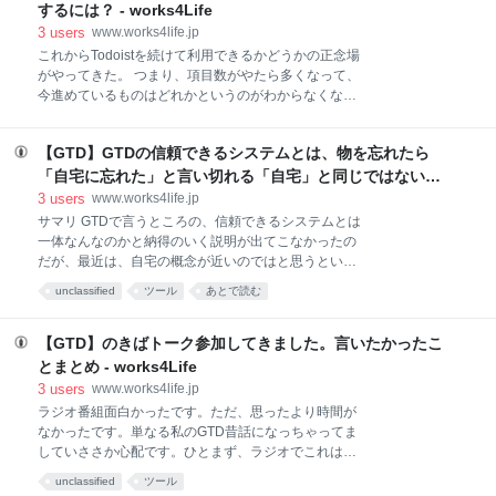
Instapaper（読む） -> Evernote（全文） Evernote全
するには？ - works4Life
文保存問題 作業リスト Google Readerがなくなった
3
users
www.works4life.jp
Google Readerがなくなって大分経つ。本当に大分経
これからTodoistを続けて利用できるかどうかの正念場
つ。私はGoogle Readerをとてもこよなく愛していた
がやってきた。 つまり、項目数がやたら多くなって、
ので、その後Google Readerロスがずっと続いてRSS
今進めているものはどれかというのがわからなくなっ
自体があまり読めなくなっていた
てきたんである。 調子こいてたらいろいろいっぱいに
なって来る 他の人はどうあれ、私にはよくある光景な
【GTD】GTDの信頼できるシステムとは、物を忘れたら
のだが、Todoツールを使ってて、いたく気に入ってい
ると、なんでもかんでも入れてしまう癖がある。それ
「自宅に忘れた」と言い切れる「自宅」と同じではないか
こそ、実際のやることもそうだし、気になるURL、テ
- works4Life
3
users
www.works4life.jp
ンプレート、果てはGTDの収集用のトリガーリストも
サマリ GTDで言うところの、信頼できるシステムとは
Todoistにつっこんである有様だ。 ここらへんで、だい
一体なんなのかと納得のいく説明が出てこなかったの
たい次のタスクツールを探しに行こうと考えるように
だが、最近は、自宅の概念が近いのではと思うという
なる。 何せ、収集がつかない。それに対する解決策も
話。 GTDの信頼できるシステムとは？ GTDは、気に
unclassified
ツール
あとで読む
湧かない。 と言うのが今までだったんだけど、Todoist
なることやものなどは信頼できるシステムで管理しな
はもうちょっと踏ん張っていけそうである。 できれば
さいとおっしゃる。信頼できるシステムとは、ここを
使い続けたいTodoist URLとか突っ込んだらデフォル
見れば安心だ、といえるシステムというのだが、なん
【GTD】のきばトーク参加してきました。言いたかったこ
トで期限が今日についてる
というかしっくりくるようでしっくりこない説明だな
とまとめ - works4Life
と思っている。 ところが最近、いくつか書きだしてい
3
users
www.works4life.jp
るうちに、それは我々の住む『自宅』に概念的には近
ラジオ番組面白かったです。ただ、思ったより時間が
しいのではないかと思っている。 「アレさあ、忘れた
なかったです。単なる私のGTD昔話になっちゃってま
みたい。自宅にあるのはわかってるんだけどさ」 必要
していささか心配です。ひとまず、ラジオでこれは主
なアレをもっていく段においてがアレが手元になかっ
張したい！と思ったのをまとめておきます。
た時、こんな風に弁明することがあるだろう。このセ
unclassified
ツール
scrapbox.io GTDは忙しさによって最適な実装が異な