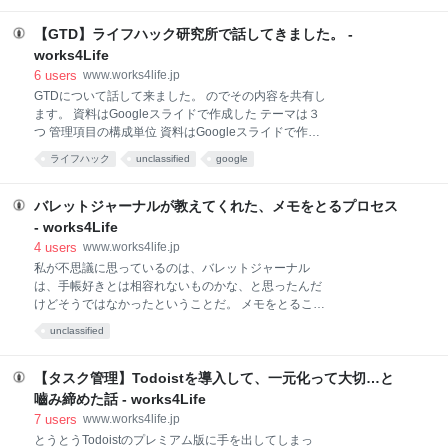
リフは、気軽に口から出てくるセリフなんだが、前提
る これは、前から言いたいことの一つです。GTD、と
条件がある。 アレを自宅にしまったこと アレが自分が
いうかGTDに限らずタスク管理というものは、忙しさ
【GTD】ライフハック研究所で話してきました。 -
動かさない限
＝状況によって最適な実装というものがかなり変わっ
works4Life
てくる代物です。 それをよく知らずにツールを使って
6
users
www.works4life.jp
いると、自分がうまくできないからツールを使いきれ
GTDについて話して来ました。 のでその内容を共有し
ないんだと、嘆いてしまうことがあるんですよね。自
ます。 資料はGoogleスライドで作成した テーマは３
分がそうだった。 でも、だいたいツールがうまくいか
つ 管理項目の構成単位 資料はGoogleスライドで作成
なくなるのは、状況が変わる、もしくは自分が状況を
した 資料はどうすっかなーと思ったんだけど、手元に
変えようとした場合。ツールが合わない？そりゃ当然
ライフハック
unclassified
google
パワポがなかったし、Googleスライドを利用して作成
です。以前と状況が異なるのですから。 勤め先が変わ
しました。思ったより便利。 テーマは３つ NextAction
って、オンラインツールが全部使えなくなった――と
ってなんなのさ？ WeeklyReviewは結局なんなの、ど
バレットジャーナルが教えてくれた、メモをとるプロセス
いった状況
うしたらいいの？！ 見極めステップのワークフローの
- works4Life
意味といいところ 勉強会やったりしていた時によく聞
4
users
www.works4life.jp
く疑問だったり、私自身つっかえていたようなところ
私が不思議に思っているのは、バレットジャーナル
を盛り込んでます。 NextActionについては、毎回説明
は、手帳好きとは相容れないものかな、と思ったんだ
に困ってたんだけど、今回の説明は、わかりやすいと
けどそうではなかったということだ。 メモをとること
反応がよかったので嬉しいです。 当日の研究所の方で
と属性を決めることと、その順番 数多くメモをとると
は、ワークフローの部分は実際にどういうフローでや
unclassified
なると、1つのメモの作業には最低二つの作業が必要
っていくかためしてみながら進めました。お題はbeck
になる。実際にメモをとること、そしてそのメモの属
さん
性を決めることだ。 メモをとる 属性を決める 属性を
【タスク管理】Todoistを導入して、一元化って大切…と
決める、とは、このメモは後で作業しようとか、これ
嚙み締めた話 - works4Life
は単なる感想とか、そういうものを明確にすること
7
users
www.works4life.jp
だ。バレットジャーナルなら、これがキーにあたる。
とうとうTodoistのプレミアム版に手を出してしまっ