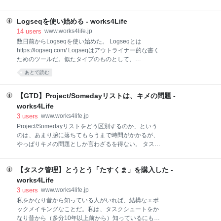
ックマークのコメントでもOneNoteと回答している人
る。 まず、私の会社がMS野郎推進派であるところ
はちらほらいた。だからそこの詳細を詳しく聞きたい
が、Onenoteがいいという理由に大きく貢献している
わけだ。 私の使い方は見てもらった方が早かろう。こ
Logseqを使い始める - works4Life
だろう。というのも、メールからのエクスポートがす
んな感じである。 「（１）カレンダー」には、スケジ
んなりいくし（最近はそうでもなくなった）、ノート
14
users
www.works4life.jp
ューラのスクショをはりつける。画
PCとデスクトップPCで同期ができるし、サイズもあ
数日前からLogseqを使い始めた。 Logseqとは
まり気にしなくていいし、ミーティングメモも情報添
https://logseq.com/ Logseqはアウトライナー的な書く
付しつつとれるからだ。 メニューのタブに「会議の詳
ためのツールだ。似たタイプのものとして、
細」というのがあって、ここから今日あるミーティン
Workflowyとか、Dynalistとかがある。最近知って使い
あとで読む
グを選択できる。で、選択すると、表示しているペー
始めている。とはいっても、アウトライナーはどの用
ジにミーティング情報が記載されるのである。この情
途にしてもなかなか使いづらくてこまねいている。 ア
報をとるために毎回Outlookのカレンダーで詳細開いて
ウトライナーは、正直書き出す分には相性がよいのだ
【GTD】Project/Somedayリストは、キメの問題 -
たんだけど、しなくていいんだ！ 実は超面倒くさか
が、いかんせんそれ以外の展開が難しかった。結局、
works4Life
ったのだ。 変わり始めた仕事事情 昔の穏やかだった仕
分離して書く、というのが合わずにやめてしまうのが
3
users
www.works4life.jp
事状況
常日頃だった。 最初に知ったのはRoam Research
Project/Somedayリストをどう区別するのか、という
meetscareer.tenshoku.mynavi.jp 最初知ったのは
のは、あまり腑に落ちてもらうまで時間がかかるが、
Roam Researchの方だった。グラフになるのがよさそ
やっぱりキメの問題としか言わざるを得ない。 タスク
うで、ちょっと調べたところ、以下のようなページも
管理のテクニックの一つに、やらないことを決めまし
見つけた。 note.com 丁度英語の勉強もやり始めよう
ょうというのがある。 これは、なんでもかんでもやり
と思ったところだし
【タスク管理】とうとう「たすくま」を購入した -
たい、やらなくてはならないと考えると頭がパンパン
になってしたいと思っていることもできなくなってし
works4Life
まうからだ。 そんなんで、自分的にはやんなくても生
3
users
www.works4life.jp
きていけるもの、というのはだんだんと排除していけ
私をかなり昔から知っている人がいれば、結構なエポ
ばいい、でも排除するには罪悪感が、となることも多
ックメイキングなことだ。私は、タスクシュートをか
い。そこで、やらないリストを作ってそこに保管すれ
なり昔から（多分10年以上前から）知っているにも関