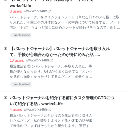
に限って！ そういうぐら
ャーナルのページ内訳で紹介したのは以下の通り。実
works4Life
際にこれらについてGTDのリストの属性を見ていこ
8
users
www.works4life.jp
う。 （１）全体 （１ー１）目次 （１－２）Futureロ
バレットジャーナルをタイムラインノート（単なる日々のメモ帳）に取
グ （１－３）いろいろページ （１－３－１）2017年
り入れた。今回はその具体的なノートの中身について紹介する。 ノート
目標 （１－３－２）Somedayノート （１－３－３）
内訳（予定） ちょうど試しに始めたノートが終わりそうなので、新しい
読みたい本 （１－３－４）行きたい店 （１－３－５）
ノートに、最初の全体と4月を作ったところである。これからのノート
見たい映画 （１－３－６）クレジットログ （１－３－
unclassified
の内訳としては以下のような感じで進める予定である。ページ順は左上
７）プロジェクトノート （２）4月用ページ （２－
からZ順に進む。見えるかな。。 ノートの全体像があまり見かけなかっ
１）4月マンスリー （２－２）4月目標/
たので作ってみた。 ページの大枠 ページの大枠としては全体にかかるペ
【バレットジャーナル】バレットジャーナルを取り入れ
ージと、月にかかるページという感じで分けられる。 （１）全体（１～
て、手帳が心底合わなかったのが身に沁みた話 -
２行目） （２）4月（３～４行目） （３）5月（５～６行目）
works4Life
10
users
www.works4life.jp
（４）・・・（以下続く） （１）全体 手書きメモのうち、1行目と2行
最近生活管理にバレットジャーナルを取り入れた。手
目がこれにあたる。 （１ー１）目次 まずは目次。いろいろページが分散
帳が使えなかったり、GTDがうまく回せてな（という
するのでこれは大事。見出しだけ作成。 （１－２）Futureログ 12ヶ月
か見直し面倒）かったりしてるんだけど、多分うまく
分を
行きそうな感じがする。うまくいきそうな感じで結局
unclassified
頓挫するかもしれないが、一旦ご紹介。 バレットジャ
ーナルとは？ そもそもバレットジャーナルとは、自分
でカスタマイズしながら作るノート術の一つだ。公式
バレットジャーナルを紹介する前にタスク管理のGTDにつ
の動画を見るとなんとなーくわかるかと思う。 How to
いて紹介する話 - works4Life
Bullet Journal 文章で確認するなら私は以下を参照し
4
users
www.works4life.jp
た。 今までの体制はGTDの６つのリストとタイムライ
最近バレットジャーナルというのを生活管理に取り入
ンノート…と手帳 その前に、私の今までの管理体制に
れたんだけど、私が説明しようとするとGTDの話が出
ついて紹介しよう。私の生活管理の体制というと、
て来るので、まずはそちらから紹介しよう。 実行する