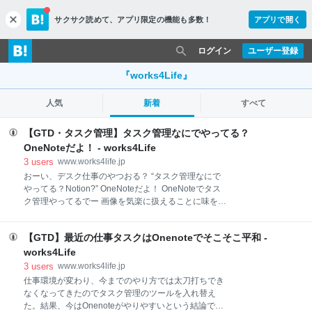
サクサク読めて、
アプリ限定の機能も多数！
アプリで開く
c
l
o
ログイン
ユーザー登録
s
e
『works4Life』
人気
新着
すべて
【GTD・タスク管理】タスク管理なにでやってる？
OneNoteだよ！ - works4Life
3
users
www.works4life.jp
おーい、デスク仕事のやつおる？ “タスク管理なにで
やってる？Notion?” OneNoteだよ！ OneNoteでタス
ク管理やってるでー 画像を気楽に扱えることに味をし
めて、会社のタスク管理はOneNoteを利用中。 1年間
ほど、１日１ページでタスク管理をしていたのだが、
【GTD】最近の仕事タスクはOnenoteでそこそこ平和 -
大変たるいしそんなにページ見てないことが判明し
た。ので、ちょっと見直して１週間毎に見直しをかけ
works4Life
るようタスク管理のページを作成した。これがいい感
3
users
www.works4life.jp
じなので紹介という名の備忘録をかけておく。 9月あ
仕事環境が変わり、今までのやり方では太刀打ちでき
たりから始めて5か月ほどだが、そこそこ運用実績は
なくなってきたのでタスク管理のツールを入れ替え
あるかと思う。 １ページ１週間のタスク管理ページ ブ
た。結果、今はOnenoteがやりやすいという結論であ