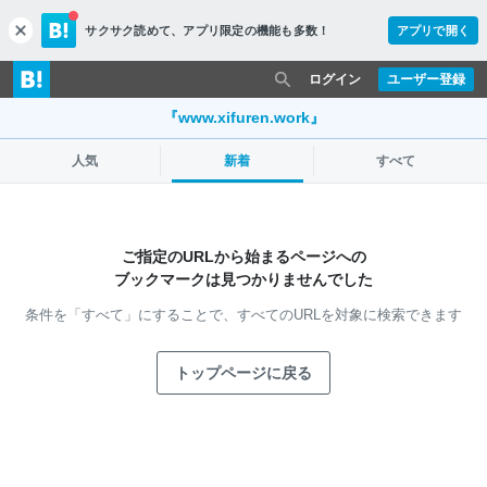
サクサク読めて、
アプリ限定の機能も多数！
アプリで開く
c
l
o
ログイン
ユーザー登録
s
e
『www.xifuren.work』
人気
新着
すべて
ご指定のURLから始まるページへの
ブックマークは見つかりませんでした
条件を「すべて」にすることで、
すべてのURLを対象に検索できます
トップページに戻る