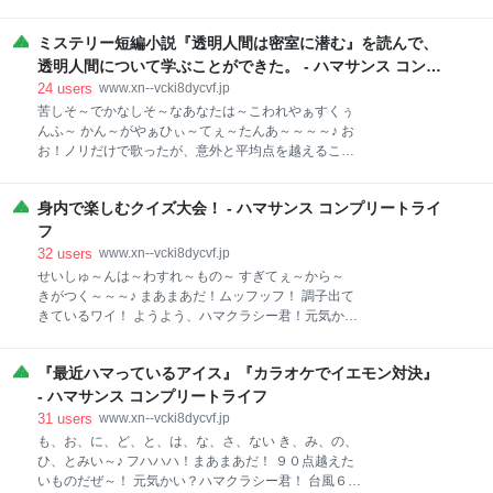
ンだったとは知らなかったわい。 いやあ、まだまだ勉
ては浅いのだけれど、利用し始めてからはちょくちょ
強せにゃいかんこと、たくさんありますなぁ！ ア～ハ
く通っているのであるよ～。 と言っても、地元の２，
ミステリー短編小説『透明人間は密室に潜む』を読んで、
ッハッハッハ！ さて、ハマクラシー君。 元気だった？
３個の図書館しか通っていないからな～。 あまり大き
オイラはまあまあ元気だ。 オイラの実家ではたまねぎ
透明人間について学ぶことができた。 - ハマサンス コンプ
な図書館に行ったことがない井の中の蛙ち
干しまくりだよ。 すごい数だろう？ 君もたまねぎたく
リートライフ
24
users
www.xn--vcki8dycvf.jp
さん食べてたまねぎ剣士になるといいぞ。 さて、今日
苦しそ～でかなしそ～なあなたは～こわれやぁすくぅ
はオイラの4コマ漫画でも見てもらおうかいのう！ 毎
んふ～ かん～がやぁひぃ～てぇ～たんあ～～～～♪ お
度のことだが、君に逃げるという選択肢はないのだ！
お！ノリだけで歌ったが、意外と平均点を越えること
・・・見てもらうことになるよ・・・。 ハッハッハ！
に成功したぜ！ わたしがこの点を取らなければ、だれ
ではいくぞ！ うらあ～～！！！ ナ～ハッハッハッ
もラピュタを信じなかっただろう。（ムスカ風） 元気
ハ！！ では次いくぞ！ うらあ～～～！！！ ア～ハッ
身内で楽しむクイズ大会！ - ハマサンス コンプリートライ
かい？ハマクラシー君。 福岡県は今日も雨の一日だっ
ハッハッハ！ どうだったかな？ こんなバッドエンドの
たな。 こちらではもうだいたい田植えはどこも済んで
フ
漫画ばかり描いて、オイラのメンタルが壊れかけのラ
いるみたいだな。 いやあ、６月ですな～。 さて、今日
32
users
www.xn--vcki8dycvf.jp
はなんの話をしようかねぇ～～～？ そうだ、ハマクラ
せいしゅ～んは～わすれ～もの～ すぎてぇ～から～
シー君。 最近オイラこういうミステリー小説を読んだ
きがつく～～～♪ まあまあだ！ムッフッフ！ 調子出て
のだよ。 透明人間は密室に潜む (光文社文庫) 作者:阿
きているワイ！ ようよう、ハマクラシー君！元気か
津川 辰海 光文社 Amazon 『透明人間は密室に潜む』
い？ 台風が過ぎていったが、また新しい台風ができた
だ！ これは作者の阿津川辰海さんがテレビ番組「世に
らしいな。いったいどうなるか・・・。 さて、ハマク
も奇妙な物語」に選ばれたらいいな～みたいな感じで
『最近ハマっているアイス』『カラオケでイエモン対決』
ラシー君！ 明日６月6日の土曜日はオイラ主催のクイ
書いたという話を聞いたような聞かないような。 この
ズ大会があるのだ！ へ？ 「クイズ大会」なんて知らな
- ハマサンス コンプリートライフ
本は短編ミステリー小説が数話あるのだが
い？ 言ってなかったっけ？ オイラ20年ほど前から実
31
users
www.xn--vcki8dycvf.jp
家でクイズ大会を催しているのだよ！ ことの発端
も、お、に、ど、と、は、な、さ、ない き、み、の、
は・・・そうだねぇ。 20ほど前、オイラがまだ結婚し
ひ、とみい～♪ フハハハ！まあまあだ！ ９０点越えた
てなくて実家で暮らしていた時の頃だよ。 その頃はオ
いものだぜ～！ 元気かい？ハマクラシー君！ 台風６号