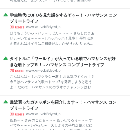
均点越えだ！よかった～！ それにしても、全国のみな
わいい村と街』ぃ～～～！ この本を読んだら最
さん、歌が上手いのね～！オロ～～～。 こんばんは
後・・・ 「ウガガガ！なんてかわいい街だ！もうここ
～！ハマクラシー君！ いよいよ九州も梅雨明けみたい
に住むしかない！さっそく引っ越しのサカイに電話し
学生時代にUFOを見た話をするぞぅ～！ - ハマサンス コン
で、蝉の鳴き声も聞こえ始めたぜ！ いやあ、暑い！暑
よう～！」 と、こういうことになっちゃうから不思
いぞぉ～～～！ 熱中症に注意せねば！ うちの実家の庭
プリートライフ
議！ まあ、試しに、５つくらい紹介してみようか！ で
で育てているぶどうも大きな実をつけているよ！ この
30
users
www.xn--vcki8dycvf.jp
写真は２週間ほど前の写真で今はもう袋掛けが終わっ
ほうちょういぃ～いぃ～っぽん～～～～ さらしにまぁ
ているぞ！ 収穫が楽しみだわい！ よし！ じゃじゃじ
いぃ～いてぇ～～～～♪ ハッハッハ！見事！ 平均点さ
ゃあ！ 今日はオイラの4コマ漫画を見てもらおうじゃ
え超えればオイラはご機嫌だよ。かがりもいりゃあ
ないの！ ハマクラシー君も暑くて精神的にぐったりだ
な。 こんばんは～！ハマクラシー君！ 元気かい？ 福
ろう？ オイラの漫画を見てさらにぐったりとなるがよ
岡は今日は曇り時々晴れといったところか。 ずいぶん
か！ よ～っし！じゃあいくぞ！ うらああ～～～！！
タイトルに「ワールド」が入っている歌でハマサンスが好
雨が降ったな～。 久しぶりにダムも放流していたよ。
ハッハッハ！！ では次行ってみっか～～～！ うらうら
だいぶ貯水率が高くなったんだな！ 台風の進路が気に
きな歌トップ５！ - ハマサンス コンプリートライフ
ああぁ～～～！！ ムハハハハ・・・！！ う
なるところだな～。 ふう・・・。 ところでハマクラシ
26
users
www.xn--vcki8dycvf.jp
ー君。 君はUFOを見たことがあるかね？ え？そもそ
こんばんは～！ハマクラシー君！ お元気ですくゎ！？
もUFOを信じていないだと？ おいおい、ハマクラシー
今日はハマサンス的歌のトップ5を発表しようと思う
君。マジで言ってるのか？ この広い宇宙に我々人類だ
よ！ なので、ハマサンスのカラオケチャレンジはお休
けしか知的生物が存在していないことの方が、確率的
みだ！ 今日のお題は・・・これ！ドン！ タイトルに
には少ないらしいぞ。 よし！ じゃあ、そんなハマクラ
「ワールド」が入っている歌・・・だ！ ワールドだ
シー君にオイラが学生時代にUFOを目撃した話をして
最近買ったガチャポンを紹介します～！ - ハマサンス コン
よ。ワールド。ハマクラシー君。 なるほどザ・ワール
やるよ。 これはオイラがリハビリの専門学校の学生だ
ド！！なんちて。 ディオのスタンドもザ・ワールドだ
プリートライフ
った19歳の時の話だ。 場所は佐賀県鳥栖市。
ったな！ へ？「ワールドの入ったタイトルの歌って、
30
users
www.xn--vcki8dycvf.jp
たとえばどんなのがあるか」って？ ミスチルの『イノ
ああ～～ きみのことぉ～～～ あいしてるぅ～～～ す
セント・ワールド』とかだよ～。ハマクラシーく～
べてを～～～♪ やった～！久しぶりの平均点越えだに
ん！ わかったかい？ ではさっそく行ってみよう～！