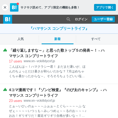
サクサク読めて、
アプリ限定の機能も多数！
アプリで開く
c
l
o
ログイン
ユーザー登録
s
e
『ハマサンス コンプリートライフ』
人気
新着
すべて
「繰り返しますな～」と思った歌トップ５の発表～！ - ハ
マサンス コンプリートライフ
17
users
www.xn--vcki8dycvf.jp
こんばんは～！ハマクラシー君！ まだまだ暑いが、ほ
んのちょっとだけ暑さが和らいだかな？ 7月はめちゃ
くちゃ暑かったからな～。そろそろちょうどいい塩梅
になってほしいものだな！ 甲子園では福岡は負けてし
まった。東筑高校もよくがんばった！ よしよし！う～
4コマ漫画です！『ゾンビ検査』『のび太のキャンプ』 - ハ
む、よしよし！ さて、ハマクラシー君、今日はまたま
た歌のジャンルでのトップ５の発表だよ！ 楽しみだっ
マサンス コンプリートライフ
ただろう？ へ？楽しみじゃない・・・！？ ヒィ～ヒッ
23
users
www.xn--vcki8dycvf.jp
ヒッヒ！そんなことはいわせなぁ～い♡ 君はオイラの
とぉ～いひぃのぉ～～～ふぉぉ～とぐら～～～～ふ な
発表を聞くか寝るかしか選択肢はないのだ！ 今日のお
ぜぇ～～～～いつぅも～みぃつめぇ～～るのお～～～♪
題は・・・ 「繰り返しますな～」だよ。 カラオケで歌
おお！ギリギリだ！最近ギリギリ合格が多いな～！