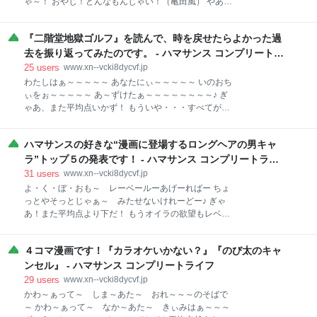
ゃ～！ おやじ！どんなもんじゃい！（亀田風） やあ、
第５位からの発表だ！ 第５位は・・・ドルルルルルル
ハマクラシー君。 こんばんは～。 ７月だな。早いな
ル・・・・・・・ジャン！ 第５位：Future World／
ぁ。もう今年も半分終わったのか。 それと最近、やけ
Every Little Thing www.youtube.com いやあ、ハマク
『二階堂地獄ゴルフ』を読んで、時を戻せたらよかった過
に地震が多いな。 今日は九州の宮崎で地震が起こって
ラシー君も知っているELTですよ。 ELTと言えば、も
いたぞ。 オイラの住む福岡はそれほど揺れなかった
去を振り返ってみたのです。 - ハマサンス コンプリートラ
ちろん
が、やはりニュースが流れるとビビるな。 お互い注意
イフ
25
users
www.xn--vcki8dycvf.jp
しないとな。 さらにオイラは仕事でハプニング続きで
わたしはぁ～～～～～ あなたにぃ～～～～～ いのおち
てんやわんやしているぜ。 おかげでサッカー日本代表
ぃをぉ～～～～～ あ～ずけたぁ～～～～～～～～♪ ぎ
が負けたショックもあっという間に消え去った！ さあ
ゃあ、また平均点いかず！ もういや・・・すべてが嫌
て、まあ、その、なんだ。 いろいろあるねぇ。人生
なんだよ・・・ 失礼しました。 ハマクラシー君、元気
は。 今日はなんの話をしようか・・・。 おお、ハマク
にしているかい？ 最近はそっち方面は地震が多くない
ラシー君。 君、今いいことを言ったな？ そんなにオイ
ハマサンスの好きな“漫画に登場するロングヘアの男キャ
かい？ 君も以前僕に言っていたが、震度３～４くらい
ラの最近買ったガチャポンが気になるかい？ ハッハッ
じゃ驚かなくなったとか言っていたな。 オイラは震度
ラ”トップ５の発表です！ - ハマサンス コンプリートライ
ハ！ いいだろう！教えてやるぜ！ ちょくちょく
２くらいでもビビりまくるぞ！ そっちは地震とか熊と
フ
31
users
www.xn--vcki8dycvf.jp
か大変だな～。 くれぐれも気を付けてくれよな！ さて
よ・く・ぼ・おも～ レーベールーあげーればー ちょ
と、今日の話はですねぇ・・・。 最近、オイラには、
っとやそっとじゃぁ～ みたせないけれーどー♪ ぎゃ
またまたお気に入りの漫画があるとです！ハマクラス
あ！また平均点より下だ！ もうオイラの欲望もレベル
ィーくん！ 『二階堂地獄ゴルフ』というちょっとこわ
あがりっぱなし！ やあやあ、ハマクラシー君、元気か
そうなタイトルの漫画なのだけど、知ってるかい？ 二
い？ こっちは雨もだいぶ降ったが、オイラの住んでい
階堂地獄ゴルフ（１） (モーニングコミックス) 作者:福
４コマ漫画です！『カラオケいかない？』『のび太のキャ
るところはとくには被害はなかったみたいでよかった
本伸行 講談社 Amazon 『カイジ』シリーズで有名な福
ぜ。 さてと・・・ そういえば、ハマクラシー君。 こ
ンセル』 - ハマサンス コンプリートライフ
本先生の作品だな！ これ、めっ
の前、「ショートカットを愛でるのだ」という話をし
29
users
www.xn--vcki8dycvf.jp
たのを覚えているかい？ www.xn--vcki8dycvf.jp 今回は
かわ～ぁって～ しま～あた～ おれ～～～のそばで
ロングな髪型の男キャラで好きなキャラトップ５を考
～ かわ～ぁって～ なか～あた～ きぃみはぁ～～～
えてみたよ！ ロン毛のイケメンキャラもけっこうたく