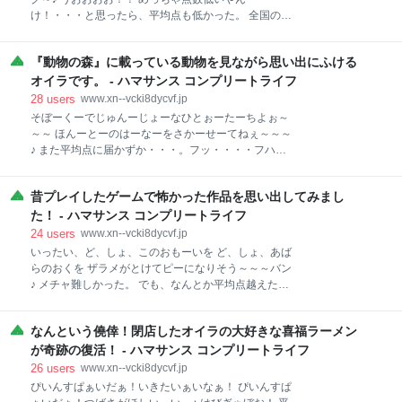
も、ゲームや漫画では爪を隠すどころか、めっちゃア
け！・・・と思ったら、平均点も低かった。 全国のみ
ピールする輩が多いんでないかい？ そこで・・・だ。
なさん、苦戦しておりますなぁ～。 こんばんは～！ハ
今回はこのお題でトップ５を作ってみたぜ～！ その名
マクラシー君！ 暑いな～。 もちろん夏バテしているハ
も『いい爪持ってますな～！キャラ部門』だ！ では、
『動物の森』に載っている動物を見ながら思い出にふける
マサンスだが、君はどうだい？ 夏バテしてても晩酌は
さっそくいってみますか！ ではまず５位！ 第５位
やっちゃうぞ、バカヤロー！（小島聡風） 今日も鯛や
オイラです。 - ハマサンス コンプリートライフ
は・・・・ドルルルルルルル・・・・・・ジャン！ 第
カンパチのお刺身食べながら富山の名酒「三笑楽」で
28
users
www.xn--vcki8dycvf.jp
５
おいしく頂いております！いいお酒ですな～、三笑
そぼーくーでじゅんーじょーなひとぉーたーちよぉ～
楽！ さて、今日は４コマ漫画の日です。 ハマクラシー
～～ ほんーとーのはーなーをさかーせーてねぇ～～～
君。 ぜひ４コマ漫画読んで爆笑して暑気払いしてくれ
♪ また平均点に届かずか・・・。フッ・・・・フハハ
ぃ！ ではいくぜ！ うらあ～～～～！！ 古い歌ネタで
ハハ！ でもこの歌すごく好きなんです！ いろんなサギ
失礼！ アハハハハー。 では次だ！ うらうら～～～
や闇バイトが横行している世の中、一度でいいからこ
～！！ ムハハハハ～～～！！ さて、もう気が済んだ
昔プレイしたゲームで怖かった作品を思い出してみまし
の歌に耳を傾けて人の心を甦らしてほしいものですわ
よ。 もう・・・・もういいんだよ！何もかもが！ 暑さ
い！ www.youtube.com さてさて、こんばんは。ハマ
た！ - ハマサンス コンプリートライフ
のあまりオイラの頭の中もトロットロになっているん
クラシー君。 ワールドカップも終わったのう・・・。
24
users
www.xn--vcki8dycvf.jp
ザマス
寂しいのう・・・。 でも高校野球が始まるから、まだ
いったい、ど、しょ、このおもーいを ど、しょ、あば
まだ暑い夏は終わらなぁ～い！ クーラーガンガンにし
らのおくを ザラメがとけてピーになりそう～～～バン
て応援するぜ～！ いえーーー！ ムフフ。 今日の話は
♪ メチャ難しかった。 でも、なんとか平均点越えた
だねぇ・・・ハマクラシー君。 こういう本を用意した
ぜ！ しかし、こりゃあ・・・正直、人に聴かせられる
のだよ。 動物の森 作者:太田 達也 PIE Amazon 太田達
レベルの出来じゃなかったな。 もっと研鑽を積まね
也さんの『動物の森』だ。 今回はこの本に乗っている
なんという僥倖！閉店したオイラの大好きな喜福ラーメン
ば・・・。 こんばんは～！ハマクラシー君！ 暑い夜が
自然や動物の写真を見ながら、思い出を語ろうと思う
続きますのう～。 最近オイラの家の周りではミミズが
が奇跡の復活！ - ハマサンス コンプリートライフ
よ。 では始めよう。
たくさん湧き出てて干からびて死んでいるぞ。 こりゃ
26
users
www.xn--vcki8dycvf.jp
あ、なんかの前兆じゃあるまいな。 地震とか起こった
ぴいんすぱぁいだぁ！いきたいぁいなぁ！ ぴいんすぱ
らこわいぜ。ブルブル。 さて、ハマクラシー君。 「こ