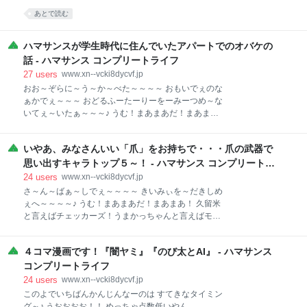
オイラたちが日々何気なく上り下りしている階段だ
トランペットの練習から頑張るズラ・・・。 さて、ハ
あとで読む
が、名建築の中にある階段は単純に移動のためだけの
マクラシー君。 今日は前回の話の続きだ。 もし忘れた
装置ではないのだ！形や壁画、彫刻や手すりの装飾が
のであればこちらを見てくれ。 www.xn--vcki8dycvf.jp
空間を彩り夢のような世界へ導いてくれるぞ！ では、
では、続きを話すぞう～～～。 それからも、オイラは
ハマサンスが学生時代に住んでいたアパートでのオバケの
どんな階段があるか、ちょっと紹介してみっか～
学校でいろんな生徒から「幽霊の出る部屋に住んでい
話 - ハマサンス コンプリートライフ
るんですか？」と聞かれ、「金縛りとか遭わないんで
27
users
www.xn--vcki8dycvf.jp
すか？」とか「ラップ音とか聞こえますか？」とか、
おお～ぞらに～う～か～べた～～～～ おもいでぇのな
様々な超常現象クエスチョンにお答えしまくっていた
ぁかでぇ～～～ おどるふーたーりーをーみーつめ～な
のだ！ もちろんオイラ自身にはとくになんもなかった
いてぇ～いたぁ～～～♪ うむ！まあまあだ！まあま
がな。 そしてある時、アパートの駐車場であの日無言
あ！ 平均点さえ超えればこっちのもんだぜ！ 今日もオ
でオイラの部屋を出ていったM君と偶然ばったり会っ
イラのアイデンティティがガッチリ守られたようだ
たので、オイラはすぐに彼を捕まえあの日のことにつ
いやあ、みなさんいい「爪」をお持ちで・・・爪の武器で
な。フフフ。 こんばんは～！元気かい？ハマクラシー
いて質問した。 すると、彼はこう答
君！ 今日明日は福岡県も酷暑とかいう気温に達するら
思い出すキャラトップ５～！ - ハマサンス コンプリートラ
しいな。 熱中症にならないように注意しようぜ！ いや
イフ
24
users
www.xn--vcki8dycvf.jp
いや、そういえばハマクラシー君。 今年の夏は心霊番
さ～ん～ばぁ～しでぇ～～～～ きいみぃを～だきしめ
組がほとんどないみたいだな～。 ああいうの好きだか
ぇへ～～～～♪ うむ！まあまあだ！まあまあ！ 久留米
らオイラは寂しいのです！トホホ。 というわけで、唐
と言えばチェッカーズ！うまかっちゃんと言えばモク
突だがオイラが怖い話をしてやるぞぅ！ うえ～へっへ
さんだぁ！ この調子で目指せ！９０点ってところだ
っへ！ この前、家族や友人たちと実家に集まった時
な。 こんばんは～！ハマクラシー君。 ニュースを見て
に、なんとなく「怖い話」をしていく流れになってね
４コマ漫画です！『闇ヤミ』『のび太とAI』 - ハマサンス
いるともう暑いことの話ばかりになっちゃうが、確か
ぇ。 その時に弟が「兄ちゃん、あの話してくれよ！あ
に暑いな。 バテバテだぜぇ～～～。 子ども達はいよい
コンプリートライフ
の話マジで怖ぇからよぉ～」とリクエストされて話し
よ夏休みだが、さすが中学にもなると部活動で忙しい
24
users
www.xn--vcki8dycvf.jp
た心霊体
みたいだな。 ところで、ハマクラシー君。 ことわざで
このよでいちばんかんじんなーのは すてきなタイミン
『能ある鷹は爪を隠す』っていうのがあるよなぁ？ で
グ～♪ うおおおお！！ めっちゃ点数低いやん