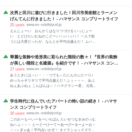
ったり人が歌ってるのを聞いたりして、「えらいリピ
WANDSも活動が5期に入ってたんですね。知らなかっ
ートするねぇ」と思った歌がないかい？ オイラが実際
た～！ 第2期の「錆びついたマシンガンで今を撃ち抜
にカラオケで歌ったり聴いたりした歌でそう思ったも
次男と田川に遊びに行きました！田川市美術館とラーメン
こう」くらいまで記憶にあるかな～。 たしかボーカル
のをランキング形式で発表しようと、こう思っちょる
の上杉さんの「W」ギターの柴崎さんの「S」それを
げんてんに行きました！ - ハマサンス コンプリートライフ
んでござんすよ～！ヘへヘ。 ではさっそくいってみっ
「＆」で結んで「WANDS」とついた由来をなんとな
25
users
www.xn--vcki8dycvf.jp
か！
く覚えていたのだが、第2期以降もボーカルは「W」の
えんじょーい おんがくはなりつづける いっじょー
イニシャルの名前だったのであろうか？ 上杉さんはそ
い とどけたいむねのこどー♪ ハッハッハ！ 一人で歌
の後ギターの柴崎さんと一緒にWANDSを脱退して
うには大変だったが、なんとか平均点越えだ！ ムハハ
al.ni.coというユニットを結成したんだったよな～！ま
～！ こんばんは～！ハマクラシー君。 暑すぎる！暑す
すます硬派な歌を歌っていた印象だ！まるでKing &
ぎますよぉ～～～！ オイラ日曜日に体育館でソフトバ
Princeを脱退したNumber_iみたいだな～。 おっと、
華麗な装飾や造形美に彩られた階段の数々！『世界の装飾
レーしていたが、夢中になり過ぎて熱中症になりかけ
ついWANDSの思い出話に花が咲いちまったな！ 元気
たぜ～！ あぶねぇ～あぶねぇ～。 すぐに休んで水飲ん
が美しい階段と名建築』を紹介です！ - ハマサンス コンプ
かい？ハマクラシー君！ 今
で休んだからよかったぜぇ～。 そうそう、この前次男
リートライフ
27
users
www.xn--vcki8dycvf.jp
と田川市美術館に行ったのだよ。 お目当ては、アニメ
あうときには～い・・・つでも～たにんのふたーり♪
ーター佐野浩敏さんの画展があったから見に行ったの
めっちゃギリギリで平均点越えだ！ふぅ～～～、あぶ
だ！ ちょくちょく展示を見に行っている田川市美術
ねぇあぶねぇ こんばんは～！ハマクラシー君。 元気で
館。ちょっと久しぶりだな。 佐野浩敏さんはこの田川
すか？ もう７月も終わるねぇ。 熊本の方もはやく水や
市が出身らしい。 ガンダムシリーズや「ヴイナス戦
電気が復旧できるといいな。 福岡もまだたまに揺れを
記」「天空のエスカフローネ」などを手掛けている
学生時代に住んでいたアパートの怖い話の続き！ - ハマサ
感じるときがあるから、熊本の方はもっと強く揺れを
「ロボ描き屋」を自称するイラストレーターなのであ
感じるときが多いのだろうな。一日も早く日常が戻る
ンス コンプリートライフ
る！ オイラ、アニメ作品はほとんど知らないのだが、
ことを祈るばかりだ。 さてさてハマクラシー君。 今回
30
users
www.xn--vcki8dycvf.jp
原画や設定
もまたあれだ。 世界のホニャララの本の紹介だよ！ 今
このおーもーいーをーいちばん たいせつなきみのっむ
回はこれだ！ 『世界の装飾が美しい階段と名建築』～
ねへぇ～～～ とーどーけーてーあーげーるーよーお～
～～！ 世界の装飾が美しい階段と名建築 PIE Amazon
～～♪ ぎゃあ！平均点いかず！ オイラショックズラ。