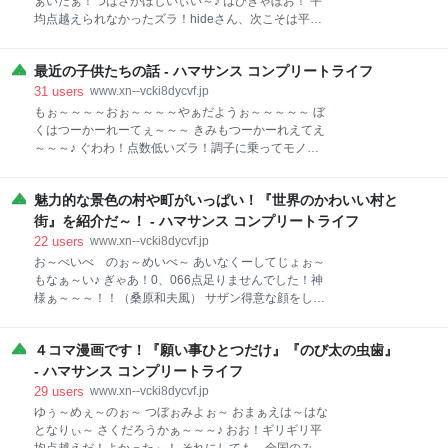
ぁいだぁ！つばさがほしいぃい～♪ はびぎゃぼお！ 平
わい」で思い出したが、君はホラーゲームをしたこと
均点越えられなかったズラ！hideさん、次こそは平均
があるかね？ フッフッフ！オイラはあるぞ！ 自慢じゃ
点越えを達成することを誓うズラ～！ゆるしてくんろ
ぁないが、オイラだってかなりのビビりだからな！ パ
ぉ～！ ハッハッハ。 ハマクラシー君。こんばんは。
ンパース装備して心臓叩きながらプレイしたもんだ
最近の子供たちの話 - ハマサンス コンプリートライフ
元気かい？7月ももう半分終わったな～。 子ども達も
ぜ！ よし！ では、今日はオイラが今までプレイしたこ
夏休みがもうすぐだぜ～！ そうそう、ハマクラシー
31
users
www.xn--vcki8dycvf.jp
とのあるゲームで怖かったゲームを３つ紹介しようか
君。 以前、オイラの大好きだった善福ラーメンが閉店
もぉ～～～～おぉ～～～～やぁだようぉ～～～～～ ぼ
い
したって話をしたじゃないか。 覚えているかい？
くはつーかーれーてぇ～～～ きみもつーかーれえてえ
www.xn--vcki8dycvf.jp なんと、そのラーメンが復活し
～～～♪ ぐわわ！点数低いズラ！調子に乗ってモノマ
ちゃったのだ！ もう、うれしすぎてさっそく行ってみ
ネしすぎたズラ！ 「やんちゃな歌い手さんですね」だ
たぜ～！ 平日にも関わらず、結構並んでいる！ スーツ
と！？ そんなことまで分かるんですか？AIさん！ もち
姿のサラリーマンから日傘をさした品の良いマダムま
魅力的な景色の村や町がいっぱい！『世界のかわいい村と
ろん褒め言葉ですよね！？AIさぁ～～～ん！ ウッキャ
で、いろんなお客さんが並んでいるな。 みんな、オイ
～～～～！ ハハハ。 こんばんは。ハマクラシー君。
街』を紹介だ～！ - ハマサンス コンプリートライフ
ラと同じで善福ラーメンが復活したことがうれしかっ
いかがお過ごしで？ 福岡県はアーチーチーアーチーだ
22
users
www.xn--vcki8dycvf.jp
たんだな～！ お店の屋根の部分
よ。 久留米や大牟田市などは35℃越えみたいだよ。
お～べいべ のぉ～めいべ～ あいなくーしてじょぉ～
たまらんな。 さて・・・と。 今回はオイラの4人の子
もなぁ～い♪ ぎゃあ！0、066点足りませんでした！神
供たちの最近の様子を述べてみるよ。 まず長男だ。 高
様ぁ～～～！！（桑原和夫風） サザン得意な顔をして
校１年生だ。なんとか地元の公立の高校に入学でき
おきながら、このありさまです・・・。トホホ。 さて
た。自転車で通っているが、雨の時は嫁が送ってい
さて、こんばんは、ハマクラシー君！ 一気に暑くなっ
る。 中学の時は卓球部だったが、高校からバドミント
４コマ漫画です！『願い事ひとつだけ』『のび太の虫歯』
ちゃって、こちらでは蝉も鳴き始めたな。 もう夏バテ
ン部に入ったよ。まあ、今のところ学校も部活も休ま
気味だが、がんばって夏を楽しんでいきたいものだ
- ハマサンス コンプリートライフ
ず行っているから、特に問題ないように見えるぜ。
ぜ！ ふう～～～。 さて、ハマクラシー君。 今日は、
29
users
www.xn--vcki8dycvf.jp
またまた「世界のホニャララシリーズ」の本を紹介し
ゆぅ～めぇ～のぉ～ つぼぉみよぉ～ おまぁえは～はな
ようと思っちょります！ 今回紹介する本はこれだ
となりぃ～ さくだろうかぁ～～～♪ おお！ギリギリ平
ぁ！！ 世界のかわいい村と街 PIE Amazon 『世界のか