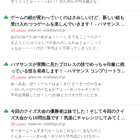
ずぅうっとぉ～～～♪ おい！ ぜんぜん平均点越えない
さんいたが、オイラなりにランキングをこしらえてみ
じゃねぇか！なめてんのか！ はあ・・はあ・・・何が
たぜ！ ではいってみよう～。 まず第５位だ。 第５位
悪いんだ・・・何が・・・。 ハッハッハ！ 無様なとこ
は・・・・・ドルルルルルルル・・・・・・ジャ
ゲームの絵が変わっていくのはさみしいけど、新しい絵も
ろを見せてしまったね。ハマクラシー君。 元気かい？
ン！！ 第５位：飛燕／魁!!男塾 飛燕はもう男塾の人気
福岡はもうどしゃ降りだよ。 朝なんか車に乗り込むだ
受け入れつつゲームを楽しんでいきます！ - ハマサンス コ
ランキングでもいつも上位にいたか
けでズボンがしっとりになっちゃったぜ～。 まあ、し
ンプリートライフ
24
users
www.xn--vcki8dycvf.jp
かしこれで一気に水不足も解消することであろう。 ハ
あのひみーたゆーめがぁ～～～ いまでもここーろさー
マサンスは今日も酔いどれだ。 妹がオイラの誕生日プ
まよう にじゅうよじーかあんのしんわぁとぉ～しって
レゼントにくれた三国志のおちょこで「菊水の辛口」
ぇもお～～～♪ げげ！平均より下回ってしまったズ
を楽しんでいるぜ！ う～む・・・うまい！！ さて、ハ
ラ！オーノーだズラ！ 高校生の頃に歌っていて、「懐
マクラシー君。 今日はオイラの4コマ漫画を見てもら
かしいな～」と思って久しぶりに歌ったらこれだよ。
おう！ じめじめしたこの気分もオイラの４コマ漫画を
ハマサンスが実際に見たプロレスの技でめっちゃ印象に残
むむう・・・。 こんばんは～。ハマクラシー君！元気
見たら一気に明るくなって、いい人になることウケア
にしているかい？ 福岡は相変わらず曇り時々雨といっ
っている技を発表します！ - ハマサンス コンプリートライ
イだ！ よし！異論はないな！ じゃあ、いくぜ！
た感じだ。 茨城の方はどうだい？ さてと、何か話題
フ
25
users
www.xn--vcki8dycvf.jp
を・・・ そうだ。ハマクラシー君。 オイラ、先日久し
あ～ああ、ぼーくーらーはぁ～まだ さーきーのーなぁ
ぶりに桃鉄をしていてね。 桃太郎電鉄 ~昭和 平成 令
～がいたーびーのーなぁかでぇ～♪ めっちゃギリギリ
和も定番! ~ コナミデジタルエンタテインメント
平均点突破したぜ！ いつか娘とカラオケ行ったとき、
(Konami Digital Entertainment) Amazon 今まで、嫁と
藤井風の『満ちてゆく』を歌ったら８０点も行かなか
か子供たちと対戦していたのだが、一人でプレイして
ったからな～！ちょっとは汚名を挽回できたかな？ふ
みようと思って １００年で設定してプレイしていたの
今回のクイズ大会の優勝者は妹でした！そして今回のクイ
ふん。 こんばんは～！ハマクラシーくん！ ご機嫌いか
だ！ そしてようやく１００年プレイ達成したのであ
がかな？ 福岡県は今日は雨ザーザーだったよ。 ダンゴ
ズ大会から10問出題です！気楽にチャレンジしてみてくだ
る！ 堂々の１
ムシが家の中に侵入してきていたから、他の侵入者に
さい！ - ハマサンス コンプリートライフ
29
users
www.xn--vcki8dycvf.jp
も気をつけなくてはいけない時期になってきたよ。む
すーきーよーぉすきだか～らおこれない～ あなたのこ
う～。 今日はなんの話をしようかな～・・・っ
とんを～～～♪ ぎゃあ！ギリギリ平均点にいけなかっ