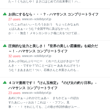
と・・・。 そういえば、昔はプロレス大好きだったの
た～！くちおしや！ まさにはじめての出来事だ！ ハマ
に、最近見てないな～。 女子プロレスがすごく人気が
クラシー君、元気かい？ 昨日は関東地方で地震があっ
出ているというのはなんとなく認識しているが、オイ
たらしいが、君の住む茨城県もけっこう揺れたんじゃ
ラは上谷 沙弥選手しか知らないという体たらくだよ。
お供にするなら・・・？ - ハマサンス コンプリートライフ
ないかい？ やはりオイラの住む福岡県と比べてそちら
君ぃ。 よし！ じゃあ、今日はオイラが実際にプロレス
のほうが地震が多いな。 気を付けてくれよな！ さて、
27
users
www.xn--vcki8dycvf.jp
観戦したときに、めっちゃ印象に残っているプロレス
ハマクラシー君。 先日、開催したクイズ大会だが、結
いたこぉのぉいぃ～たろうおおう ちょっとみなぁれ
技トップ５を
果が気になるかね？ www.xn--vcki8dycvf.jp フッフッ
ぇばんあぁ～♪ うむ？全国平均に及ばなかった
フ。いいぞ。 教えてやろうゥ～♡ 優勝は・・・ 黒魔
か・・・無念！ メキシカンロック魂に火をつけて頑張
導士（妹）だ～～～！ 妹は19大会ぶりの二度目の優勝
ります！ ハマクラシー君！元気かぁ？ 朝5時に起きて
だ！ いやあ、盛り上がりました！ というわけで、ハマ
サッカー見ていたけど、早起きの習慣がなさ過ぎて前
クラシー君。 君にも今回のクイズ大会で出題したクイ
圧倒的な迫力と美しさ！『世界の美しい図書館』を紹介だ
半だけ見て、二度寝してしまったハマサンスだ！ いや
ズを解いてもらおうじゃないか。 全部で１０問選んだ
あ、もう若くはないということが証明されたな～。 で
～！ - ハマサンス コンプリートライフ
ぞ！ 問題文だけ初めに一気に載せているから、あとで
も、４年に一回のワールドカップ、サッカーど素人の
32
users
www.xn--vcki8dycvf.jp
答え合わせしてみてく
オイラも、こういう時はお祭り気分に乗っかっていく
きみぃが3ねんぶりーにー くれーたえはがきはー “げ
ぜ！ ふう・・・。さて・・・。 ハマクラシー君、なに
んき・・・ですか？”のことーばとー ああ れんげそう♪
か面白い議題はないかね？ たまには君から面白いテー
うむ！まあまあだ！つい、石橋さんと木梨さんのもの
マを提示するのも悪くなかろう？ ・・・なに？ 「今か
まねしてしまうな！ ハッハッハ！ まさに「元気です
ら鬼ヶ島に鬼退治に行くなら、だれをお供にする
か？」ハマクラシー君！ ワールドカップが始まった
か？」だと？ なるほど。これはなかなか面白い議題か
４コマ漫画です！『けん玉検定』『のび太の釣り日和』 -
な！ 寝不足にならないようにしなきゃな～！ そうそ
もしれん。 人間いついかなる時も鬼退治せにゃならん
う、ハマクラシー君。 またまた「世界の美しいホニャ
ハマサンス コンプリートライフ
事態が待ち受けているかもしれんからな！ きびだんご
ララ」シリーズの本を見つけたから、今日はそれを紹
23
users
www.xn--vcki8dycvf.jp
は３つ！？ な
介することにするぜ！ 今回紹介する本はこれだ！ 世界
あめにやぁ～ぶれかけたぁあ～ まちかどぉ～のぽお
の美しい図書館 作者:アフロ,アマナイメ-ジズ PIE
すたあにぃ～♪ おお！これは・・・フフン。見
Amazon 『世界の美しい図書館』だ！ オイラ図書館を
事・・・！ それにしても、この歌が作詞作曲がユーミ
利用し始めたのはつい７年ほど前からだから、日とし