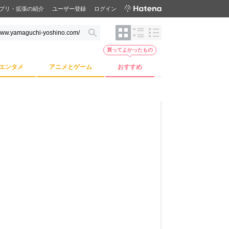
プリ・拡張の紹介
ユーザー登録
ログイン
買ってよかったもの
エンタメ
アニメとゲーム
おすすめ