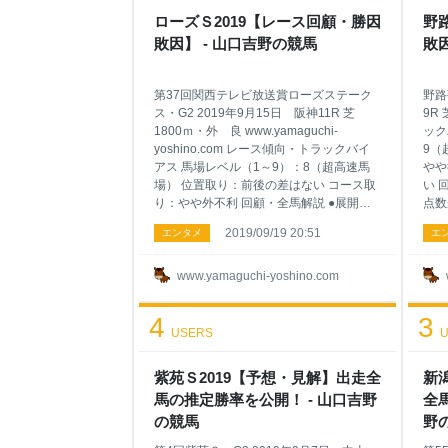
8.1
ローズＳ2019【レース回顧・勝因
野
10
敗因】 - 山口吉野の競馬
敗
ァー 
第37回関西テレビ放送賞ローズステーク
野路
ス・G2 2019年9月15日 阪神11R 芝
9R
1800ｍ・外 良 www.yamaguchi-
ック
yoshino.com レース傾向・トラックバイ
9（
アス 馬場レベル（1～9）：8（超高速馬
やや
場） 位置取り：前後の差はない コース取
い 
り：やや外不利 回顧・全馬解説 ●展開が
点数
向いた馬ほど点数が高く、出遅れと折り
場合
2019/09/19 20:51
エンタメ
エ
合いを欠いた場合に減点（10点満点） 1
ソデ
着 ダノンファンタジー 牝3 6点 やや
ペー
掛かって中団馬群からよく伸びた。内枠
びた
www.yamaguchi-yoshino.com
で壁を作れたから良かったが、外枠で壁
ろが
を作れない形だったら負けていた可能性
点 
4
3
が高い。秋華賞の2000ｍはスタミナ的に
ん張
USERS
U
は問題ないが、器用さがなく内回り向き
スロ
ではないし、内枠やハイペースにならな
着 
紫苑Ｓ2019【予想・見解】出走全
新
いと信頼は置きづらい。 2着 ビーチサン
掛か
馬の推定勝率を公開！ - 山口吉野
全
バ 牝3 7点 中団から3角で2番手に上が
に出
って踏ん張る。それほど切れがあるわけ
イジ
の競馬
野
ではないし、外枠で上手く自在性を活か
伸び