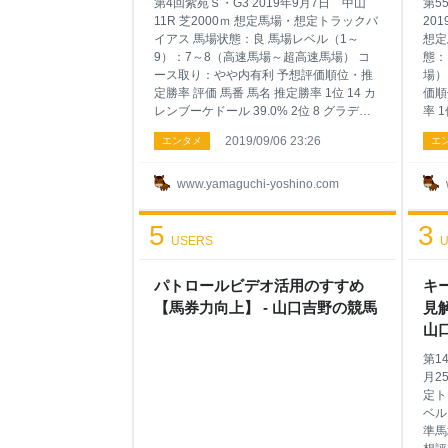
第4回紫苑Ｓ・G3 2019年9月7日 中山
第5
した騎手の
用方
11R 芝2000ｍ 想定馬場・想定トラックバ
20
イアス 馬場状態：良 馬場レベル（1～
想定
9）：7～8（高速馬場～超高速馬場） コ
態：
ース取り：やや内有利 予想評価順位・推
場）
定勝率 評価 馬番 馬名 推定勝率 1位 14 カ
価順
レンブーケドール 39.0% 2位 8 グラディ
率 1
ーヴァ 11.1% 3位 6 フェアリーポルカ
ツ 1
2019/09/06 23:26
エンタメ
エ
9.7% 4位 15 パッシングスルー 9.7% 5位
4位 
13 アップライトスピン 7.3% 6位 2 クール
テリュ
ウォーター 6.4% 7位 5 レッドベルディエ
7 
www.yamaguchi-yoshino.com
ス 4.2% 8位 1 エアジーン 3.7% 9位 10 レ
ル 4
オンドーロ 2.1% 10位 12 ローズテソーロ
10位
5
3
2.1% 11位 3 スパークオブライフ 2.1% 12
バッ
USERS
U
位 11 メイクハッピー 1.4% 13位 4 フィリ
2.7
アプーラ 0.9% 14位 9 ウエスタンランポ
ング
パトロールビデオ活用のすすめ
キ
0.4% 15位 7
1.8
【馬券力向上】 - 山口吉野の競馬
見
山
第1
月2
定ト
ベル
準馬