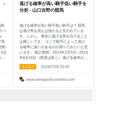
 -
逃げる確率が高い騎手低い騎手を
ンキング 減量騎手の後方率は？ 人気と脚
分析 - 山口吉野の競馬
質の関係性は？ まとめ 脚質による成績の
違いは？ 全騎手を対象に脚質別の成績を
調べてみ
福島
逃げる確率が高い騎手低い騎手は？ 競馬
ックバ
は逃げ馬を買えば儲かると言われていま
ル
す。しかし、事前に逃げる馬を当てること
フ馬
は難しいです。 そこで騎手によって逃げ
想順
る確率に違いがあるのか調べてみたいと思
 1位
います。 集計期間：2014年1月5日～2019
ッキー
年6月16日（障害は除く） 逃げる確率が高
ンドラ
い騎手低い騎手は？ 脚質による成績の違
2019/07/05 20:46
エンタメ
いは？ リーディング上位40位以内の騎手
 6位
逃げ率ランキング 減量騎手は逃げ率が高
ジニ
いのか？ まとめ 先行する確率が高い騎手
www.yamaguchi-yoshino.com
 9位
低い騎手を分析 先行する確率が高い騎手
トロン
低い騎手を分析 脚質による成績の違い
スピネ
は？ 本当に逃げ馬を買えば儲かるのか全
13
騎手を対象に脚質別の成績を調べてみまし
 ベ
た。 脚質 件数 勝率 複勝率 単回率 複回率
脚質割合 逃げ 19,084 17.4% 38.5% 199%
138% 7.3% 先行 63,740 12.8% 36.4%
116% 113% 24.4% 中団