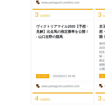
牡3 56 5点 酒井学 6番人気 押してハイペ
www.yamaguchi-yoshino.com
ん張る。内容は強く、軽い馬場よりタフ馬場が良さ
牡3 56 8点 太宰啓介 12番人気 ハイペース
3
3
びた。連闘をこな
USERS
U
ヴィクトリアマイル2020【予想・
京
見解】出走馬の推定勝率を公開！
想
- 山口吉野の競馬
開！
第6
20
回京
場・
推定
展開
公開
王杯
2020/05/17 04:48
エ
エンタメ
因・
アス
優劣
www.yamaguchi-yoshino.com
番 
16.
4
3
レッ
USERS
U
ィオ