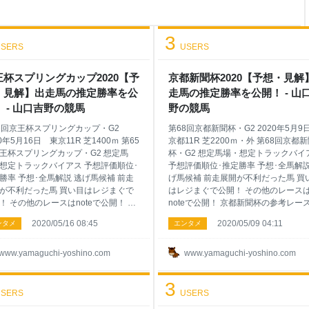
ース好位外でロスがあったがよく踏
そう。 3着 スリーグランド
後方インから馬群を突いてよく伸
3
SERS
USERS
王杯スプリングカップ2020【予
京都新聞杯2020【予想・見解
・見解】出走馬の推定勝率を公
走馬の推定勝率を公開！ - 山
 - 山口吉野の競馬
野の競馬
5回京王杯スプリングカップ・G2
第68回京都新聞杯・G2 2020年5月
20年5月16日 東京11R 芝1400ｍ 第65
京都11R 芝2200ｍ・外 第68回京都
王杯スプリングカップ・G2 想定馬
杯・G2 想定馬場・想定トラックバイ
想定トラックバイアス 予想評価順位･
予想評価順位･推定勝率 予想･全馬解説
勝率 予想･全馬解説 逃げ馬候補 前走
げ馬候補 前走展開が不利だった馬 買
が不利だった馬 買い目はレジまぐで
はレジまぐで公開！ その他のレース
！ その他のレースはnoteで公開！ 京
noteで公開！ 京都新聞杯の参考レー
スプリングカップの参考レース【勝
【勝因・敗因】 想定馬場・想定トラ
2020/05/16 08:45
2020/05/09 04:11
ンタメ
エンタメ
敗因】 想定馬場・想定トラックバイ
バイアス 良～稍重 やや高速馬場～超
 稍重～重 標準馬場～高速馬場 内外の
馬場 やや内不利 予想評価順位･推定
不明 予想評価順位･推定勝率 評価 馬
評価 馬番 馬名 推定勝率 1位 8 アド
www.yamaguchi-yoshino.com
www.yamaguchi-yoshino.com
馬名 推定勝率 1位 7 ストーミーシー
ビルゴ 31.5% 2位 11 マンオブスピ
3% 2位 2 グルーヴィット 16.3% 3位 5
15.7% 3位 10 ファルコニア 13.6% 4位
3
ドアンシェル 10.7% 4位 12 ステルヴ
ディープボンド 11.9% 5位 13 プレ
SERS
USERS
 10.7% 5位 13 ダノンスマッシュ
ソ 9.0% 6位 3 シルヴェリオ 5.9% 7位