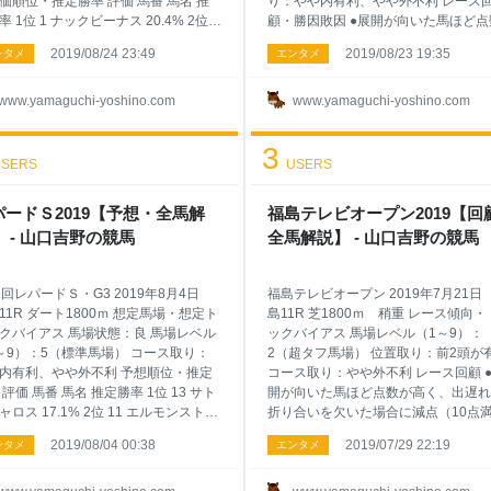
価順位・推定勝率 評価 馬番 馬名 推
り：やや内有利、やや外不利 レース
率 1位 1 ナックビーナス 20.4% 2位
顧・勝因敗因 ●展開が向いた馬ほど点
 ダノンスマッシュ 17.8% 3位 7 タワー
高く、出遅れと折り合いを欠いた場合
2019/08/24 23:49
2019/08/23 19:35
ンタメ
エンタメ
ロンドン 8.9% 4位 6 ハッピーアワー
減点（10点満点） 1着 ブラストワ
% 5位 14 ライトオンキュー 5.1% 6位
ース 牡4 8点 後ろ目インでロスな
カイザーメランジェ 5.1% 7位 10 アスタ
んでよく伸びた。直線向かい風の影響
www.yamaguchi-yoshino.com
www.yamaguchi-yoshino.com
ガサス 5.1% 8位 2 デアレガーロ
想定以上に時計や上がりが掛かったの
% 9位 4 セイウンコウセイ 5.1% 10位
良かったし、内有利の流れになったこ
3
リナーテ 5.1% 11位 8 シュウジ 3.8%
で内枠も良い方に出た。高速馬場や切
SERS
USERS
 12 ダイメイフジ 3.8% 13位 11 ライ
勝負になると不安。 2着 サングレー
ボス 2.9% 14位 5 ペイシャフェリシ
牡5 7点 やや掛かって好位インで
パードＳ2019【予想・全馬解
福島テレビオープン2019【回
.2% 15
なく運んで伸びた。この枠でも掛かる
 - 山口吉野の競馬
全馬解説】 - 山口吉野の競馬
スクより内を取ることを最優先した騎
の心意気が素晴らしかったし、結果的
前走ほど掛からず内有利の流れになっ
1回レパードＳ・G3 2019年8月4日
福島テレビオープン 2019年7月21日
上手くいっ
11R ダート1800ｍ 想定馬場・想定ト
島11R 芝1800ｍ 稍重 レース傾向
クバイアス 馬場状態：良 馬場レベル
ックバイアス 馬場レベル（1～9）：
～9）：5（標準馬場） コース取り：
2（超タフ馬場） 位置取り：前2頭が
内有利、やや外不利 予想順位・推定
コース取り：やや外不利 レース回顧 
 評価 馬番 馬名 推定勝率 1位 13 サト
開が向いた馬ほど点数が高く、出遅れ
ャロス 17.1% 2位 11 エルモンストロ
折り合いを欠いた場合に減点（10点
9% 3位 10 デルマルーヴル 12.9% 4位
点） 1着 リライアブルエース 牡6 
2019/08/04 00:38
2019/07/29 22:19
ンタメ
エンタメ
ブルベアイリーデ 9.8% 5位 4 ヴァイト
点 後ろ目から内目を徐々に進出し、
ク 9.8% 6位 6 ハヤヤッコ 7.4% 7位
線外に出して鋭く伸びた。今まで左回