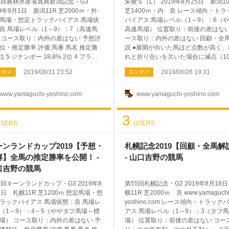
5回農林水産省賞典新潟記念・G3
朱鷺Ｓ（L） 2019年8月25日 新潟1
法はこちら w
19年9月1日 新潟11R 芝2000ｍ・外
芝1400ｍ・内 良 レース傾向・トラ
馬場・想定トラックバイアス 馬場状
バイアス 馬場レベル（1～9）：6（
良 馬場レベル（1～9）：7（高速馬
高速馬場） 位置取り：前後の差はない
 コース取り：内外の差はない 予想評
ース取り：内外の差はない 回顧・全
位・推定勝率 評価 馬番 馬名 推定勝
説 ●展開が向いた馬ほど点数が高く、
位 5 ジナンボー 18.8% 2位 4 フラン
れと折り合いを欠いた場合に減点（1
4.3% 3位 1 サトノキングダム 10.8%
満点） 1着 ストーミーシー 牡6 
2019/08/31 23:52
2019/08/28 19:31
ンタメ
エンタメ
3 ダイワキャグニー 9.4% 5位 16 セン
後方外から鋭く伸びた。近2走も不利
オ 7.1% 6位 9 レイエンダ 7.1% 7位
乗ミスがなければ勝っていた可能性が
ユーキャンスマイル 5.4% 8位 10 カヴァ
かったが、今回は本領発揮出来た。 
www.yamaguchi-yoshino.com
www.yamaguchi-yoshino.com
.7% 9位 15 ブラックスピネル 4.1%
アンコールプリュ 牝4 7点 後ろ目
 2 アクート 4.1% 11位 12 ショウナン
から直線外に出してよく伸びた。3走
3
ハ 2.7% 12位 14 サトノワルキューレ
ら明らかに強くなっているし、折り合
SERS
USERS
% 13位 6 カデナ 2.3% 14位 18 ダッシ
が難しいタイプなので距離短縮での14
ブレイズ 2.0% 15位 8 クリンチャー
ｍもベスト条件の可能性が高い。 3着
ーンランドカップ2019【予想・
札幌記念2019【回顧・全馬解
ーエムマイスター 牡7 8点 押して
解】全馬の推定勝率を公開！ -
- 山口吉野の競馬
ペースの単騎逃げに持ち込み踏ん張る
1400ｍの逃げがベスト。 4着 ブレ
口吉野の競馬
ャーニー 牡5 7点 押して中団イン
4回キーンランドカップ・G3 2019年8
第55回札幌記念・G2 2019年8月18
伸びた
5日 札幌11R 芝1200ｍ 想定馬場・想
幌11R 芝2000ｍ 良 www.yamaguchi
ラックバイアス 馬場状態：良 馬場レ
yoshino.com レース傾向・トラック
（1～9）：4～5（ややタフ馬場～標
アス 馬場レベル（1～9）：3（タフ馬
場） コース取り：内外の差はない 予
場） 位置取り：前後の差はない コー