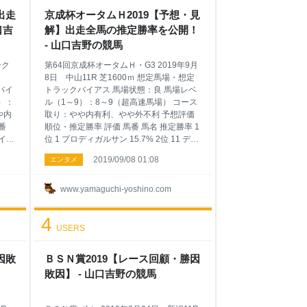
ペラ
出走
京成杯オータムＨ2019【予想・見
口吉
解】出走全馬の推定勝率を公開！
- 山口吉野の競馬
ーク
第64回京成杯オータムＨ・G3 2019年9月
8日 中山11R 芝1600ｍ 想定馬場・想定
バイ
トラックバイアス 馬場状態：良 馬場レベ
）：
ル（1～9）：8～9（超高速馬場） コース
や内
取り：やや内有利、やや外不利 予想評価
番
順位・推定勝率 評価 馬番 馬名 推定勝率 1
ダイヤ
位 1 プロディガルサン 15.7% 2位 11 ディ
% 3
メンシオン 11.9% 3位 4 クリノガウディー
2019/09/08 01:08
エンタメ
 ビ
11.9% 4位 10 トロワゼトワル 10.4% 5位
レリ
9 グルーヴィット 9.0% 6位 7 ロードクエ
 7位
スト 6.8% 7位 2 ジャンダルム 5.2% 8位 5
www.yamaguchi-yoshino.com
ャド
ストーミーシー 5.2% 9位 3 カルヴァリオ
ラ
4.5% 10位 6 ヒーズインラブ 3.9% 11位
4
11位
13 プールヴィル 3.4% 12位 15 ハーレムラ
USERS
ェーラ
イン 3.4% 13位 14 レインボーフラッグ
ョウブ
3.0% 14位 8 フローレスマジック 3.0% 15
因敗
ＢＳＮ賞2019【レース回顧・勝因
位
敗因】 - 山口吉野の競馬