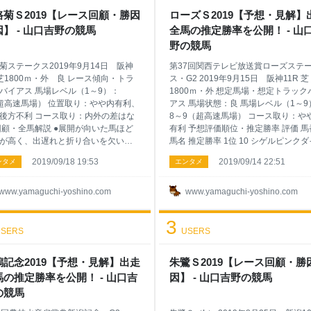
% 6位 3 ケイアイノーテック 6.2% 7位
キングオブドラゴン 5.1% 8位 12 サ
路菊Ｓ2019【レース回顧・勝因
ローズＳ2019【予想・見解】
 タワーオブロンドン 6.2% 8位 4 ドーヴ
ヴィ 2.2% 9位 5 ホウオウエクレール
因】 - 山口吉野の競馬
全馬の推定勝率を公開！ - 山
5.4% 9位 9 セイウンコ
2.2% 10位 4 キッ
野の競馬
菊ステークス2019年9月14日 阪神
第37回関西テレビ放送賞ローズステ
 芝1800ｍ・外 良 レース傾向・トラ
ス・G2 2019年9月15日 阪神11R 芝
バイアス 馬場レベル（1～9）：
1800ｍ・外 想定馬場・想定トラック
超高速馬場） 位置取り：やや内有利、
アス 馬場状態：良 馬場レベル（1～9
後方不利 コース取り：内外の差はな
8～9（超高速馬場） コース取り：や
回顧・全馬解説 ●展開が向いた馬ほど
有利 予想評価順位・推定勝率 評価 馬
が高く、出遅れと折り合いを欠いた
馬名 推定勝率 1位 10 シゲルピンク
に減点（10点満点） 1着 マイラプ
27.4% 2位 4 ダノンファンタジー 20.7
2019/09/18 19:53
2019/09/14 22:51
ンタメ
エンタメ
ィ 牡2 6点 1馬身出遅れ、スロー
位 7 アルティマリガーレ 9.0% 4位 11
スの好位から4角で並びかけて鋭く伸
ーチサンバ 7.8% 5位 12 スイープセ
。折り合いに不安がなさそうなとこ
タス 7.8% 6位 8 ウィクトーリア 7.8%
www.yamaguchi-yoshino.com
www.yamaguchi-yoshino.com
良い。 2着 グランスピード 牡2 8
1 メイショウショウブ 5.9% 8位 6 シ
スローペースのハナでそれなりに踏
ウディーヴァ 5.9% 9位 5 モアナアネ
3
る。 3着 エキサイター 牡2 7点
3.9% 10位 3 ビックピクチャー 2.2% 
SERS
USERS
ーペースの2番手でなだれ込み。 4
2 ベストクィーン 0.7% 12位 9 ラシ
メイショウラツワン 牡2 6点 やや
0.7% 予想・全馬解説 メイショウシ
潟記念2019【予想・見解】出走
朱鷺Ｓ2019【レース回顧・勝
ってスローペースの好位インから外
牝3 小回り向きだが叩いた良化が
馬の推定勝率を公開！ - 山口吉
因】 - 山口吉野の競馬
して伸びきれず。 5着 アイファーベ
ュ 牝2 6点 スローペースの中団で
の競馬
きれず。 回顧点数の詳しい説明・活