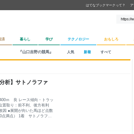
はてなブックマークって？
ア
経済
暮らし
学び
テクノロジー
おもしろ
『山口吉野の競馬』
人気
新着
すべて
因分析】サトノラファ
1400ｍ 良 レース傾向・トラッ
 位置取り：前不利、後方有利
敗因 ●展開が向いた馬ほど点数
0点満点） 1着 サトノラファ
出遅れ。ハイペース後方大外でロス
り、スローペースや距離延長で
。 2着 メイショウテンスイ