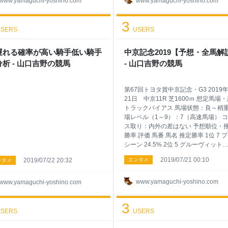
トイガー 5.6% 8位 15 ビルジキール
や広いコースを中心に使われていたが
www.yamaguchi-yoshino.com
www.yamaguchi-yoshino.com
% 9位 14 アッシェンプッテル 5.6% 10
器用さを活かせる小回りの方が良さそ
7 ブラックウォーリア 4.2% 11位 8 ハ
だし、1800ｍも問題なかった。 2着
3
サナンデクン 3.2% 12位 2 アヴァン
ウントゴールド 牡6 8点 押して平
SERS
USERS
.4% 13位 12 ロードリバーサル 2.4%
ースだが後続がついてこない逃げに持
位 5 ワシントンテソーロ 0.7% 15位 1
込み、展開向いて踏ん張る。揉まれ弱
遅れる確率が高い騎手低い騎手
中京記念2019【予想・全馬解
キ
小回り1800ｍは忙しいので内枠はリ
分析 - 山口吉野の競馬
- 山口吉野の競馬
もあったが、逃げることで楽な状況を
み出すことに成功した。 3着 ミライ
ツバサ 牡6 8点 押して後続を離し
第67回トヨタ賞中京記念・G3 2019
独2番手で踏ん張る。休んで
21日 中京11R 芝1600ｍ 想定馬場
トラックバイアス 馬場状態：良～稍重
場レベル（1～9）：7（高速馬場） 
ス取り：内外の差はない 予想順位・
勝率 評価 馬番 馬名 推定勝率 1位 7 
シーン 24.5% 2位 5 グルーヴィット
10.6% 3位 2 エントシャイデン 9.2% 
2019/07/21 00:10
2019/07/22 20:32
エンタメ
ンタメ
15 ミエノサクシード 8.0% 5位 14 
ラル 8.0% 6位 12 レインボーフラッ
7.0% 7位 4 ジャンダルム 4.6% 8位 1
www.yamaguchi-yoshino.com
www.yamaguchi-yoshino.com
ードクエスト 4.6% 9位 13 ヒーズイ
ブ 4.0% 10位 16 キャンベルジュニア
3
4.0% 11位 6 クリノガウディー 3.5% 
SERS
USERS
1 グランドボヌール 3.0% 13位 3 ヴ
2.6% 14位 10 コスモイグナーツ 2.3%