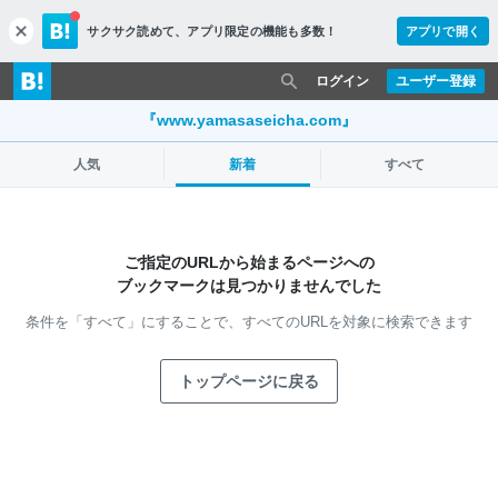
サクサク読めて、
アプリ限定の機能も多数！
アプリで開く
c
l
o
ログイン
ユーザー登録
s
e
『www.yamasaseicha.com』
人気
新着
すべて
ご指定のURLから始まるページへの
ブックマークは見つかりませんでした
条件を「すべて」にすることで、
すべてのURLを対象に検索できます
トップページに戻る