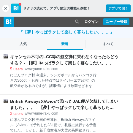
サクサク読めて、
アプリ限定の機能も多数！
アプリで開く
c
l
o
ログイン
ユーザー登録
s
e
『【夢】やっぱラクして楽しく暮らしたい。。。』
人気
新着
すべて
キャンセル不可のLCC等の航空券に乗れなくなったらどう
する？ - 【夢】やっぱラクして楽しく暮らしたい。。。
5
users
www.yume-raku.com
にほんブログ村 今週末、シンガポールからバンコク行
きのScoot （予約した時点ではタイガーエア台湾）の
航空券があるのですが、諸事情により放棄せざるを得
なくなってしまいました。 LCCですのでもちろん返金
不可のチケット。 こういった場合に便利なのが、
British AirwaysのAviosで取ったJAL便が欠航してしまい
Change Your Flight というサイト。
www.changeyourflight.com このサイトで予約情報を入
ました。。。 - 【夢】やっぱラクして楽しく暮らした
力して申請すると、上手くいけば返金（実際は次回予
い。。。
3
users
www.yume-raku.com
約時に使えるバウチャー）してくれるというサイトな
にほんブログ村 先日の三連休、British Airwaysのマイ
のです！ まず、航空会社を選択し、予約番号と氏名を
ル（Avios）で予約したJAL便で、札幌に旅行する予定
入力。 すると予約情報が出てきます。チェックボック
でした。 しかし、新千歳空港が大雪の為閉鎖され、結