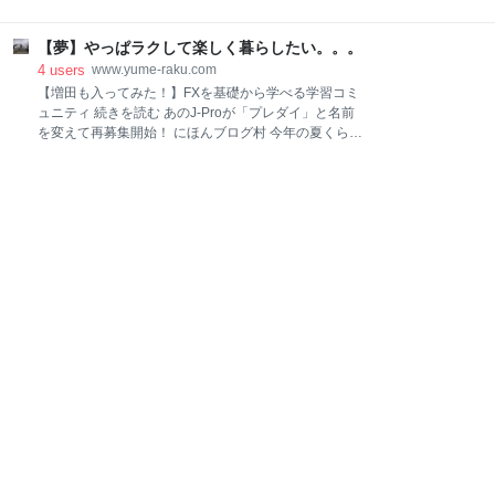
スを選択すると、 こんな感じで、オプションを選択で
局乗る予定のJAL便は欠航に。その後の便についても
きるようになります。 少額の返金だと確率が高い、高
軒並み結構、さらに翌日以降の便も数日先まで満席
額の返金だと確率が低い、というわけですねー。 今回
【夢】やっぱラクして楽しく暮らしたい。。。
と、もうどうしようも無くなってしまい、結局旅行を
は、そもそもチケット代自体が安い（80SGD程度）だ
取りやめてしまいました。 にほんブログ村 まず、前提
4
users
www.yume-raku.com
ったので、ダメでもいいや
としてブリティッシュエアウェイズのマイルはJALの
【増田も入ってみた！】FXを基礎から学べる学習コミ
特典航空券に交換可能なのですが、予約の方法等の詳
ュニティ 続きを読む あのJ-Proが「プレダイ」と名前
細については、以前書いたこちらの記事をご参照くだ
を変えて再募集開始！ にほんブログ村 今年の夏くらい
さい。 www.yume-raku.com 今回なのですが、往路と
に皆さんにもご紹介したのですが、 J-Proというコミ
復路を別々に予約していました。（これが後々、ちょ
ュニティがあります。 この12月から、名称を「プレダ
っと問題に） 往路） 13,500Avios (4,500Avios * 3人
イ」に改め、再度募集開始になりました！ ※このコミ
分） 12/23（祝） 羽田／新千歳 復路）13,500Avios
ュニティは基本紹介でしか入れず、通年募集はしてい
(4,500Avios *
ません。 なので、この機会を逃すと次に入れるのはも
っと先になっちゃいます。 このコミュニティ、マーケ
ティング系のコミュニティなんですが、 とにかく凄い
です。 何が凄いか。 ・規模 スタートして数年なのに
既に3,000人規模！とにかく勢いがあるコミュニティ
です。 ・コスパ もう値段かいちゃいますけど、年間
12万です。 これはあり得ない価格ですね。いや、ほん
とに。私も他のマーケティング系のコミュニティに 入
ってますが、高いところだと100