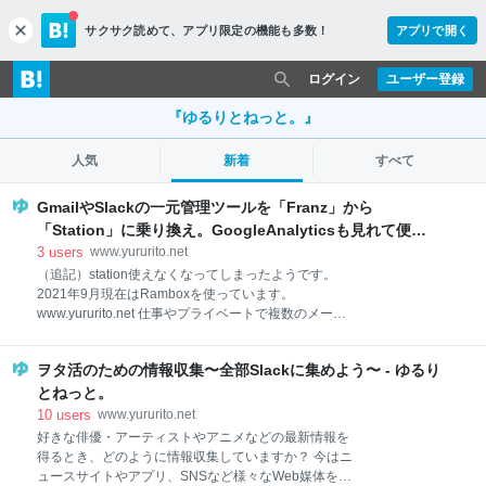
サクサク読めて、
アプリ限定の機能も多数！
アプリで開く
c
l
o
ログイン
ユーザー登録
s
e
『ゆるりとねっと。』
人気
新着
すべて
GmailやSlackの一元管理ツールを「Franz」から
「Station」に乗り換え。GoogleAnalyticsも見れて便
利！ - ゆるりとねっと。
3
users
www.yururito.net
（追記）station使えなくなってしまったようです。
2021年9月現在はRamboxを使っています。
www.yururito.net 仕事やプライベートで複数のメール
やチャットを使っていると、連絡が来ていないか1つ1
つチェックして回るのは面倒ですよね。 そんなとき、
ヲタ活のための情報収集〜全部Slackに集めよう〜 - ゆるり
複数のWebサービスを一元管理できるツールを使うと
とても便利です。ブラウザのタブ切り替えの如く、ス
とねっと。
ムーズに未読チェックができます。 私は長らく
10
users
www.yururito.net
「Franz」を使っていましたが、最近「Station」とい
好きな俳優・アーティストやアニメなどの最新情報を
う同様のツールに乗り換えました。今回はこれらのツ
得るとき、どのように情報収集していますか？ 今はニ
ールについて紹介します。 複数Webサービスの一元管
ュースサイトやアプリ、SNSなど様々なWeb媒体を通