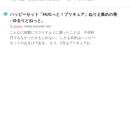
さん：保活問題についての取り組み紹介 発表枠(6)：
しきりに首を振るうちに後頭部が剥げた。 やがて、寝
shikicheeさん：- 技術的夫妻プレゼンツ - 夫婦が対等
返りに成功した。 そしてズリバイ、ハイハイ、つかま
に家
ハッピーセット「HUGっと！プリキュア」ぬりえ集めの巻
り立ち。 やっとのことで歩き出すと嬉しそうだった。
* 今やもう、自分で着替え、自分で食べ、 自分の要求
- ゆるりとねっと。
を言葉で伝えることもでき、 大人の「ちょっと待っ
3
users
www.yururito.net
て」が通じるようになった*1。 髪型や服装もこだわり
こんなに頻繁にマクドナルドに通ったことは、子供時
を持ち、 プリキュアごっこや人形のお世話に興じてい
代でもなかったかもしれない。 しかも目的はハッピー
る。 気がつけば娘が自分で考え色々やるようになり、
セットのおまけである。 そう、2月はプリキュアおま
親側の負担になる箇所が乳児期のそれとかなり変わっ
けの季節なのだ。 プリキュアシリーズとハッピーセッ
てきた。 いくつかの面では楽になった反面、自分でで
ト 歴史 プリキュアシリーズがハッピーセットのおまけ
きるようになったからこそ生まれる新たな苦労が生ま
に登場し始めたのは2006年のS☆S*1かららしい*2。
れる。子供の成長と共に親側の負担や課題は次々と移
その後のシリーズでは年2回の登場（1〜2月頃データ
り変わっていく。 そんな状況についていくので精一杯
カードダス、9〜10月頃おもちゃ）が多かったが、昨
年からは年1回のでるとるぬりえになった*3。 2月から
の新シリーズ「HUGっと！プリキュア」もでるとるぬ
りえだった。 開催期間 開始日は告知されているが、終
了日については次回のラインナップが発表されるまで
は明示されていない。今回は2018/2/2-2018/2/15であ
り、過去の例からも2週間サイクルが恒例らしい。 と
にかく、開催期間はそう長くないので集められるとき
に集めるのがベストである