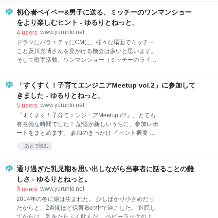
Slackとは 実際に友人から寄せられた質問 何が便利な
勢い増す なぜか変顔ブーム 仕事面 嵐の前の静けさ 役
の？ LINEとどう違うの？ なんか難しそう… 我が家で
初心者ベイベー&男子に送る、ミッチーのワンマンショー
職を手放す決意 趣味・その他 ミッチーのプレイリスト
の使い方 チャット的用途
作りにハマる ブログカテゴリ整理 ライフログ 今月の
をより楽しむヒント - ゆるりとねっと。
上位PV記事ベスト3*1 第3位 初心者ベイベー&男子に
4
users
www.yururito.net
送る、ミッチーのワンマンショーをより楽しむヒント
ドラマにバラエティにCMに、様々な場面でミッチー
第2位 ハグプリ14話時点の謎と考察①：4人目は誰
こと及川光博さんを見かける機会は多いと思います。
か？ 第1位 ヒーローライブスペシャル2018初日レ
そして歌手活動、ワンマンショー（ミッチーのライブ
ポ：初めての握手会と撮影会！ 今月のトップツイート
ツアーのこと）に興味を持ち、ツアーに初参加される
総括 トピックス 育児面（3歳5ヶ月） 初の大阪旅行
方もいらっしゃると思います。 偶然にも、2018年は
（USJ） 直前まで行くつもりなかったのですが、半ば
「すくすく！子育てエンジニアMeetup vol.2」に参加して
私の周りで3名の初心者ベイベー&男子(初めてミッチ
勢いでGWの大阪旅行が決定。それならばと、私と娘
ーのライブに参加する人のこと)が誕生し、ともにツア
きました - ゆるりとねっと。
が好きなセーラームーン
ー参加することになりました。これまでずっと単独か
5
users
www.yururito.net
母との参加だったので、こうして新規ファンが増えて
「すくすく！子育てエンジニアMeetup #2」、とても
いくのは嬉しい限りです。(そして、3名とも2019年の
有意義な時間でした！ 記憶が新しいうちに、参加レポ
ツアーに参戦表明しています！) というわけで、初心
ートをまとめます。 参加のきっかけ イベント概要 通
者ベイベー&男子に送る「ワンマンショーをより楽し
常より早い時間設定 ノンアルコール、食事なし 参加者
あとで読む
むためのヒント」をまとめてみます。 ジャニーズや他
の男女比 発表内容 挨拶＆スポンサーセッション リク
のアーティストのライブと異なる文化があったりする
ルートマーケティングパートナーズ(RMP)紹介 発表枠
ので、この記事が予習の一助となれば幸いです。 初心
(1)：tebasakiさん：育児 × 在宅勤務のTips 発表枠
通り過ぎた乳児期を思い出しながら当事者に話ることの難
者ベイベーではないけれど、ミッチーのライブは少し
(2)：tamadonさん：子育てエンジニアを支える技術 発
しさ - ゆるりとねっと。
気になって
表枠(3)：tknzkさん：子育てをはじめて2.5年の振り返
3
users
www.yururito.net
り ～テクノロジーと創意工夫で家庭と子育てをハック
2014年の冬に娘は生まれた。 少しばかり小さめだっ
したい～ 発表枠(4)：kohei_tabataさん：動線改善で家
たからと、2週間ほど保育器の中で過ごした。 退院し
庭内のストレスを軽減した話 発表枠(5)：Hikoharu06
てからは、乳をたらふく飲んだ。 ベビーラックの上で