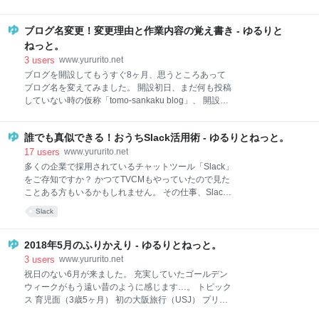
理ツール 何が便利か Webブラウザをすっきりできる
してたくさんの情報が溢れています。 ただ、日々の生
同一サービスでも複数アカウントを登録できる 未読の
活が忙しいのでずっとそこに貼り付いているわけにも
あるサービスがパッと見でわかる Franz Station Franz
ブログ名変更！変更理由と作業内容の覚え書き - ゆるりと
いかず、 推しの活動が活発すぎて追いきれず、興味あ
からStationに乗り換えてよかったこと より多くのサ
る情報を取りこぼす 推しの活動が静かすぎて、久々に
ねっと。
出た情報を見逃してしまう といった悲しい事態も引き
3
users
www.yururito.net
起こしがちです。。 そこで今回は、私が普段愛用して
ブログを開設してもうすぐ8ヶ月、思うところあって
いるSlackを使った情報収集方法を紹介します。 Slack
ブログ名を変えてみました。 開設初日、まだ何も投稿
Slack Technologies, Inc.無料posted withアプリーチ ち
していない時の仮称「tomo-sankaku blog」、 開設後
なみに私は2次元・3次元合わせて6つの推しを追って
から7ヶ月半に渡り親しんできた「ママはゆるキャ
いる、アニヲタ兼ジャニヲタ兼ベイベーです（忙しい
リ！」、 そして今回の「ゆるりとねっと。」 … とい
w）。 森田剛（V6） 及川光博（アーティスト、俳優）
誰でも真似できる！おうちSlack活用術 - ゆるりとねっと。
うわけで厳密には2度目の変更になります。 これでド
美少女戦士セーラームーンシリーズ 少女革命ウテナ
メイン名とも一致するようになりました。 今回はブロ
17
users
www.yururito.net
グ名を変えた理由と、変えるときにやったことをメモ
多くの企業で採用されているチャットツール「Slack」
しておきます。 ブログ名変更の理由 ブログ名に縛られ
をご存知ですか？ かつてTVCMもやっていたので見た
ない記事作りがしたかった 自分が「ゆるキャリ」なの
ことある方もいるかもしれません。 その仕事、Slack
かわからなくなった 変更に伴いやったこと 準備作業
で。 私の会社でも2016年から導入されており、今や
Slack
新しいブログ名決め タイトル画像作成 変更箇所の確認
Slackなしでは生きられないカラダになっています（大
変更作業 サーチコンソール はてなブックマークの表示
袈裟w）。そして我が家では仕事用だけでなく、家族
名変更 GoogleAnalytics、各種ASPのサイト名変更 変
用としてもSlackを使っています。 Slack Slack
2018年5月のふりかえり - ゆるりとねっと。
えてみて ブログ名変更の理由 ブログ名に縛られない記
Technologies, Inc.無料posted withアプリーチ 仕事に
3
users
www.yururito.net
事作りがし
おけるSlackの活用方法はググるとたくさん出てくるの
祝日のない6月が来ました。 充実していたゴールデン
で割愛して、今回はプライベート利用として家族(ある
ウィークがもう遠い昔のように感じます…。 トピック
いは個人)で使えるSlack活用方法を紹介したいと思い
ス 育児面（3歳5ヶ月） 初の大阪旅行（USJ） プリキ
ます。全てプログラミング不要です。*1 そもそも
ュアと初握手 仮面レイトー瞬 「娘ちゃんがやる！」の