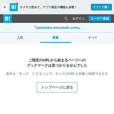
サクサク読めて、
アプリ限定の機能も多数！
アプリで開く
c
l
o
ログイン
ユーザー登録
s
e
『yamanba-mountain.com』
人気
新着
すべて
ご指定のURLから始まるページへの
ブックマークは見つかりませんでした
条件を「すべて」にすることで、
すべてのURLを対象に検索できます
トップページに戻る