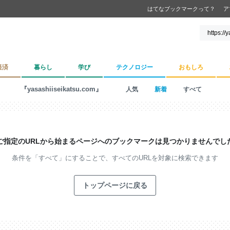
はてなブックマークって？
ア
経済
暮らし
学び
テクノロジー
おもしろ
『yasashiiseikatsu.com』
人気
新着
すべて
ご指定のURLから始まるページへの
ブックマークは見つかりませんでし
条件を「すべて」にすることで、
すべてのURLを対象に検索できます
トップページに戻る