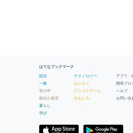
はてなブックマーク
総合
テクノロジー
アプリ・
一般
エンタメ
開発ブロ
世の中
アニメとゲーム
ヘルプ
政治と経済
おもしろ
お問い合
暮らし
学び