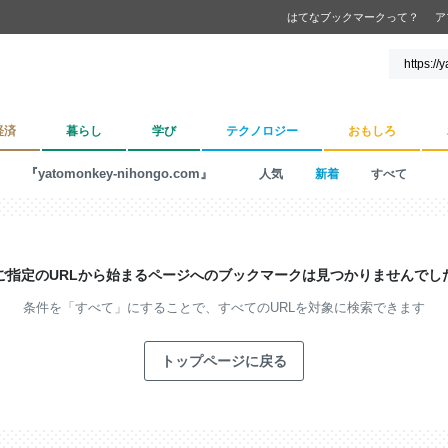
はてなブックマークって？
ア
経済
暮らし
学び
テクノロジー
おもしろ
『yatomonkey-nihongo.com』
人気
新着
すべて
ご指定のURLから始まるページへの
ブックマークは見つかりませんでし
条件を「すべて」にすることで、
すべてのURLを対象に検索できます
トップページに戻る