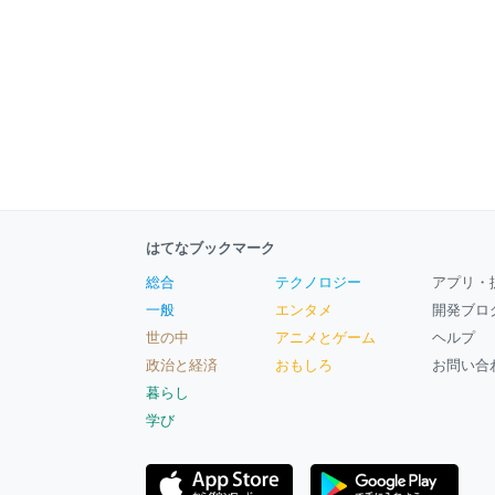
はてなブックマーク
総合
テクノロジー
アプリ・
一般
エンタメ
開発ブロ
世の中
アニメとゲーム
ヘルプ
政治と経済
おもしろ
お問い合
暮らし
学び