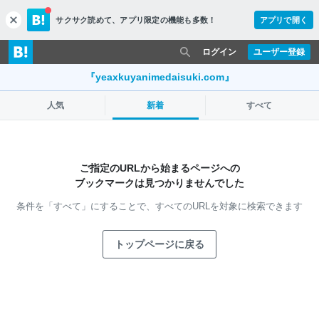
サクサク読めて、
アプリ限定の機能も多数！
アプリで開く
c
l
o
ログイン
ユーザー登録
s
e
『yeaxkuyanimedaisuki.com』
人気
新着
すべて
ご指定のURLから始まるページへの
ブックマークは見つかりませんでした
条件を「すべて」にすることで、
すべてのURLを対象に検索できます
トップページに戻る