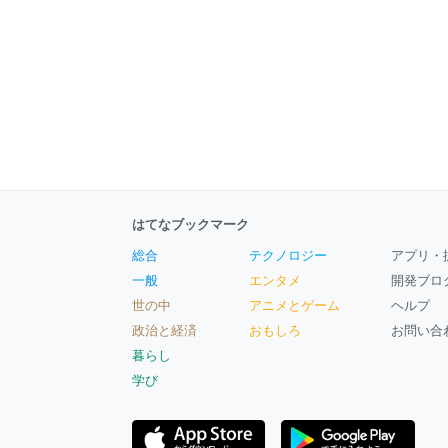
はてなブックマーク
総合
テクノロジー
アプリ・
一般
エンタメ
開発ブロ
世の中
アニメとゲーム
ヘルプ
政治と経済
おもしろ
お問い合
暮らし
学び