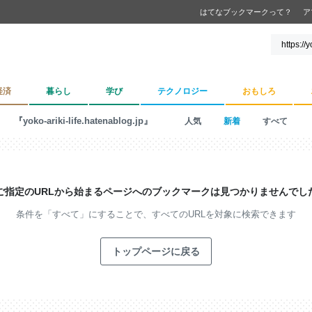
はてなブックマークって？
ア
経済
暮らし
学び
テクノロジー
おもしろ
『yoko-ariki-life.hatenablog.jp』
人気
新着
すべて
ご指定のURLから始まるページへの
ブックマークは見つかりませんでし
条件を「すべて」にすることで、
すべてのURLを対象に検索できます
トップページに戻る