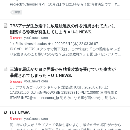
氏主導でEVシフトを進めている。今後5年間でEV12車種を発売
Project@ChooselifePj 10月2日 本日21時から！出演者決定です #日
本学術会議への人事介入に抗議する [出演] 津田大介 (司会) / 松宮孝明 (立
大学
命館大学・刑事法学) / 岡野八代 (同志社大学・フェミニズム理論) / 石川
健治 (東京大学・憲法学) / 高山佳奈子 (京都大学・刑事法学)
Hino@Hino86899387 実際、津田大介氏司会のyoutubeで、高山佳奈子
TBSアナが生放送中に放送法違反の件を指摘されて大いに
教授が「自分が松宮教授を推薦した」と公言していました。 この二人は
困惑する珍事が発生してしまう » U-1 NEWS.
過去３度共同研究をして科研費を取得してます。（3度が多いかは微妙
3
users
you1news.com
だが近い立場なのかも） https://ja.wikipedia.org/w
1：Felis silvestris catus ★：2020/08/12(水) 22:03:36.87
ID:CAP_USER9 スタジオで橋下氏は、この報道に「この番組もやっぱ
り安倍さんのこと嫌いなのかな？反安倍政権？」と国山ハセンアナウン
サーに尋ねた。 国山アナは「いえいえいそんなことないです」と返す
と、橋下氏は「いや、だって、さっき小池さんの方が帰省自粛で安倍さ
三浦春馬氏がサヨク界隈から粘着攻撃を受けていた事実が
んの方が自粛しないみたいな自粛を求めない。違いますよ、あれひとつ
前に文言が必要で、安倍さんは、一律自粛を求めないって言っているわ
暴露されてしまった » U-1 NEWS.
けだから。だから小池さんの自粛と一律自粛を求めないというのは全然
5
users
you1news.com
対立していない」と示した。 その上で「安倍さんは国全体としての一律
1：アフリカゴールデンキャット(愛媛県) [US]：2020/07/18(土)
の自粛はやらない、と。それを地方、地方で考えてくださいということ
17:30:31.50 ID:JmSvPG0W0 BE:135853815-PLT(13000) 三浦春馬 &
だから全然矛盾しないんだけど」とし、「いかにも、ああやって対立構
STAFF INFO@miuraharuma_jp 明るみになる事が清いのか、明るみにな
造にするのね」と疑問を投げかけた。 htt
らない事が清いのか…どの業界、職種でも、叩くだけ叩き、本人達の気
力を奪っていく。皆んなが間違いを犯さない訳じゃないと思う。 国力を
U-1 NEWS.
高めるために、少しだけ戒める為に憤りだけじゃなく、立ち直る言葉を
国民全員で紡ぎ出せないのか… ↓ https://i.imgur.com/d5mVX9K.jpg
5
users
you1news.com
https://i.imgur.com/lbQpmJV.jpg https://i.imgur.com/Rq5g8XV.jpg
同い年の友人が「ラブブって気持ち悪いよな、最近の子の感性がわから
https://i.imgur.com/607dmwL.jpg https://i.imgur.co