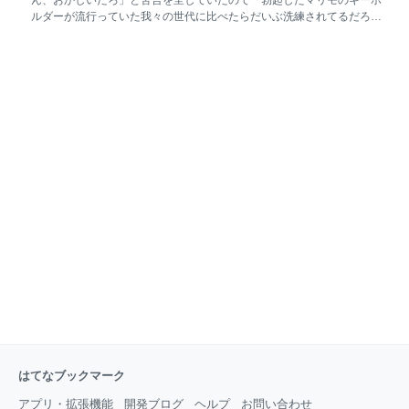
ん、おかしいだろ」と苦言を呈していたので「勃起したマリモのキーホ
ルダーが流行っていた我々の世代に比べたらだいぶ洗練されてるだろ」
と言ったらたしかにということになった。あの頃の日本はかなりおかし
かった。 — キマってるときのノート (@lad_tripnote) September 16,
2025 ・親会社の株価暴落後の記事です なぜ中国発「ラブブ」は世界を
席巻したのか? 2000万円以上の高値も…ポップマートの巧みな4つの戦
略 このラブブを制作・運営しているのが、中国の玩具メーカー「ポップ
マートインターナショナルグループ」です。同社が先月8月20日に発表
した決算によると、上半期の売上高は138億8000万円（約2850億円）
で、これは前年同期比204.4％増です。純利益は47億1000万円（約970
億円）で、こちらも同様に3
はてなブックマーク
アプリ・拡張機能
開発ブログ
ヘルプ
お問い合わせ