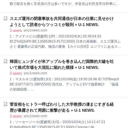
て透析指示を出さなかった。 — EARLの医学ツイート
動で疑念を抱く非党員の方は多いですが、伊是名は社民党常任幹事にな
(@EARL_med_tw) February 12, 2024 ただ、普通は初
ってからまだ2ヶ月です。一党員として、適正を判断するにはもう少し
期対応医以外もスタッフが紹介状に目を通します
期間が必要と考えます。 おそらく今回の件は当人の「活動家」としての
スエズ運河の閉塞事故を共同通信が日本の仕業に見せかけ
面が強く出たものと推察します。今しばらくお見守りくだされば幸いで
す。#社民党 — 社民党江戸川総支部 (@sdp_edogawa) April 9, 2021 社
ようとして読者からツッコミが殺到 » U-1 NEWS.
民党江戸川総支部 @sdp_edogawa 14時間 まだ2ヶ月です。 一党員
3
users
you1news.com
として、適正を判断するにはもう少し期間が必要と考えます。 おそらく
1：アメナメビル(愛媛県) [JP]：2021/03/24(水) 20:39:04.53
今回の件は当人の「活動家」としての面が強く出たものと推察します。
ID:ZYulQ3xP0 BE:135853815-PLT(13000) 日本の座礁船、スエズ運河ふ
今しばらくお見守りくだされば幸いです。 伊是名に心強い応援団が・・
さぐ 愛媛県の正栄汽船、物流の要衝 【カイロ共同】エジプトにあるスエ
https
ズ運河の当局者は24日、コンテナ船が23日に座礁して運河をふさぎ、他
の多くの船が通過できなくなっていると明らかにした。愛媛県の正栄汽
韓国ヒュンダイが米アップルを巻き込んだ国際的大嘘を吐
船は24日、コンテナ船を所有していると認めた。スエズ運河は地中海と
紅海を結ぶ物流の要衝で、懸念が広がっている。 当局者によると、座礁
いて株式市場を大混乱に陥れた模様 » U-1 NEWS.
したのは中国からオランダ・ロッテルダムに向けて貨物を運んでいた
3
users
you1news.com
「エバーギブン」（全長400m、幅59m）。タグボートを使った復旧作
1：マヌルネコ(愛知県) [ﾇｺ]：2021/01/08(金) 19:50:26.96 ID:7OTfbvqc0
業には2日以上かかる見込み。 原因について、当局者は砂嵐で視界不良
BE:318771671-2BP(5500) 現代自、アップルとEVで協業検討 「協議
に陥っていたとの見方を示した。運航会社は乗員は全員無事だとしてい
の初期段階」
る。 https:
https://www.nikkei.com/article/DGXZQOGM082B80Y1A100C2000000
【ソウル=細川幸太郎】韓国現代自動車は8日、電気自動車（EV）分野で
菅首相をヒトラー呼ばわりした大学教授の凄まじすぎる経
米アップルと協業を検討しているとのコメントを発表した。 現代自のコ
メントを受けて、8日の韓国株式市場で同社株は前日終値比で一時24%
歴が暴露されて周囲に衝撃が走る » U-1 NEWS.
上昇。グループ会社の起亜自動車も14%、部品メーカーの現代モービス
3
users
you1news.com
も30%近く高騰する場面もあった。 現代自は販売台数で世界5位の自動
1：ソーセージータ(愛媛県) [US]：2020/10/24(土) 14:11:47.21
車メーカー。2020年10月に会長に就任した鄭義宣（チョン・ウィソン）
ID:8g0uB0ic0 BE:135853815-PLT(13000) Choose Life