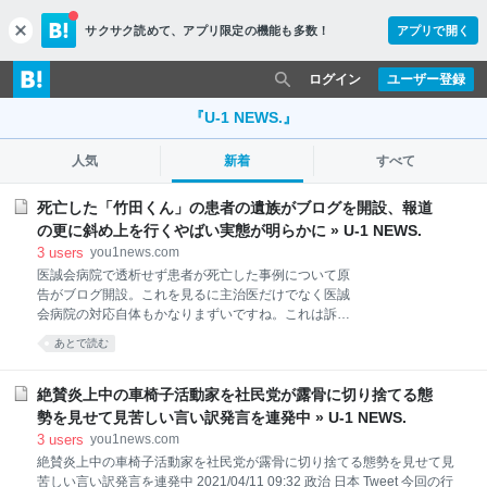
サクサク読めて、
アプリ限定の機能も多数！
アプリで開く
c
l
o
ログイン
ユーザー登録
s
e
『U-1 NEWS.』
人気
新着
すべて
死亡した「竹田くん」の患者の遺族がブログを開設、報道
の更に斜め上を行くやばい実態が明らかに » U-1 NEWS.
3
users
you1news.com
医誠会病院で透析せず患者が死亡した事例について原
告がブログ開設。これを見るに主治医だけでなく医誠
会病院の対応自体もかなりまずいですね。これは訴え
られて当たり前でしょう。https://t.co/di9kkHH501
あとで読む
pic.twitter.com/GnDtcJd5sq — EARLの医学ツイート
(@EARL_med_tw) February 12, 2024 ちなみに、患者
は確かに90歳と高齢ですが、コロナに関しては検査で
絶賛炎上中の車椅子活動家を社民党が露骨に切り捨てる態
陽性ってだけで無症状。透析クリニックでは（おそら
勢を見せて見苦しい言い訳発言を連発中 » U-1 NEWS.
くスペース的に動線分けが難しいため）陽性者の透析
3
users
you1news.com
ができず、医誠会に搬送されています。そして某脳外
絶賛炎上中の車椅子活動家を社民党が露骨に切り捨てる態勢を見せて見
科医が初期対応した際に透析患者であることを見逃し
苦しい言い訳発言を連発中 2021/04/11 09:32 政治 日本 Tweet 今回の行