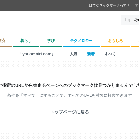
はてなブックマークって？
ア
経済
暮らし
学び
テクノロジー
おもしろ
『youomairi.com』
人気
新着
すべて
ご指定のURLから始まるページへの
ブックマークは見つかりませんでし
条件を「すべて」にすることで、
すべてのURLを対象に検索できます
トップページに戻る