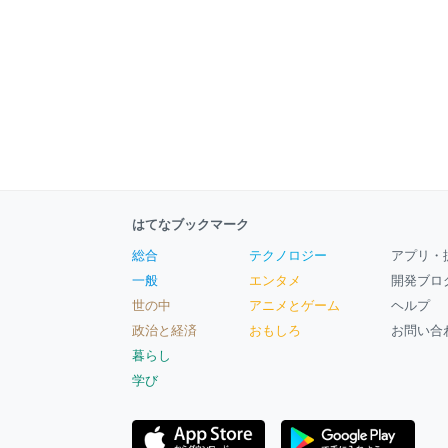
はてなブックマーク
総合
テクノロジー
アプリ・
一般
エンタメ
開発ブロ
世の中
アニメとゲーム
ヘルプ
政治と経済
おもしろ
お問い合
暮らし
学び