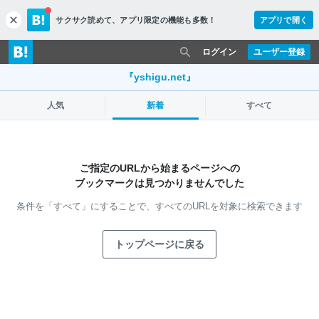
サクサク読めて、
アプリ限定の機能も多数！
アプリで開く
c
l
o
ログイン
ユーザー登録
s
e
『yshigu.net』
人気
新着
すべて
ご指定のURLから始まるページへの
ブックマークは見つかりませんでした
条件を「すべて」にすることで、
すべてのURLを対象に検索できます
トップページに戻る