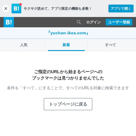
サクサク読めて、
アプリ限定の機能も多数！
アプリで開く
c
l
o
ログイン
ユーザー登録
s
e
『yuchan-ikea.com』
人気
新着
すべて
ご指定のURLから始まるページへの
ブックマークは見つかりませんでした
条件を「すべて」にすることで、
すべてのURLを対象に検索できます
トップページに戻る