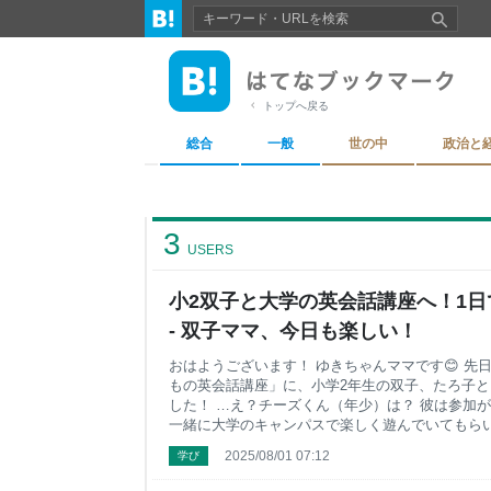
トップへ戻る
総合
一般
世の中
政治と
3
USERS
小2双子と大学の英会話講座へ！1
- 双子ママ、今日も楽しい！
おはようございます！ ゆきちゃんママです😊 先
もの英会話講座」に、小学2年生の双子、たろ子
した！ …え？チーズくん（年少）は？ 彼は参加
一緒に大学のキャンパスで楽しく遊んでいてもらい
は小学生以上が対象で、ちょうどいい機会だった
2025/08/01 07:12
学び
た。 実はうちの双子、帰国子女なんです。といっ
メリカに半年暮らした程度。 当時は1歳だったの