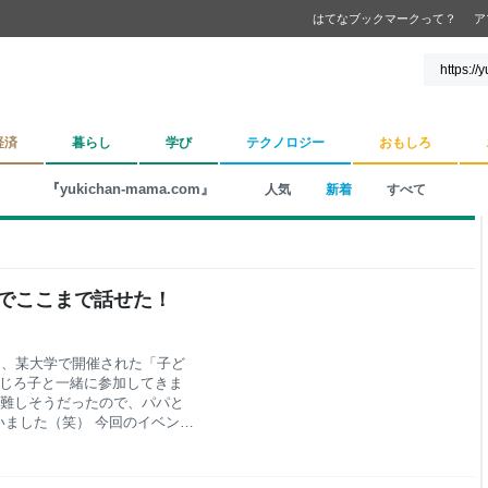
はてなブックマークって？
ア
経済
暮らし
学び
テクノロジー
おもしろ
『yukichan-mama.com』
人気
新着
すべて
日でここまで話せた！
日、某大学で開催された「子ど
とじろ子と一緒に参加してきま
が難しそうだったので、パパと
ました（笑） 今回のイベント
こともあり、参加を決めまし
ても、パパの留学に便乗してア
で、英語はほとんど忘れている