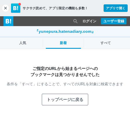
サクサク読めて、
アプリ限定の機能も多数！
アプリで開く
c
l
o
ログイン
ユーザー登録
s
e
『yunepura.hatenadiary.com』
人気
新着
すべて
ご指定のURLから始まるページへの
ブックマークは見つかりませんでした
条件を「すべて」にすることで、
すべてのURLを対象に検索できます
トップページに戻る