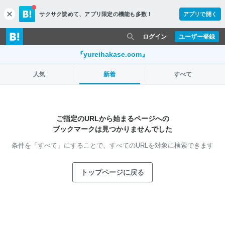
サクサク読めて、
アプリ限定の機能も多数！
アプリで開く
c
l
o
ログイン
ユーザー登録
s
e
『yureihakase.com』
人気
新着
すべて
ご指定のURLから始まるページへの
ブックマークは見つかりませんでした
条件を「すべて」にすることで、
すべてのURLを対象に検索できます
トップページに戻る