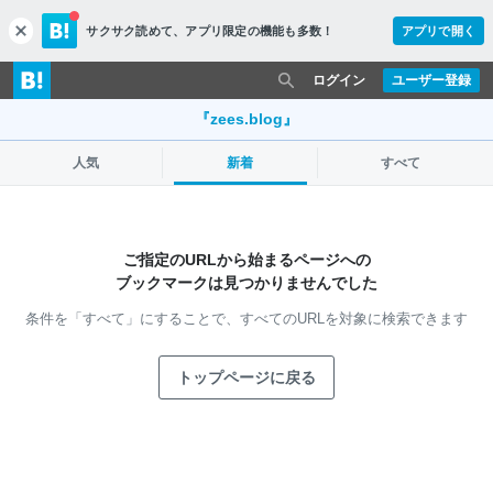
サクサク読めて、
アプリ限定の機能も多数！
アプリで開く
c
l
o
ログイン
ユーザー登録
s
e
『zees.blog』
人気
新着
すべて
ご指定のURLから始まるページへの
ブックマークは見つかりませんでした
条件を「すべて」にすることで、
すべてのURLを対象に検索できます
トップページに戻る