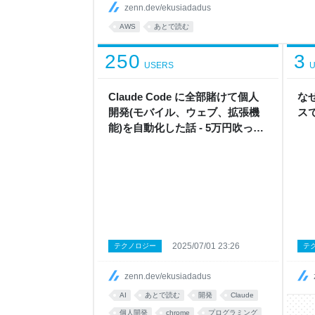
検討しましたが： AWS Transcribe: 8時間で約$11.
zenn.dev/ekusiadadus
AWS
あとで読む
250
3
USERS
U
Claude Code に全部賭けて個人
なぜ
開発(モバイル、ウェブ、拡張機
ス
能)を自動化した話 - 5万円吹っ飛
んだ実録
2025/07/01 23:26
テクノロジー
テ
zenn.dev/ekusiadadus
AI
あとで読む
開発
Claude
個人開発
chrome
プログラミング