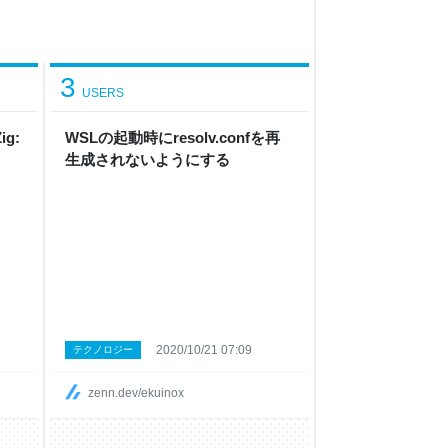
3
USERS
ig:
WSLの起動時にresolv.confを再
生成されないようにする
2020/10/21 07:09
テクノロジー
zenn.dev/ekuinox