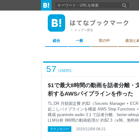
トップへ戻る
総合
一般
世の中
政治と
57
USERS
$1で最大8時間の動画を話者分離・
析するAWSパイプラインを作った
TL;DR 月額固定費 約$2（Secrets Manager 
起こしパイプラインを構築 AWS Step Functions
構成 pyannote.audio 3.1 で話者分離、faster-whi
LLM分析 8時間の動画処理が 約$2.3（x86、無
Transcribe比で約5倍コスト効率） States.DataL
2025/12/09 08:21
テクノロジー
解決策を詳解 リポジトリ: https://github.com/ekusia
ユーザーインタビューの録画を分析する機会が増