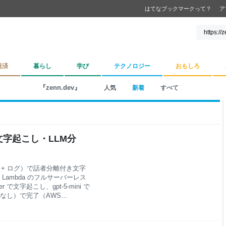
はてなブックマークって？
ア
経済
暮らし
学び
テクノロジー
おもしろ
『zenn.dev』
人気
新着
すべて
文字起こし・LLM分
+ ECR + ログ）で話者分離付き文字
 + Lambda のフルサーバーレス
sper で文字起こし、gpt-5-mini で
料枠なし）で完了（AWS
imitExceeded などの落とし穴と
dadus/ek-transcript はじめに
えてきました。既存サービスを