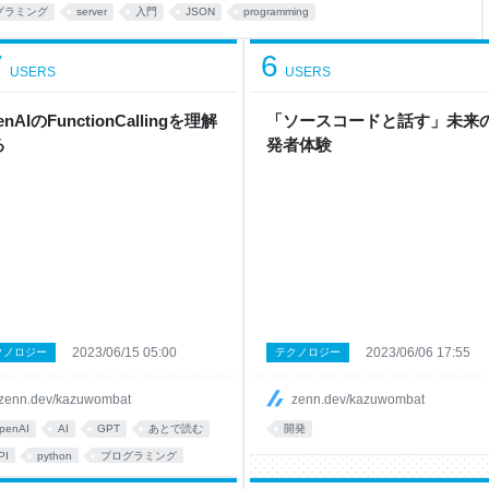
かなく、結局はテキストを返答
グラミング
server
入門
JSON
programming
アプ
7
6
USERS
USERS
enAIのFunctionCallingを理解
「ソースコードと話す」未来
る
発者体験
2023/06/15 05:00
2023/06/06 17:55
クノロジー
テクノロジー
zenn.dev/kazuwombat
zenn.dev/kazuwombat
penAI
AI
GPT
あとで読む
開発
PI
python
プログラミング
rogramming