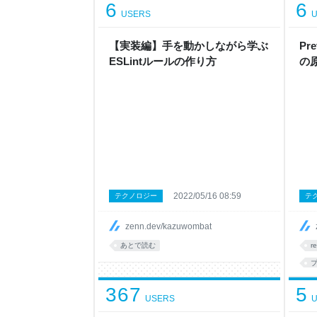
6
6
USERS
U
【実装編】手を動かしながら学ぶ
Pr
ESLintルールの作り方
の
2022/05/16 08:59
テクノロジー
テ
zenn.dev/kazuwombat
あとで読む
r
*
367
5
USERS
U