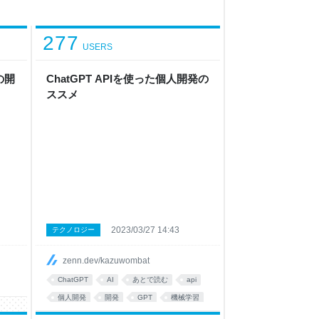
277
USERS
の開
ChatGPT APIを使った個人開発の
ススメ
2023/03/27 14:43
テクノロジー
zenn.dev/kazuwombat
ChatGPT
AI
あとで読む
api
個人開発
開発
GPT
機械学習
JavaScript