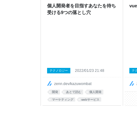
個人開発者を目指すあなたを待ち
vu
受ける9つの落とし穴
2022/01/23 21:48
テクノロジー
テ
zenn.dev/kazuwombat
開発
あとで読む
個人開発
マーケティング
webサービス
サービス
アイデア
development
考え方