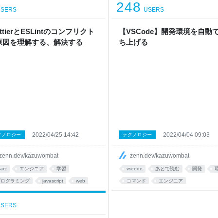
248
SERS
USERS
ettierとESLintのコンフリクト
【VSCode】開発環境を自動
原因を理解する、解決する
ち上げる
2022/04/25 14:42
2022/04/04 09:03
クノロジー
テクノロジー
zenn.dev/kazuwombat
zenn.dev/kazuwombat
eact
エンジニア
学習
vscode
あとで読む
開発
プログラミング
javascript
web
コマンド
エンジニア
あとで読む
あとで読む
Visual Studio Code
SERS