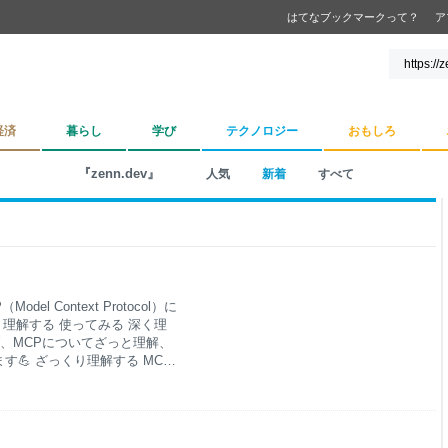
はてなブックマークって？
ア
経済
暮らし
学び
テクノロジー
おもしろ
『zenn.dev』
人気
新着
すべて
 Context Protocol）に
理解する 使ってみる 深く理
ば、MCPについてざっと理解、
💪 ざっくり理解する MCP
スを連携するための統一された
ChatGPTやClaude、
指します。(⚠️ GPT-4oや
てください。) 初期のLLMアプリは、