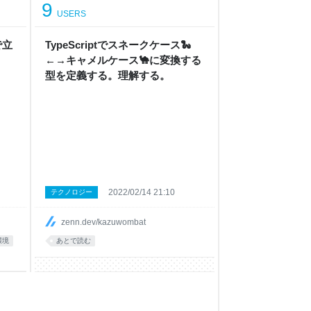
9
USERS
で立
TypeScriptでスネークケース🐍
←→キャメルケース🐪に変換する
型を定義する。理解する。
2022/02/14 21:10
テクノロジー
zenn.dev/kazuwombat
環境
あとで読む