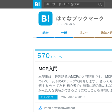
トップへ戻る
総合
一般
世の中
政治と
570
USERS
MCP入門
本記事は、最近話題のMCPの入門記事です。 MCP（Model
ついて、以下の4ステップで紹介します。 ざっくり
解する 作ってみる 初心者でも順番に読み進めれ
かんたんな実装ができるようになることを目指します
とは、ざっくり言うと、LLMアプリと外部サービ
2025/04/14 20:33
テクノロジー
インターフェース(プロトコル)です。 LLMアプリとは、
Cursorなど、LLMを使用するためアプリケーションを
claude-3-5-sonnetなどのLLM自体とは区別し
zenn.dev/kazuwombat