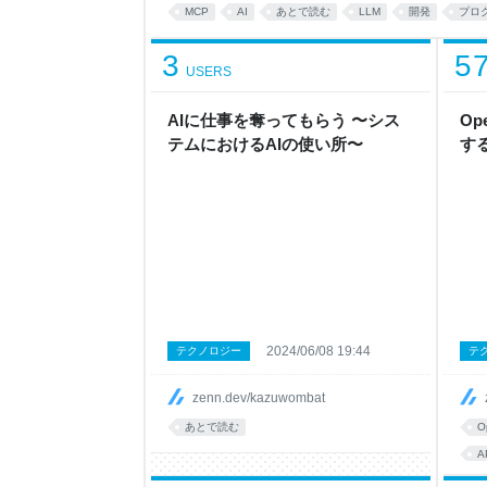
どこまでいってもすごく賢いチャットツールでし
MCP
AI
あとで読む
LLM
開発
プロ
することしかできませんでした。 そのため、LLM
3
5
USERS
AIに仕事を奪ってもらう 〜シス
Op
テムにおけるAIの使い所〜
す
2024/06/08 19:44
テクノロジー
テ
zenn.dev/kazuwombat
あとで読む
O
A
p