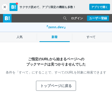
サクサク読めて、
アプリ限定の機能も多数！
アプリで開く
c
l
o
ログイン
ユーザー登録
s
e
『zenn.dev』
人気
新着
すべて
ご指定のURLから始まるページへの
ブックマークは見つかりませんでした
条件を「すべて」にすることで、
すべてのURLを対象に検索できます
トップページに戻る