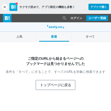
サクサク読めて、
アプリ限定の機能も多数！
アプリで開く
c
l
o
ログイン
ユーザー登録
s
e
『zesty.co』
人気
新着
すべて
ご指定のURLから始まるページへの
ブックマークは見つかりませんでした
条件を「すべて」にすることで、
すべてのURLを対象に検索できます
トップページに戻る