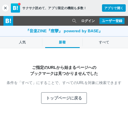
サクサク読めて、
アプリ限定の機能も多数！
アプリで開く
c
l
o
ログイン
ユーザー登録
s
e
『音楽ZINE『痙攣』 powered by BASE』
人気
新着
すべて
ご指定のURLから始まるページへの
ブックマークは見つかりませんでした
条件を「すべて」にすることで、
すべてのURLを対象に検索できます
トップページに戻る