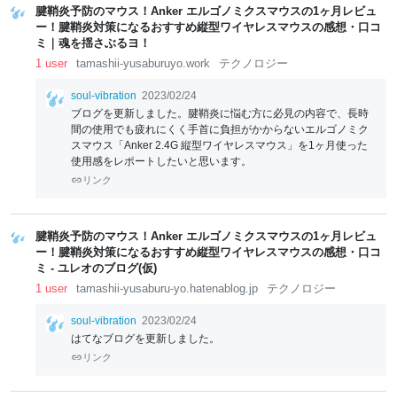
腱鞘炎予防のマウス！Anker エルゴノミクスマウスの1ヶ月レビュ
ー！腱鞘炎対策になるおすすめ縦型ワイヤレスマウスの感想・口コ
ミ｜魂を揺さぶるヨ！
1 user
tamashii-yusaburuyo.work
テクノロジー
soul-vibration
2023/02/24
ブログを更新しました。腱鞘炎に悩む方に必見の内容で、長時
間の使用でも疲れにくく手首に負担がかからないエルゴノミク
スマウス「Anker 2.4G 縦型ワイヤレスマウス」を1ヶ月使った
使用感をレポートしたいと思います。
リンク
腱鞘炎予防のマウス！Anker エルゴノミクスマウスの1ヶ月レビュ
ー！腱鞘炎対策になるおすすめ縦型ワイヤレスマウスの感想・口コ
ミ - ユレオのブログ(仮)
1 user
tamashii-yusaburu-yo.hatenablog.jp
テクノロジー
soul-vibration
2023/02/24
はてなブログを更新しました。
リンク