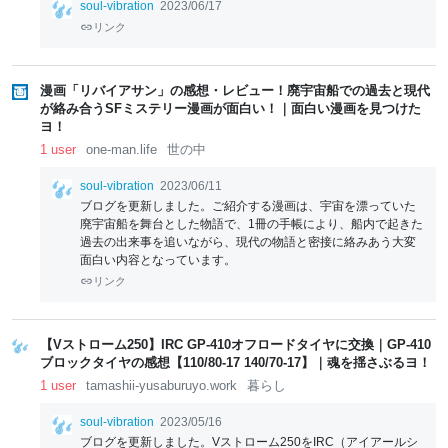
soul-vibration
2023/06/17
リンク
漫画「リバイアサン」の感想・レビュー！廃宇宙船での過去と現代
が絡み合うSFミステリー漫画が面白い！｜面白い漫画を見つけた
ヨ！
1 user
one-man.life
世の中
soul-vibration
2023/06/11
ブログを更新しました。ご紹介する漫画は、宇宙を漂っていた
廃宇宙船を舞台とした物語で、1冊の手帳により、船内で起きた
過去の出来事を追いながら、現代の物語と密接に絡みあう大変
面白い内容となっています。
リンク
【Vストローム250】IRC GP-410オフロードタイヤに交換｜GP-410
ブロックタイヤの感想【110/80-17 140/70-17】｜魂を揺さぶるヨ！
1 user
tamashii-yusaburuyo.work
暮らし
soul-vibration
2023/05/16
ブログを更新しました。Vストローム250をIRC（アイアールシ