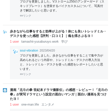
ブログを更新しました。Vストローム250のアンダーガード（ス
キッドプレート）を塗装するバイクカスタムについて、写真付
きで解説したいと思います。
リンク
歩きながら仕事をすると効率が上がる！体にも良いトレッドミル・
デスクを使った感想【評判・口コミ】｜魂を揺さぶるヨ！
1 user
tamashii-yusaburuyo.work
学び
soul-vibration
2023/04/20
ブログを更新しました。歩きながら仕事をすることで集中力が
高められるという内容や、トレッドミル・デスクの導入方法
と、トレッドミル・デスクを使った感想をレポートしたいと思
います。
リンク
漫画「北斗の拳 世紀末ドラマ撮影伝」の感想・レビュー！「北斗の
拳」が実写ドラマという設定の面白いマンガ｜面白い漫画を見つけ
たヨ！
1 user
one-man.life
エンタメ