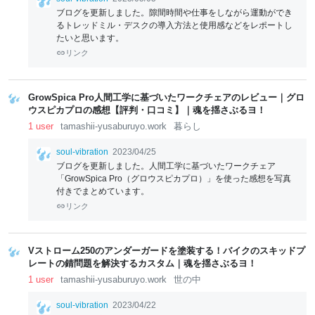
ブログを更新しました。隙間時間や仕事をしながら運動ができ
るトレッドミル・デスクの導入方法と使用感などをレポートし
たいと思います。
リンク
GrowSpica Pro人間工学に基づいたワークチェアのレビュー｜グロ
ウスピカプロの感想【評判・口コミ】｜魂を揺さぶるヨ！
1 user
tamashii-yusaburuyo.work
暮らし
soul-vibration
2023/04/25
ブログを更新しました。人間工学に基づいたワークチェア
「GrowSpica Pro（グロウスピカプロ）」を使った感想を写真
付きでまとめています。
リンク
Vストローム250のアンダーガードを塗装する！バイクのスキッドプ
レートの錆問題を解決するカスタム｜魂を揺さぶるヨ！
1 user
tamashii-yusaburuyo.work
世の中
soul-vibration
2023/04/22