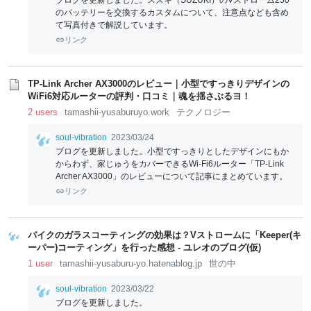
ブログを更新しました。スズキ（SUZUKI）のVストローム250
のバッテリーを交換するカスタムについて、注意点なども含め
て写真付きで解説しています。
リンク
TP-Link Archer AX3000のレビュー｜小型ですっきりデザインの
WiFi6対応ルーターの評判・口コミ｜魂を揺さぶるヨ！
2 users
tamashii-yusaburuyo.work
テクノロジー
soul-vibration
2023/03/24
ブログを更新しました。小型ですっきりとしたデザインにもか
からわず、家じゅうをカバーできるWi-Fi6ルーター「TP-Link
Archer AX3000」のレビューについて記事にまとめています。
リンク
バイクのガラスコーティングの効果は？Vストロームに「Keeper(キ
ーパー)コーティング」を行った感想 - ユレオのブログ(仮)
1 user
tamashii-yusaburu-yo.hatenablog.jp
世の中
soul-vibration
2023/03/22
ブログを更新しました。