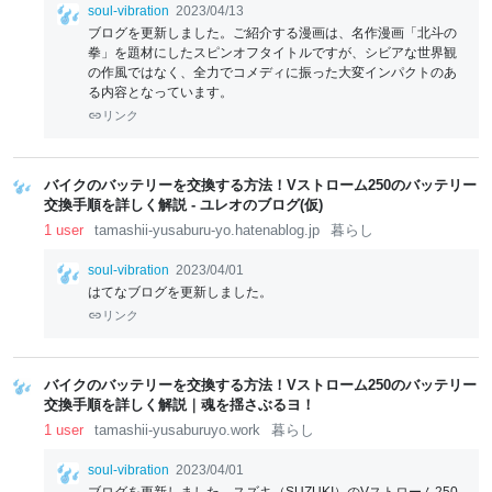
soul-vibration
2023/04/13
ブログを更新しました。ご紹介する漫画は、名作漫画「北斗の
拳」を題材にしたスピンオフタイトルですが、シビアな世界観
の作風ではなく、全力でコメディに振った大変インパクトのあ
る内容となっています。
リンク
バイクのバッテリーを交換する方法！Vストローム250のバッテリー
交換手順を詳しく解説 - ユレオのブログ(仮)
1 user
tamashii-yusaburu-yo.hatenablog.jp
暮らし
soul-vibration
2023/04/01
はてなブログを更新しました。
リンク
バイクのバッテリーを交換する方法！Vストローム250のバッテリー
交換手順を詳しく解説｜魂を揺さぶるヨ！
1 user
tamashii-yusaburuyo.work
暮らし
soul-vibration
2023/04/01