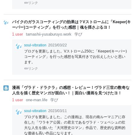
リンク
バイクのガラスコーティングの効果は？Vストロームに「Keeper(キ
ーパー)コーティング」を行った感想｜魂を揺さぶるヨ！
1 user
tamashii-yusaburuyo.work
学び
soul-vibration
2023/03/22
ブログを更新しました。Vストローム250に「Keeper(キーパー)
コーティング」を行った感想を写真付きでお伝えしたいと思い
ます。
リンク
漫画「ヴラド・ドラクラ」の感想・レビュー！ヴラド三世の数奇な
人生を描く歴史マンガが面白い！｜面白い漫画を見つけたヨ！
1 user
one-man.life
学び
soul-vibration
2023/03/11
ブログを更新しました。この漫画は、現在の南ルーマニアに存
在した「ワラキア公国」の君主であるヴラド・ツェペシュの壮
大な人生を描いた「大河歴史ロマン」作品で、歴史的な資料的
な価値も高い作品になります。