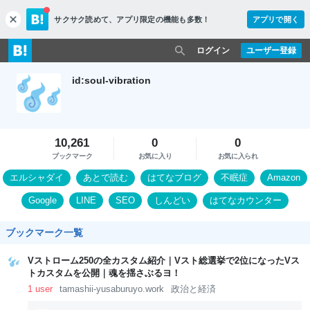
サクサク読めて、
アプリ限定の機能も多数！
アプリで開く
c
l
o
ログイン
ユーザー登録
s
e
id:soul-vibration
10,261
0
0
ブックマーク
お気に入り
お気に入られ
エルシャダイ
あとで読む
はてなブログ
不眠症
Amazon
Google
LINE
SEO
しんどい
はてなカウンター
ブックマーク一覧
Vストローム250の全カスタム紹介｜Vスト総選挙で2位になったVス
トカスタムを公開｜魂を揺さぶるヨ！
1 user
tamashii-yusaburuyo.work
政治と経済