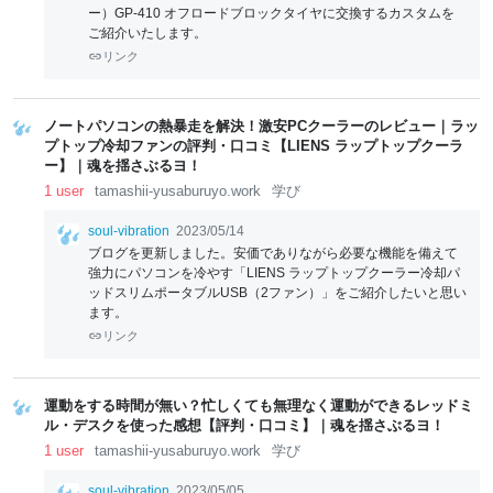
ー）GP-410 オフロードブロックタイヤに交換するカスタムを
ご紹介いたします。
リンク
ノートパソコンの熱暴走を解決！激安PCクーラーのレビュー｜ラッ
プトップ冷却ファンの評判・口コミ【LIENS ラップトップクーラ
ー】｜魂を揺さぶるヨ！
1 user
tamashii-yusaburuyo.work
学び
soul-vibration
2023/05/14
ブログを更新しました。安価でありながら必要な機能を備えて
強力にパソコンを冷やす「LIENS ラップトップクーラー冷却パ
ッドスリムポータブルUSB（2ファン）」をご紹介したいと思い
ます。
リンク
運動をする時間が無い？忙しくても無理なく運動ができるレッドミ
ル・デスクを使った感想【評判・口コミ】｜魂を揺さぶるヨ！
1 user
tamashii-yusaburuyo.work
学び
soul-vibration
2023/05/05