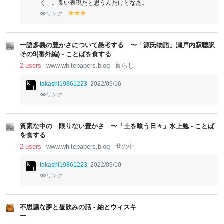
く」。良い表現だと思うんだけどなあ。
リンク
y
y
y
el
el
el
lo
lo
lo
w
w
w
一語多義の豊かさについて愚考する 〜「源氏物語」瀬戸内寂聴訳
その9(番外編) - ことばを食する
2 users
www.whitepapers.blog
暮らし
takashi19861223
2022/09/16
リンク
質素な中の 限りない豊かさ 〜「土を喰う日々」水上勉 - ことば
を食する
2 users
www.whitepapers.blog
世の中
takashi19861223
2022/09/10
リンク
不思議な夢と昼飲みの話 - 紬とウィスキ
ー