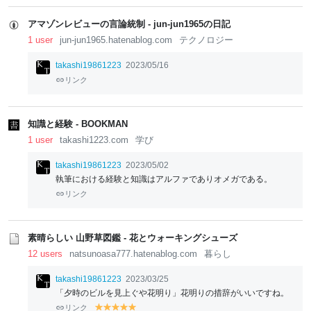
lo
lo
lo
lo
lo
lo
lo
lo
lo
lo
w
w
w
w
w
w
w
w
w
w
アマゾンレビューの言論統制 - jun-jun1965の日記
1 user
jun-jun1965.hatenablog.com
テクノロジー
takashi19861223
2023/05/16
リンク
知識と経験 - BOOKMAN
1 user
takashi1223.com
学び
takashi19861223
2023/05/02
執筆における経験と知識はアルファでありオメガである。
リンク
素晴らしい 山野草図鑑 - 花とウォーキングシューズ
12 users
natsunoasa777.hatenablog.com
暮らし
takashi19861223
2023/03/25
「夕時のビルを見上ぐや花明り」花明りの措辞がいいですね。
リンク
y
y
y
y
y