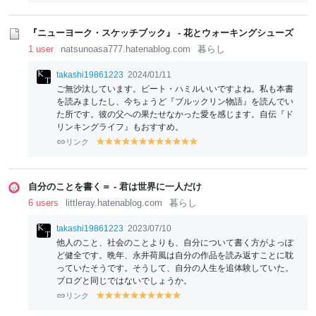
『ニューヨーク・スケッチブック』 - 花とウォーキングシューズ
1 user
natsunoasa777.hatenablog.com
暮らし
takashi19861223
2024/01/11
ご無沙汰しています。ピート・ハミルいいですよね。私も本書
を読みましたし、今ちょうど『ブルックリン物語』を読んでい
た所です。彼の父への果たせなかった愛を感じます。自伝『ド
リンキングライフ』もおすすめ。
リンク
y
y
y
y
y
y
y
y
y
y
y
y
el
el
el
el
el
el
el
el
el
el
el
el
lo
lo
lo
lo
lo
lo
lo
lo
lo
lo
lo
lo
w
w
w
w
w
w
w
w
w
w
w
w
自分のことを書く＝ - 君は世界に一人だけ
6 users
littleray.hatenablog.com
暮らし
takashi19861223
2023/07/10
他人のこと、社会のことよりも、自分について書く方がよっぽ
ど健全です。晩年、永井荷風は自分の作品を読み返すことに耽
っていたそうです。そうして、自分の人生を追体験していた。
ブログと同じではないでしょうか。
リンク
y
y
y
y
y
y
y
y
y
y
el
el
el
el
el
el
el
el
el
el