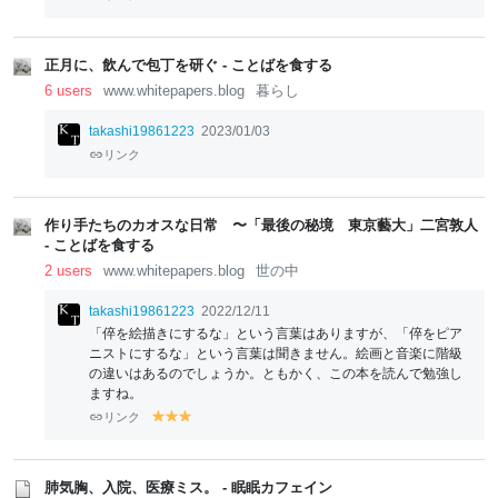
el
el
el
el
el
lo
lo
lo
lo
lo
w
w
w
w
w
正月に、飲んで包丁を研ぐ - ことばを食する
6 users
www.whitepapers.blog
暮らし
takashi19861223
2023/01/03
リンク
作り手たちのカオスな日常 〜「最後の秘境 東京藝大」二宮敦人
- ことばを食する
2 users
www.whitepapers.blog
世の中
takashi19861223
2022/12/11
「倅を絵描きにするな」という言葉はありますが、「倅をピア
ニストにするな」という言葉は聞きません。絵画と音楽に階級
の違いはあるのでしょうか。ともかく、この本を読んで勉強し
ますね。
リンク
y
y
y
el
el
el
lo
lo
lo
w
w
w
肺気胸、入院、医療ミス。 - 眠眠カフェイン