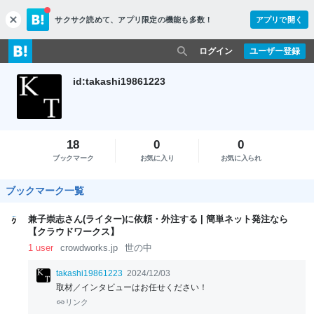
サクサク読めて、
アプリ限定の機能も多数！
アプリで開く
c
l
o
ログイン
ユーザー登録
s
e
id:takashi19861223
18
0
0
ブックマーク
お気に入り
お気に入られ
ブックマーク一覧
兼子崇志さん(ライター)に依頼・外注する | 簡単ネット発注なら
【クラウドワークス】
1 user
crowdworks.jp
世の中
takashi19861223
2024/12/03
取材／インタビューはお任せください！
リンク