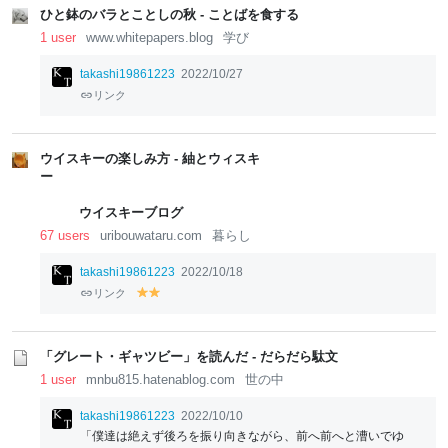
ひと鉢のバラとことしの秋 - ことばを食する
1 user
www.whitepapers.blog
学び
takashi19861223
2022/10/27
リンク
ウイスキーの楽しみ方 - 紬とウィスキ
ー
ウイスキーブログ
67 users
uribouwataru.com
暮らし
takashi19861223
2022/10/18
リンク
y
y
el
el
lo
lo
w
w
「グレート・ギャツビー」を読んだ - だらだら駄文
1 user
mnbu815.hatenablog.com
世の中
takashi19861223
2022/10/10
「僕達は絶えず後ろを振り向きながら、前へ前へと漕いでゆ