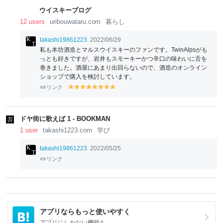
ウイスキーブログ
12 users
uribouwataru.com
暮らし
takashi19861223
2022/06/29
私も本坊酒造とマルスウイスキーのファンです。TwinAlpsがも
っとも好きですが、岩井もスモーキーかつ辛口の味わいに舌を
巻きました。酒屋にあまり出回らないので、酒造のオンライン
ショップで購入を検討しています。
リンク
y
y
y
y
y
y
y
y
el
el
el
el
el
el
el
el
lo
lo
lo
lo
lo
lo
lo
lo
w
w
w
w
w
w
w
w
ドヤ街に歌えば 1 - BOOKMAN
1 user
takashi1223.com
学び
takashi19861223
2022/05/25
リンク
アプリならもっと使いやすく
アプリにしかない機能も