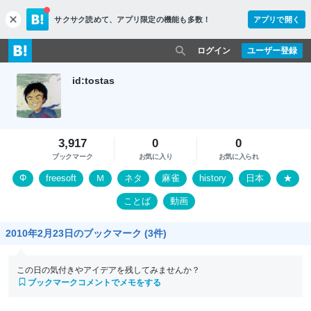
サクサク読めて、
アプリ限定の機能も多数！
アプリで開く
c
l
o
ログイン
ユーザー登録
s
e
id:tostas
3,917
0
0
ブックマーク
お気に入り
お気に入られ
Φ
freesoft
Ｍ
ネタ
麻雀
history
日本
★
ことば
動画
2010年2月23日のブックマーク (3件)
この日の気付きやアイデアを残してみませんか？
ブックマークコメントでメモをする