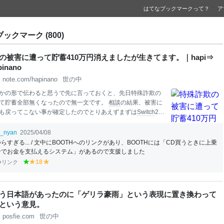
はてなブックマークって？
ア
ブックマーク (800)
の被害に遭って貯蓄410万円消えましたが生きてます。｜hapi⇒
apinano
note.com/hapinano
世の中
かの形で伝わると思うで先に言っておくと、先日特殊詐欺の
て貯蓄全部無くなったので無一文です。
相談
の結果、被害に
も戻ってこない事が確定したのでとりあえずまずは
Switch
2を
購入するかを考えてるところです。 — h
api
⇒ a.k.a. h
api
nano
no) April 4, 2025 生きてます。（挨拶） ただ無事ではないで
i_nyan
2025/04/08
の挨拶） ここ数日精神的にもかなり沈み、（酒以外の）飯も
らすぎる... / 文中にBOOTHへのリンクがあり、BOOTHには「CD買うときに上乗
を通らないような状況が続きましたがとりあえず回復はした
せでお金を支払えるシステム」があるので支援しました
意味での生存報告という意図も含め、今この記事を書いてま
リンク
18
g
y
y
あったのか最近流行の特殊詐欺にまんまと騙されて貯蓄全て無
re
el
el
た。 いわゆる振り込め詐欺ってやつです。しかも相手は警察
e
lo
lo
し。 いやあ、これがオレオレ詐欺ならわかるんすよ。「身内
n
w
w
う日本語があったのに「ゲリラ豪雨」という表現に置き換わって
度で引っかか
という意見。
posfie.com
世の中