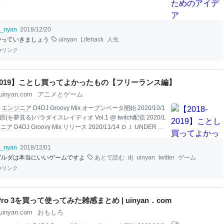
i_nyan
2018/12/20
やっていきましょう
uinyan
Lifehack
人生
リンク
8-2019】ことし買ってよかったもの【フリーランス編】
uinyan.com
アニメとゲーム
8
エンジニア
D4DJ Groovy Mix オープンベータ開始 2020/10/1
原(を夢見る)パラダイスレイディオ Vol.1 @ tw
it
ch配信 2020/1
ジニア
D4DJ Groovy Mix リリース 2020/11/14 ＤＪ UNDER Fr
 anniv. @ 渋谷Cafe W (渋谷WOMB 1F) 2018年も暮が迫ってま
のでいつものやつをやります。 「2018年中に買い物をしなき
i_nyan
2018/12/01
かた、必見です。 Nintendo
Switch
＆ ゼルダの伝説 ブレス
ゼルダは本当にいいゲームですよ
あとで読む
dj
uinyan
twitter
ゲーム
ルド Nintendo
Switch
本
体 ゼルダの伝説 ブレス オブ ザ ワイ
リンク
32,000円と6,500円くらい 2018年の最有力候補。いいハード
フトウェア。 「なんで今さら2017年の
ゲーム
r Pro 3を買って使ってみた雑感まとめ | uinyan．com
uinyan.com
おもしろ