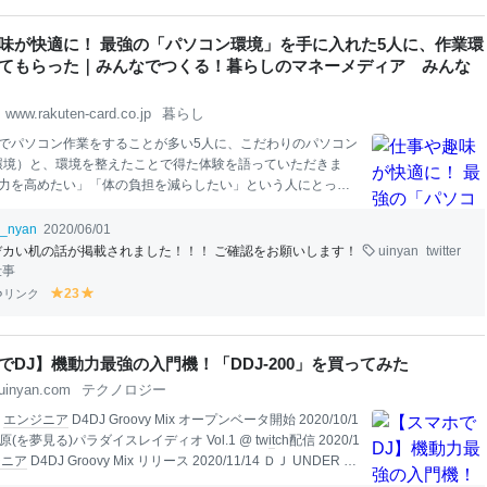
んにくを入れる。にんにくの香りがしてきたら水を加え、沸
lo
lo
lo
lo
lo
lo
2. コンソメ
スープ
の素、スパゲ
w
w
w
w
w
w
味が快適に！ 最強の「パソコン環境」を手に入れた5人に、作業環
てもらった｜みんなでつくる！暮らしのマネーメディア みんな
www.rakuten-card.co.jp
暮らし
でパソコン作業をすることが多い5人に、こだわりのパソコン
環境）と、環境を整えたことで得た体験を語っていただきま
力を高めたい」「体の負担を減らしたい」という人にとって
アイデアがそろっています。 こんにちは、Fun Pay!編集部で
、
趣味
でもパソコンを活用する時代。ブログの執筆に写真の取
i_nyan
2020/06/01
、多くの人が自宅でパソコンを開いて作業をしています。 さ
デカい机の話が掲載されました！！！ ご確認をお願いします！
uinyan
twitter
は
リモートワーク
を導入する企業が増加。自宅で長時間パソ
仕事
することになり、パソコン環境の拡充に注目が集まっていま
リンク
23
y
y
中「快適な空間を手に入れたいけど、やり方がわからない」
el
el
金
をかけるだけの価値があるの？」と感じている人もいるか
lo
lo
ん。
w
w
でDJ】機動力最強の入門機！「DDJ-200」を買ってみた
uinyan.com
テクノロジー
8
エンジニア
D4DJ Groovy Mix オープンベータ開始 2020/10/1
原(を夢見る)パラダイスレイディオ Vol.1 @ tw
it
ch配信 2020/1
ジニア
D4DJ Groovy Mix リリース 2020/11/14 ＤＪ UNDER Fr
d anniv. @ 渋谷Cafe W (渋谷WOMB 1F) 令和時代の最新スマホD