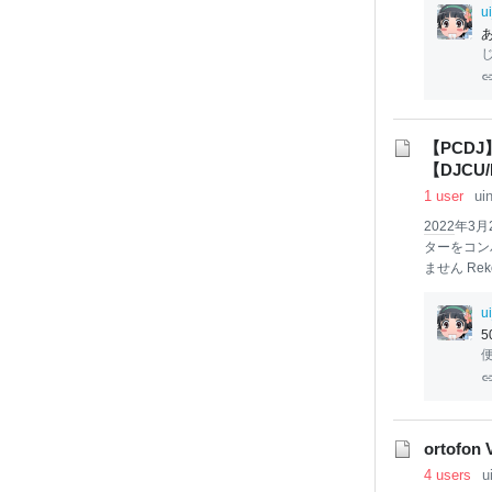
す！カテゴ
u
ポ - SO
む【周央サンゴ】
San
go
【
に
x3Auteer
【PCDJ
【DJCU/
1 user
ui
2022
年3月2
ターをコンバ
ません Rek
ーを他のソ
1/06更新
u
には絶対！
5
取る習慣が
切な
PC
D
比較 コンバ
ります。 
ツール上か
ortof
4 users
u