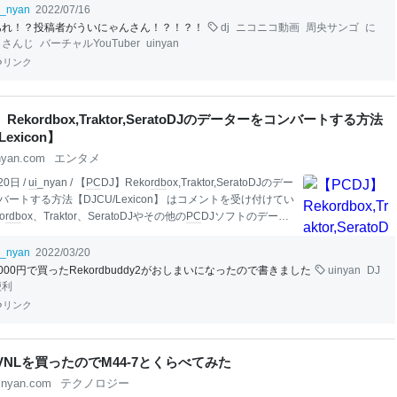
リと
ランキング
の件もありがとう【セットリスト】ウェカピ
i_nyan
2022/07/16
UL&apos;d OUT【朗読（実質歌枠）】ええ歌詞をええかんじに読
あれ！？投稿者がういにゃんさん！？！？！
dj
ニコニコ動画
周央サンゴ
に
https://youtu.be/fR5nDF-PDIU?t=375周央 サンゴ / Suo
じさんじ
バーチャルYouTuber
uinyan
じさんじ
】https://www.youtube.com/channel/UCL_O_HXgLJ
リンク
0n0pA/【お持ち帰り用】https://soundcloud.com/
ui
_nyan/w
】Rekordbox,Traktor,SeratoDJのデーターをコンバートする方法
Lexicon】
nyan.com
エンタメ
0日 /
ui
_nyan / 【
PC
DJ】Reko
rdb
ox,Traktor,SeratoDJのデー
ートする方法【DJCU/Lexicon】 はコメントを受け付けてい
o
rdb
ox、Traktor、SeratoDJやその他の
PC
DJソフトのデータ
フトにコンバートして移行する方法をまとめました。 (2024/1
 DJCUを買ったのでレビュー追記) さいしょに コンバートする前
i_nyan
2022/03/20
必ず！バックアップを取りましょう。 日頃のバックアップを
000円で買ったRekordbuddy2がおしまいになったので書きました
uinyan
DJ
なかった人も、この機会に外付けHDDを導入しましょう。 大
便利
Jのライブラリを消失の危機から救えます。 コンバートツール
リンク
ートするにはLexicon、DJCUあたりのツールを使うことにな
それぞれを比較してみました。 新進気鋭のコンバートツール。
ら再生
on VNLを買ったのでM44-7とくらべてみた
inyan.com
テクノロジー