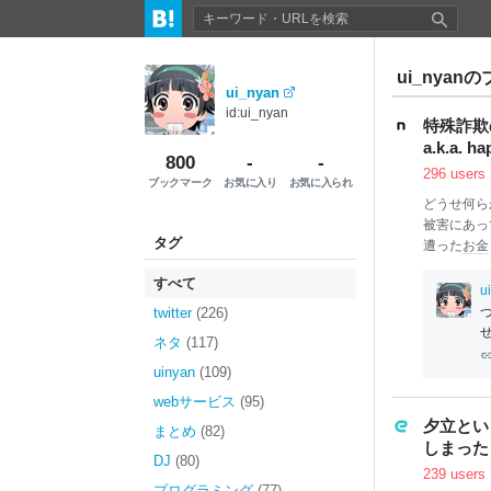
ui_nyanの
ui_nyan
id:ui_nyan
特殊詐欺
a.k.a. h
800
-
-
296 users
ブックマーク
お気に入り
お気に入られ
どうせ何ら
被害にあっ
タグ
遭った
お金
どうやって
すべて
(@h
api
na
u
す。（再度
twitter
(226)
つ
まともに喉
ネタ
(117)
ので
本
当の
す。 何が
uinyan
(109)
くなりまし
webサービス
(95)
のなりすま
夕立とい
まとめ
(82)
に化ける程
しまった
DJ
(80)
239 users
プログラミング
(77)