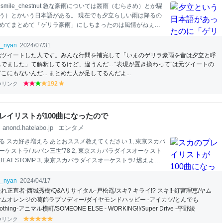
smile_chestnut 急な豪雨については叢雨（むらさめ）とか驟
う）とかいう日
本
語がある。 現在でも夕立らしい雨は降るの
めてまとめて「ゲリラ豪雨」にしちまったのは風情がねぇな
com/
ui
_nyan/status… 2024-07-25 06:38:06
i_nyan
2024/07/31
元ツイートした人です。みんな行間を補完して「いまのゲリラ豪雨を昔は夕立と呼
んでました」て解釈してるけど、違うんだ... “表現が置き換わって”は元ツイートの
こにもないんだ... まとめた人が足してるんだよ...
リンク
192
r
r
g
y
y
e
e
re
el
el
d
d
e
lo
lo
n
w
w
レイリストが100曲になったので
anond.hatelabo.jp
エンタメ
る スカ好き増えろ あとおススメ教えてください 1, 東京スカパ
ケストラ/ ルパン三世’78 2, 東京スカパラダイスオーケスト
N BEAT STOMP 3, 東京スカパラダイスオーケストラ/ 燃えよド
 東京スカパラダイスオーケストラ/ Come On！ 5, 東京スカパラ
ストラ/ スキャラバン（CARAVAN） 6, 東京スカパラダイス
i_nyan
2024/04/17
/ 太陽にお願い 7, 東京スカパラダイスオーケストラ/ 勇者の
れ正直者-西城秀樹/Q&Aリサイタル-戸松遥/スキ? キライ!? スキ!!-釘宮理恵/ヤム
Eagle Of Apache～ 8, 東京スカパラダイスオーケストラ/ フィ
ヤムオレンジの葛飾ラプソディー/ダイヤモンドハッピー -アイカツ/とんでも
ーズ・ブリード～頂上決戦～ 9, 東京スカパラダイスオーケス
othing-アニマル横町/SOMEONE ELSE - WORKING!!/Super Drive -平野綾
s of TEQ
UI
LA 10, 東京スカパラダイスオーケストラ/ MONSTE
リンク
y
y
y
y
y