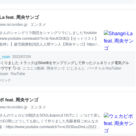
11, 東京スカパラダイスオーケストラ/ Glor
el
el
el
el
el
lo
lo
lo
lo
lo
w
w
w
w
w
-La feat. 周央サンゴ
ww.nicovideo.jp
エンタメ
さんのシャングリラ朗読をシャングリラにしましたYoutube
//www.youtube.com/watch?v=Iz-NxcKOOEQ【セットリスト】
枠）】疲労困憊歌詞読人人間マン人【周央サンゴ】https://y
SaSr
bL
7K0?t=2157Shangri-Laのカラオケ - つくった【お持ち
gri-La feat. 周央サンゴ (DJ
ui
_nyan Reforged)https://sound
i_nyan
2022/07/24
ui
_nyan/shangri-la----ついったー：https://
twitter
.com/
ui
_nyan
つくりました トラックはSilvettiをサンプリングして作ったジェネリック電気グル
ーヴです
dj
ニコニコ動画
周央サンゴ
にじさんじ
バーチャルYouTuber
inyan
YouTube
リンク
 feat. 周央サンゴ
ww.nicovideo.jp
エンタメ
んのウェカピポ朗読をSOUL&apos;d OUTにくっつけて戻し
のDJ用にどうしても欲しくて作りました先駆者様ごめんなさ
：https://www.youtube.com/watch?v=eJ5O0uuDmLc
2022
07
コメントいいね広告マイリストフォローありがとうございま