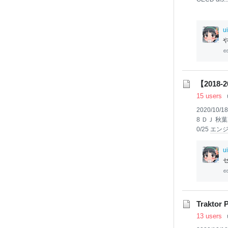
u
【201
15 users
2020/10/1
8 ＤＪ 秋葉
0/25
エン
eaks 2nd
いりました
u
ゃ！」という
オブ ザ ワイ
ルド 価格：
ウェアとソ
Trakto
13 users