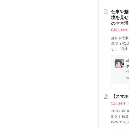
で熱し、に
騰させる。 
仕事や趣
境を見せ
のマネ活
649 users
趣味
や
仕事
環境（
PC
す。「集中
参考になる
す。 今や
u
り込みにと
らに、近頃
コン作業を
す。そんな
「
本
当に
お
もしれませ
【スマホ
51 users
2020/10/1
8 ＤＪ 秋葉
0/25
エン
eaks 2n