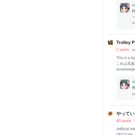
Jソリューシ
u
しました。 
P
対応”、”
Bl
でDJ始め
す。 しか
Trolle
2 users
u
This is a h
これは高速思
arrow/swipe 
g right ->
S
スワイプ/マ
u
マウスドラ
加速
twitter
ァンコ
やってい
40 users
Artificial 
OECD dis..