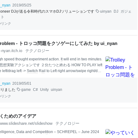
ョン Pioneer DJよりDJ入門機の最新型「DDJ-200」が登場
i_nyan
2019/05/25
”名機「DDJ-400」をギュッと小型化”、”スマートフォン完全
ioneer DJが送る令和時代のスマホDJソリューションです
uinyan
DJ
ガジェ
ueTooth付き”、“ストリーミング対応”となっており、「スマホ
ット
たいなぁ」という気持ちをガッチリ掴むガジェットになってま
リンク
も、「
iPhone
/
Android
用のDJアプリも、
PC
DJ用DJアプリも完
y Problem - トロッコ問題をクソゲーにしてみた by ui_nyan
i-nyan.itch.io
テクノロジー
igh speed thought experiment action.
It
will end in two minutes.
想実験アクションです ２分たつと終わる HOW TO PLAY left
left/drag left ->
Switch
R
ai
l to Left right arrow/swipe right/dra
witch
R
ai
l to Right push (A) button to accel 操作方法 ←キー/左
ウスドラッグ左 -> 左へポイント切り替え →キー/右スワイプ/
i_nyan
2019/05/01
ッグ右 -> 右へポイント切り替え 画面右下の大きなAボタンで
作りました
game
C#
Unity
uinyan
:https://
twitter
.com/
ui
_nyan In game
bgm
:まんまるピンクのフ
リンク
くためのアイデア
www.slideshare.net/slideshow
テクノロジー
Intelligence, Data and Compet
it
ion – SCHREPEL – June 2024
.