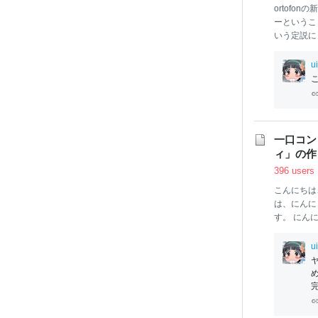
ortofon
ーというこ
いう定説に
れた時はヤ
探す必要が
u
とになった感
とどっちが 
私がういに
NLが強い
すい 新品
一口コン
めな音と違
ィ」の作
396 users
こんにちは
は、にんに
す。 にん
麺のまま入
ンロのキッ
u
のコンソメ
0g にん
プ） 2個
クウインナ
こしょう 適