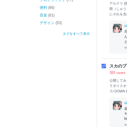
アルクリ @
便利
(66)
雨（しゅう
にそれを含
音楽
(61)
と思う。 x.
デザイン
(53)
u
タグをすべて表示
ど
スカのプ
383 users
公開してみ
ラダイスオー
ラ/ DOW
ラゴン 4,
ダイスオーケ
u
オーケストラ
走
証～
Brave
ルムメイカ
N
トラ/ 5 day