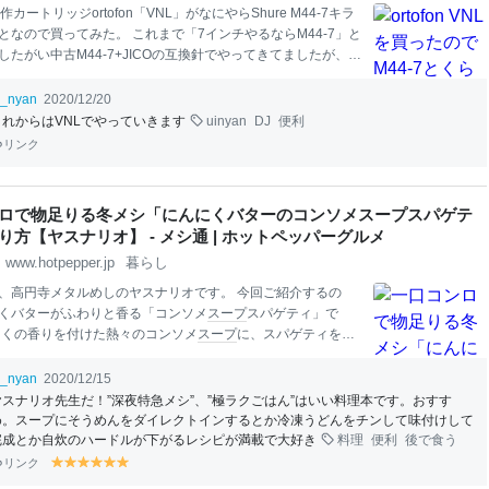
の新作カートリッジortofon「VNL」がなにやらShure M44-7キラ
となので買ってみた。 これまで「7インチやるならM44-7」と
したがい中古M44-7+JICOの互換針でやってきてましたが、壊
フオクやメルカリで中古ガチャしてコンディションいいのを
あり、これはとてもつらいので、VNLを買って試してみるこ
i_nyan
2020/12/20
じです。 マイ！ニュー！ギア！ オルトフォンVNL！ M44-7
これからはVNLでやっていきます
uinyan
DJ
便利
7インチ飛びづらいか試す！ pic.
twitter
.com/9pHNphZIvL — ✨
リンク
ゃんだ✨ (@
ui
_nyan) Dec
em
ber 15, 2020 VNLを使ってみて V
とこ 音が変わる 針が飛びづらい 針先が見やすい 針を交換しや
で買える まずびっくりしたのは音が違うとこ。 M44-7の中域強
ロで物足りる冬メシ「にんにくバターのコンソメスープスパゲテ
り方【ヤスナリオ】 - メシ通 | ホットペッパーグルメ
www.hotpepper.jp
暮らし
、高円寺メタルめしのヤスナリオです。 今回ご紹介するの
くバターがふわりと香る「コンソメ
スープ
スパゲティ」で
にくの香りを付けた熱々のコンソメ
スープ
に、スパゲティを乾
れて一緒に煮込むだけ。フライパン1つで作れるので、一口コ
チンの方にもオススメです。 ヤスナリオの「にんにくバター
i_nyan
2020/12/15
スープ
スパゲティ」 材料：1人分 スパゲティ（1.7mm） 10
ヤスナリオ先生だ！”深夜特急メシ”、”極ラクごはん”はいい料理本です。おすす
にく（スライス） 1かけ コンソメ
スープ
の素（キューブタイ
め。スープにそうめんをダイレクトインするとか冷凍うどんをチンして味付けして
 オリーブオイル 大さじ2 バター 1かけ（10g） 粗びきポー
完成とか自炊のハードルが下がるレシピが満載で大好き
料理
便利
後で食う
ー 2
本
トマト
（くし切り） 1/2個 レタス 葉1枚 粗びき黒
リンク
y
y
y
y
y
y
量 水 500ml 作り方 1. フライパンにオリーブオイルを中火
el
el
el
el
el
el