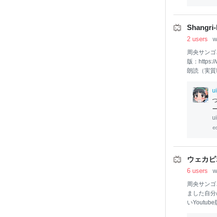
R ROCK 
Shangri
2 users
w
周央サンゴ
版：https:
朗読（実質歌
outu.be/sR
帰り用】Shan
u
cloud.com/
u
ウェカピポ
6 users
w
周央サンゴさ
ました自分
いYoutube版
05追記：