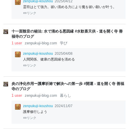
zenpukuji-koushou
2025/04/12
霊符はとて強力。祓い清める力により魔を祓い願いが叶う。
リンク
十一面観音の秘法: 水で清める悪因縁 #水歓喜天供 - 道を開く寺 善
福寺のブログ
1 user
zenpukuji-blog.com
学び
zenpukuji-koushou
2025/04/08
人間関係、健康の悪因縁を清める
リンク
炎の浄化作用ー護摩祈祷で解決への第一歩 #開運 - 道を開く寺 善福
寺のブログ
1 user
zenpukuji-blog.com
暮らし
zenpukuji-koushou
2024/11/07
護摩修行しよう
リンク