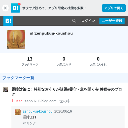
サクサク読めて、
アプリ限定の機能も多数！
アプリで開く
c
l
o
ログイン
ユーザー登録
s
e
id:zenpukuji-koushou
13
0
0
ブックマーク
お気に入り
お気に入られ
ブックマーク一覧
霊障対策に！特別なお守りが話題#霊守 - 道を開く寺 善福寺のブロ
グ
1 user
zenpukuji-blog.com
世の中
zenpukuji-koushou
2026/06/16
霊障よけ
リンク