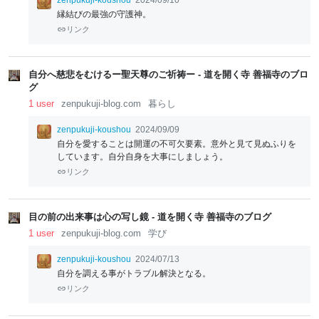
zenpukuji-koushou
2024/09/10
縁結びの最強の守護神。
リンク
自分へ慈悲をむけるー聖天尊のご祈祷ー - 道を開く寺 善福寺のブロ
グ
1 user
zenpukuji-blog.com
暮らし
zenpukuji-koushou
2024/09/09
自分を愛することは開運の不可欠要素。意外と見て見ぬふりを
しています。自分自身を大事にしましょう。
リンク
目の前の出来事は心の写し鏡 - 道を開く寺 善福寺のブログ
1 user
zenpukuji-blog.com
学び
zenpukuji-koushou
2024/07/13
自分を調える事がトラブル解決となる。
リンク