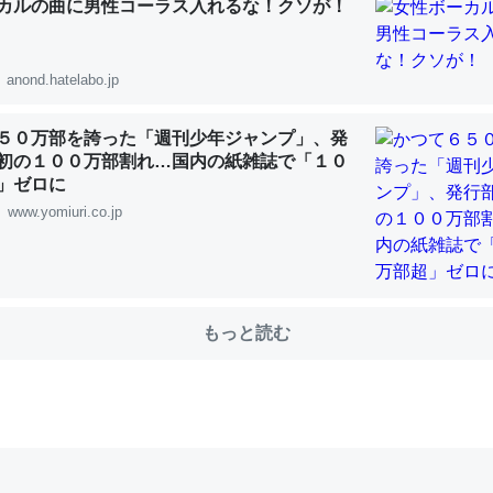
カルの曲に男性コーラス入れるな！クソが！
anond.hatelabo.jp
５０万部を誇った「週刊少年ジャンプ」、発
初の１００万部割れ…国内の紙雑誌で「１０
」ゼロに
www.yomiuri.co.jp
もっと読む