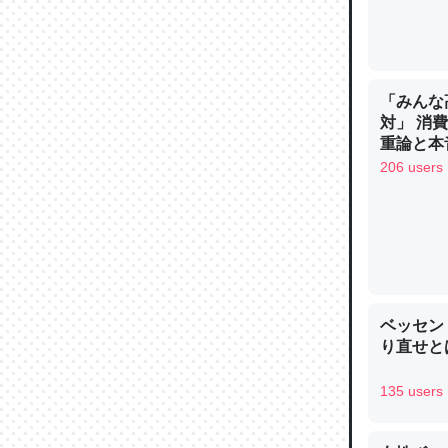
「みんな
対」 消
重論と本
イン
206 users
ベッセン
り直せと
135 users