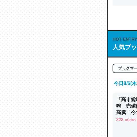
HOT ENTRY
人気ブッ
ブックマ
今日8/6
「高市総
鳴 売値
高騰「今
ン
328 users