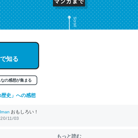
Scroll
で知る
んなの感想が集まる
の歴史
」への感想
おもしろい！
lman
20/11/03
もっと読む