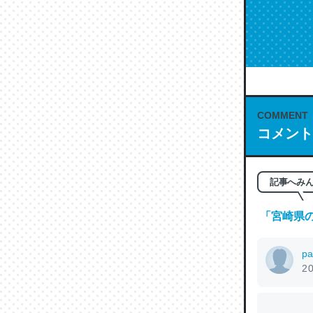
COMMENT
コメント
記事へみ
「
宮崎県
pa
20