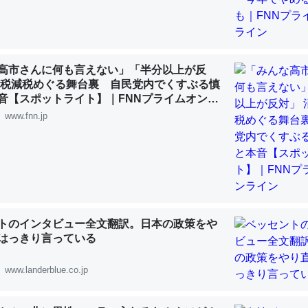
高市さんに何も言えない」「半分以上が反
費税減税めぐる舞台裏 自民党内でくすぶる慎
音【スポットライト】｜FNNプライムオンラ
www.fnn.jp
トのインタビュー全文翻訳。日本の政策をや
はっきり言っている
www.landerblue.co.jp