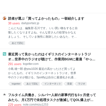
本格派！無印良品 ごはんにかける 四川麻婆豆腐 画像
参照元：Amazon 麻婆豆腐が好きで、お家でもよく作
ります。白ご飯と一緒に食べるのが至福の時間です。
簡単に作れる料理ではありますが、具材を買ってきて
調理するのは、面倒くさい。特に夏は外出するのも調
読者が選ぶ「買ってよかったもの」一挙紹介します
理するのも暑くて億劫。そんなときでも、手軽に本格
38
users
dailyportalz.jp
麻婆豆腐が味わえるのがこちらの商品です。 熱湯で約
こんにちは、編集部 石川です。 いい買い物をすると自
4〜5分あたためて（電子レンジであたためる場合は
慢したくなりますよね。そんな皆さんの欲望をかなえ
500Wで約2分）、ご飯にかけるだけ。初めて食べたと
ましょう。 そしていま無性に散財したいあなた、そん
きは、正
なあなたの欲望も同時にかなえましょう。 いまや資本
あとで読む
主義の手先となった我々人類にもたらされる癒しのひ
ととき、それがこのコーナー「読者の買ってよかった
もの」です。 ただいまAmazonが7/13(月)いっぱいま
最近買って良かったのはイギリスのインターネットラジ
で、プライムデーの大型セール中（現在は先行セー
オ…世界中のラジオが聴けて、作業用BGMに最適「やっぱ
ル）なので、琴線に触れた方はどしどしお買い求めく
り物理的な機械」「この質感で鎮座してくれるのがいい」
291
users
togetter.com
ださい。 ※このページのリンクからご購入いただくと
小島 雄一郎 @you1026 最近の高かったけど買ってよ
一部収益がサイトに還元され運営費になります。あり
かったもの。イギリスのインターネットラジオ。世界
がとうございます！
中のラジオが聴ける。Spotifyは自分に最適化され過ぎ
ていて、新しい発見が少ない。世界のラジオ聴いてる
togetter
あとで読む
インターネット
音楽
ラジオ
と、その国の雰囲気とかと一緒に音楽が流れてくる。
ガジェット
家電
BGM
ネット
イギリス
作業用BGMに最適。似たアプリはあるけど、やっぱり
こっちがいい。 pic.x.com/Qf4rbfrpij 2026-06-28
フルタイム共働き、シルバー人材の家事代行を3ヶ月使って
10:48:11
みたら、月1万円で未処理タスクが激減してQOL爆上がり
した話。｜みず
229
users
note.com/mizu1253