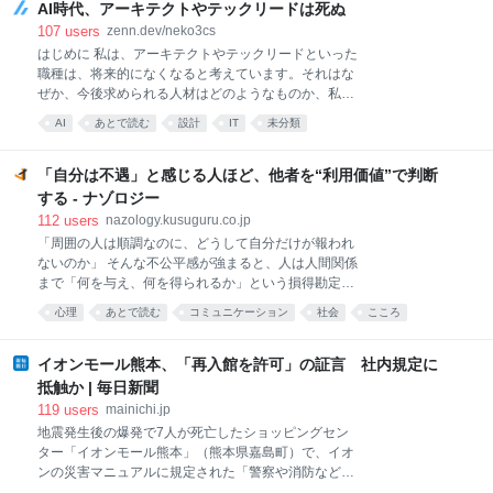
爆体験者」3団体も同席します。 総理との面会は3年連
AI時代、アーキテクトやテックリードは死ぬ
続になりますが、去年と同様、発言の機会はなく握手
107
users
zenn.dev/neko3cs
だけだということです。 広島は救済、長崎は置き去り
はじめに 私は、アーキテクトやテックリードといった
国が定める「被爆地域」の線引きによって被爆者と認
職種は、将来的になくなると考えています。それはな
められていない「被爆体験者」は、雨や灰に混じって
ぜか、今後求められる人材はどのようなものか、私な
拡散した放射性微粒子で被ばくした可能性を訴えてい
りの考えを整理してみたいと思います。 AIの進化は早
AI
あとで読む
設計
IT
未分類
ます。 広島ではすでに「黒い雨」体験者を救済する新
い 米国の実業家であるElon Musk氏は「今年の終わり
基準が運用されており、2022年度から7500人を超え
までには人はコーディングをしなくなる」と言ってい
る人が新たに被爆者に認定されました。 「被ばく体験
ます。[1]Anthropic CEOも似たようなことを言ってい
「自分は不遇」と感じる人ほど、他者を“利用価値”で判断
者」は、広島との格差やことし発表された内部被ばく
ます。[2]それどころか、すでに業務アプリ開発を一般
する - ナゾロジー
の人体
企業で内製する事例が出ています。[3] 可能性はともか
112
users
nazology.kusuguru.co.jp
く、AIプロバイダーのCEOたちはそこまでAIを進化さ
「周囲の人は順調なのに、どうして自分だけが報われ
せるつもりでいるということです。その実例も出てい
ないのか」 そんな不公平感が強まると、人は人間関係
るくらいです。 思い返してみてください。最初に
まで「何を与え、何を得られるか」という損得勘定で
ChatGPTがすごいと大きく話題になったのは2023年頃
見るようになるかもしれません。 中国人民大学
の話です。その前はAIは一部の技術オタクにしか興味
心理
あとで読む
コミュニケーション
社会
こころ
（Renmin University of China）の研究チームが3つの
を持たれていませんでした。そこから、たった3年で
研究を行ったところ、自分を不遇だと感じる人ほど、
Claude Code
人間関係を取引のように捉え、相手が自分にとってど
イオンモール熊本、「再入館を許可」の証言 社内規定に
れほど役立つかを重視する傾向が示されました。 研究
抵触か | 毎日新聞
成果は2025年10月30日付で学術誌『Journal of
119
users
mainichi.jp
Applied Social Psychology』に掲載されています。 目
地震発生後の爆発で7人が死亡したショッピングセン
次 「自分だけが報われない」という感覚は人間関係を
ター「イオンモール熊本」（熊本県嘉島町）で、イオ
変えるのか不遇感は「優しさ」を軽視させず、「役立
ンの災害マニュアルに規定された「警察や消防などに
つ能力」を上乗せする 「自分だけが報われない」とい
よる安全確認」が完了する前に、テナント従業員が施