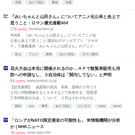
う感覚は人間関係を変えるのか 私たちは、収入や仕
災害
あとで読む
事故
地震
設内に戻っていたことが関係者への取材で判明した。
事、暮らしぶりなどを周囲と比べながら、自分の立ち
毎日新聞の取材では、再入館する際にイオン関係者ら
位置を
に許可を得たとする証言が複数あり、イオン側が社内
『みいちゃんと山田さん』についてアニメ化公表と炎上で
規定に反していた疑いがある。 正式アナウンスなかっ
思うこと：ロマン優光連載404
たが… イオンによると、社内の災害マニュアルでは、
179
users
bunkaonline.jp
大きな地震の場合、利用客や従業員の避難完了後、警
404回 『みいちゃんと山田さん』についてアニメ化
察や消防などの行政機関と連携した施設の安全確認を
公表と炎上で思うこと 講談社のマンガアプリ『マガポ
実施。その結果を踏まえて施設の責任者が入館の可否
ケ』で連載漫画『みいちゃんと山田さん』のアニメ化
を各テナントなどに伝える流れになっている。 施設側
されるという情報が発表され、どういうプラットホー
は、マニュアルに基づき、警察に地震発生約13分後に
炎上
アニメ
漫画
あとで読む
ロマン優光
ムで公開され、どういうスタッフで製作されるか不明
通報した上で、その約20分後までに利用客と従業員の
みいちゃんと山田さん
表現規制
表現の自由
障害
福祉
のまま、アニメ化されることの是非についてSNS上で
避難を完了。施設の安全確認を終えていなかったた
は議論が盛り上がっている。 アニメ化に関する詳細に
花火大会は本当に開催されるのか…ＨＰで観覧券販売も消
め、責任者が施設への立ち
ついてはわかっていないが、スポンサーの問題等を考
防への申請なし、３自治体は「関与してない」と声明
えれば地上波アニメではなくNetflixのような配信サー
84
users
www.yomiuri.co.jp
ビスで製作されるのではないかと思う。 この作品につ
【読売新聞】 滋賀県の長浜、高島、彦根の３市で２
いてはこの連載で過去に触れたことがある（『みいち
２日に同時開催するとＳＮＳなどで告知する「琵琶湖
ゃんと山田さん』について思うこと：ロマン優光連載
三市同時花火大会」について、３市はそれぞれの公式
368）ので、改めて自分の評価を書くことはしないが
ＨＰで「自治体や観光協会の関与はない」との声明を
「この作品は作者の体験をベースに軽度知的障害の人
観光
sns
事件
あとで読む
ビジネス
crime
travel
発表した。７日時点で開催に必要な消防など
や取材などで得た水商売や風俗、パパ活等に従事する
人や客の極端で不快なエピソードを過剰に積み込み、
「ロシアがNATO限定侵攻の可能性も」 米情報機関が分析
体裁程度の
か | NHKニュース
38
users
news.web.nhk