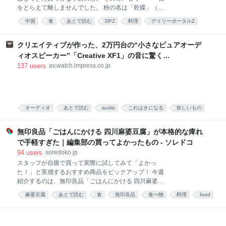
をとらえて離しませんでした。 粉の名は「乾碟」（ガ
ンディエ）。唐辛子や花椒、ピーナッツの粉を調合し
中国
食
あとで読む
DPZ
料理
デイリーポータルZ
た、脳に直でうま味が届く調味料です。 そんな乾碟を
食べ物
food
唐沢むぎこ
中華
みんなで食べる、「旨粉会（うまこかい）」をやりま
した。 真っ赤な小袋に入った粉 大学院生のころ、中国
クリエイティブが作った、2万円台の“小さなピュアオーデ
の東北地方から来た留学生の女の子と仲良くなりまし
ィオスピーカー”「Creative XF1」の音に驚く
た。 彼女は辛い物が大好き。「日本には辛い食べ物が
[Sponsored]
137
users
av.watch.impress.co.jp
ない」と、中国のショッピングサイト「淘宝」（タオ
パオ）で大量に本場中国のフードをお取り寄せしてお
りました。日々、私はそのおこぼれにあずかっていた
のです。 そんな彼女がある日、 はつらつとした唐辛子
キャラの描かれた、真っ赤な小袋をくれました。 なん
オーディオ
あとで読む
audio
これはきになる
欲しいもの
だこれ。すごく辛そう。 「七味唐辛子みたいなもんか
PC
な」と思い、少量カップ麺にかけてみると、 予想だに
無印良品「ごはんにかける 四川麻婆豆腐」が本格的な痺れ
していなか
で手軽すぎた｜編集部の買ってよかったもの - ソレドコ
94
users
soredoko.jp
スタッフが自腹で買って実際に試してみて「よかっ
た！」と実感するおすすめ商品をピックアップ！ 今週
紹介するのは、無印良品「ごはんにかける 四川麻婆豆
腐」。ごはんにかけるだけで、山椒がしっかりきいた
麻婆豆腐
あとで読む
食
無印良品
食べ物
料理
food
本格四川の味が楽しめます。暑くて料理が億劫な日
や、時短ごはんにおすすめです！ ▼買ってよかったも
の2025と先週分はこちら レトルトレベルと思えない