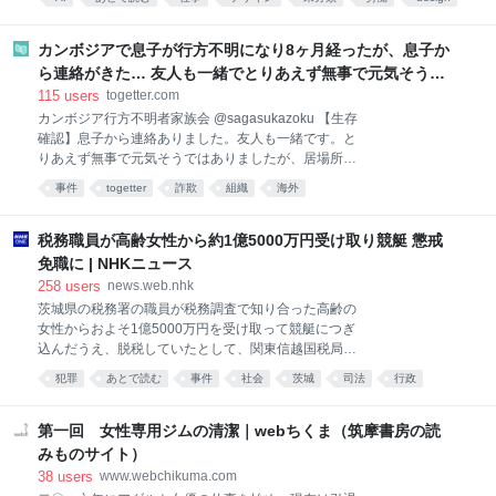
現できるため、クラウドサービスやサーバーの仮想化
す。誰よりも速く走る、テストで人より高い点を取
基盤でも広く活用されています。 さらに、PC-9801を
経済
社会
る、偏差値の高い学校に入る、資格を取る、就職した
起動するために必要となる互換BIOS
ら専門性を磨いて替えの利かない人材になる…と、言
カンボジアで息子が行方不明になり8ヶ月経ったが、息子か
われてきたことはずっと一貫しています。人より上手
ら連絡がきた… 友人も一緒でとりあえず無事で元気そうで
くできることを増やしなさい。強みを作りなさい。キ
はあったが、居場所や会社名も言えず、帰国も難しい状況
115
users
togetter.com
ャリア論の本棚も、突き詰めればここに収斂します。
のよう
カンボジア行方不明者家族会 @sagasukazoku 【生存
しかしAIがあらゆる能力をものすごい勢いで配り始め
確認】息子から連絡ありました。友人も一緒です。と
た今、私たちはもう一つの概念を無視できなくなった
りあえず無事で元気そうではありましたが、居場所や
と思うのです。それが比較優位です。 SaaSを殺して
会社名も言えず、帰国も難しい状況のようでした。 な
楽しむ経営者最近、経営者が「SaaSをAIで置き換え
事件
togetter
詐欺
組織
海外
んらかの組織の影響下にあることがうかがえました。
て、年間数百万円削減しました」「AIで社内ツールを
韓国に2泊3日の旅行に行くと言って、カンボジアで行
自分で作ってみました」などと誇らしげに語るのを目
方不明になってから8ヶ月。 まだまだこの戦いは続き
税務職員が高齢女性から約1億5000万円受け取り競艇 懲戒
にする機会が増え
そうです。 #福岡10名行方不明
免職に | NHKニュース
yomiuri.co.jp/national/20260… 2026-08-07 17:11:11
258
users
news.web.nhk
「旅行に行く」軽装で海外に行った大学生が行方不
茨城県の税務署の職員が税務調査で知り合った高齢の
明、特殊詐欺拠点か「カンボジアにいる」…福岡県警
女性からおよそ1億5000万円を受け取って競艇につぎ
「同様の不明者１０人」 : 読売新聞 【読売新聞】 大
込んだうえ、脱税していたとして、関東信越国税局は
学生の息子（２０歳代）が昨年１２月、カンボジアで
懲戒免職の処分にしました。 懲戒免職になったのは…
行方不明になったとして福岡県警に相談している母親
犯罪
あとで読む
事件
社会
茨城
司法
行政
（５０歳代）が１８日、読売新聞などの取材に応じ
これはひどい
た。息子は海外旅行
第一回 女性専用ジムの清潔｜webちくま（筑摩書房の読
みものサイト）
38
users
www.webchikuma.com