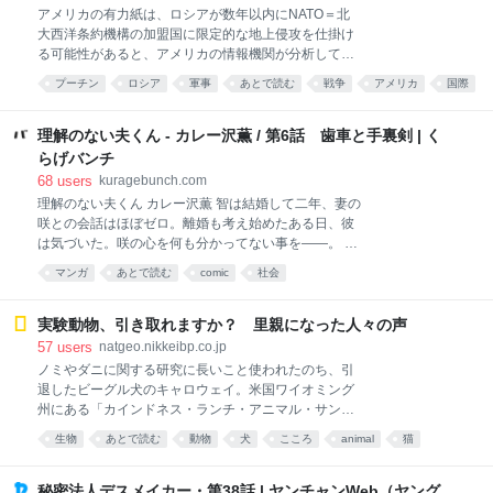
アメリカの有力紙は、ロシアが数年以内にNATO＝北
大西洋条約機構の加盟国に限定的な地上侵攻を仕掛け
る可能性があると、アメリカの情報機関が分析してい
ると伝えました。 アメリカの有力紙、ウォール・ス
プーチン
ロシア
軍事
あとで読む
戦争
アメリカ
国際
ト…
考え方
理解のない夫くん - カレー沢薫 / 第6話 歯車と手裏剣 | く
らげバンチ
68
users
kuragebunch.com
理解のない夫くん カレー沢薫 智は結婚して二年、妻の
咲との会話はほぼゼロ。離婚も考え始めたある日、彼
は気づいた。咲の心を何も分かってない事を――。 智
は意を決して妻と向き合い本音をぶつけ合うが、会話
マンガ
あとで読む
comic
社会
はどこまでも噛み合わず…カレー沢薫が描く、夫婦再
生コメディ！
実験動物、引き取れますか？ 里親になった人々の声
57
users
natgeo.nikkeibp.co.jp
ノミやダニに関する研究に長いこと使われたのち、引
退したビーグル犬のキャロウェイ。米国ワイオミング
州にある「カインドネス・ランチ・アニマル・サンク
チュアリ」にやってきたあと、初めて外に出かけたと
生物
あとで読む
動物
犬
こころ
animal
猫
きの様子。この団体は、毎年約250匹のビーグルと、
business
社会
80匹ほどのネコの里親を見つけている。（Kindness
Ranch Animal Sanctuary） マロリー・コーミエ氏が生
秘密法人デスメイカー・第38話 | ヤンチャンWeb（ヤング