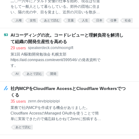
二〇一六年にアダルト女優の仕事を始め、現在は引退
をして一般人として暮らしている。郊外の団地に住ま
い、陽の光の中、目を覚まし、近所の川沿いを散歩
し、ピラティスのジムに通い、秋刀魚を買って焼き、
人権
女性
あとで読む
言葉
人生
日本
仕事
社会
小津安二郎やエドワード・ヤンなど敬愛する監督の作
品を夜な夜な観る。友人の店に偶に立ち、誰でもない
誰かとして人と語らい、「元AV女優」の肩書きで世に
AIコーディングの次。コードレビューと理解負荷を解消し
出ることに逡巡し何年も完成しない小説と向き合う
て組織の開発生産性を高める
日々。底を尽きる貯金、三〇代の健康、映画監督の夢
29
users
speakerdeck.com/moongift
を手放していく過程、時折眩しく思えるAV業界とそこ
第1回 AI駆動開発勉強会 札幌支部
で働きつづける女性たちの姿、いまさらできない就
https://aid.connpass.com/event/399546/ の発表資料で
職、どんどん地元へ帰るか結婚するかの二択へ収まっ
す。
ていく同年代の女性たち、半端な立ち位置、それでも
小さく幸福で素朴な毎日。タイトルは離職したことを
AI
あとで読む
開発
後悔するような雰囲気ですが、このタイトルに惹かれ
る人たちに「やめたところでどうにもなっていない
社内MCPをCloudflare AccessとCloudflare Workersでつ
が、幸福な毎日を過ごしている」姿をフ
くる
35
users
zenn.dev/pipipipipi
業務で社内MCPを作成する機会がありました。
Cloudflare AccessのManaged OAuthを使うことで簡
単に実装できたので備忘録もかねてZennに投稿するこ
とにしまいた。 要件 社内メンバーのみが利用できるこ
あとで読む
と MCPから行えるのは読み取り操作だけであること
簡単がいい！すぐ作りたい 構成 構成は次のとおりで