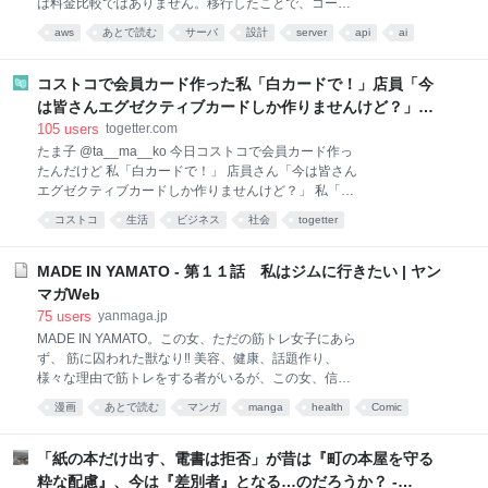
は料金比較ではありません。移行したことで、コード
に埋まっていた「自分たちのサーバがある」という前
aws
あとで読む
サーバ
設計
server
api
ai
提が見えるようになりました。その前提をどう手放し
programming
考え方
*あとで読む
たかを、実際の失敗も含めて紹介します。 Cloudflare
Workers AWSからCloudflareへ移して わかった「サー
コストコで会員カード作った私「白カードで！」店員「今
バを所有しない」こと 常時稼働コストを利用量中心に
は皆さんエグゼクティブカードしか作りませんけど？」→
変えたら、コードの前提まで変わった AWS →
コストコのカード勧誘はやたら圧が強いが、本当にお得な
105
users
togetter.com
Cloudflare 榊原昌彦 一般社団法人リレーションデザイ
の？
たま子 @ta__ma__ko 今日コストコで会員カード作っ
ン研究所
たんだけど 私「白カードで！」 店員さん「今は皆さん
エグゼクティブカードしか作りませんけど？」 私「今
六千円しかないので」 店員「この後の買い物は⁉️」 私
コストコ
生活
ビジネス
社会
togetter
「買い物のお金はあります」 店員「はああー？」 この
後、滅茶苦茶デカボイスで私のメアド読み上げられた
🥹 pic.x.com/8xIbwxnf4b 2026-08-07 20:08:38
MADE IN YAMATO - 第１１話 私はジムに行きたい | ヤン
マガWeb
75
users
yanmaga.jp
MADE IN YAMATO。この女、ただの筋トレ女子にあら
ず、 筋に囚われた獣なり‼ 美容、健康、話題作り、
様々な理由で筋トレをする者がいるが、この女、信濃
川大和はそんな生ぬるい理由では断じて筋トレはせぬ‼
漫画
あとで読む
マンガ
manga
health
Comic
ひたすらに筋肉を愛し筋肉のために筋肉を想い続け筋
肉を育てし求道者なり‼ しかし、筋肉とは仲良くでき
ても、ちょっぴり人間界は苦手なようで‥‥。これは、
「紙の本だけ出す、電書は拒否」が昔は『町の本屋を守る
そんな筋肉馬鹿女子とそれに巻き込まれる被害者との
粋な配慮』、今は『差別者』となる…のだろうか？ -