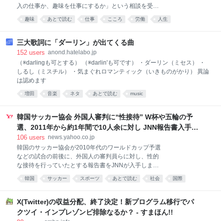
入の仕事か、趣味を仕事にするか」という相談を受け
た。これは、ニッポン放送の期間限定ポッドキャスト
趣味
あとで読む
仕事
こころ
労働
人生
『vs豊田章男 supported by 三四郎のオールナイトニッ
ポン0（ZERO）』での一幕。同番組は、お笑いコン
ビ・三四郎の小宮浩信との交流をきっかけに実現した
三大歌詞に「ダーリン」が出てくる曲
企画だ。同番組はトヨタ自動車が提供するスポンサー
152
users
anond.hatelabo.jp
番組でもあるが、十代の相談に章男氏が本音で向き合
（※darlingも可とする） （※darlin'も可です） ・ダーリン（ミセス） ・
うやりとりの反響が大きかったことから、今回取り上
しるし（ミスチル） ・気まぐれロマンティック（いきものがかり） 異論
げる。豊田氏の答えとキャリア研究を手掛かりにわか
は認めます
った、「好き」と仕事の本当の関係とは――。（イト
増田
音楽
ネタ
あとで読む
music
モス研究所所長 小倉健一） 「趣味を仕事にしたい」
若者の相談に豊田章男の答えは？ 「趣味と会話してみ
てください」 トヨタ自動車会長の豊田章男は、「好き
韓国サッカー協会 外国人審判に“性接待” W杯や五輪の予
なことを仕事にしたい」と考える16歳の少年に、そう
選、2011年から約1年間で10人余に対し JNN報告書入手
（TBS NEWS DIG Powered by JNN） - Yahoo!ニュース
106
users
news.yahoo.co.jp
韓国のサッカー協会が2010年代のワールドカップ予選
などの試合の前後に、外国人の審判員らに対し、性的
な接待を行っていたとする報告書をJNNが入手しまし
た。 JNNが入手した韓国政府の資料によりますと、大
韓国
サッカー
スポーツ
あとで読む
社会
国際
韓サッカー協会は2011年3月からのおよそ1年間に、韓
これはひどい
国で行われたワールドカップやオリンピックの予選な
どあわせて7試合で、外国人審判ら10人あまりに対
X(Twitter)の収益分配、終了決定！新プログラム移行でパ
し、性的な接待を行っていたということです。 費用は
クツイ・インプレゾンビ排除なるか？ - すまほん!!
1回あたり日本円で最大12万円ほどで、協会の副会長