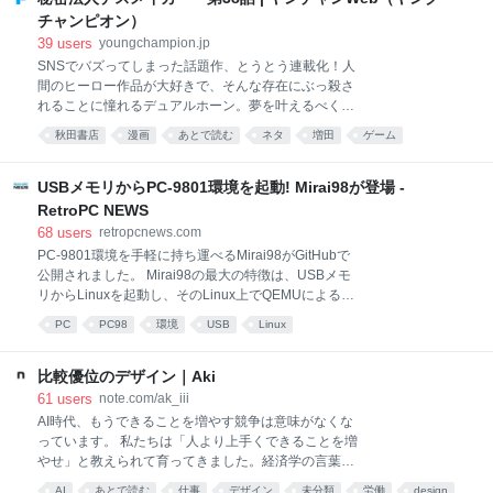
後3カ月になるニュージーランド・ホワイト種のウサ
チャンピオン）
ギを引き取ったのは、6年前のことだった。セロリの
39
users
youngchampion.jp
茎のような長い耳と、額にモヒカンのように逆立った
SNSでバズってしまった話題作、とうとう連載化！人
毛が生えたオスのウサギだ。 コーミエ氏は、このウサ
間のヒーロー作品が大好きで、そんな存在にぶっ殺さ
ギにチックピーという名前をつけた。一時的に使って
れることに憧れるデュアルホーン。夢を叶えるべく人
いた犬用のケージから、リビングに設けた大きな囲い
間界にやってきたがヒーローはおらず、自分で創るこ
に移すと、チックピーはそれまで知らなかった自由を
秋田書店
漫画
あとで読む
ネタ
増田
ゲーム
とにしたらヤバい怪人が次々生まれて…！？死と興奮
満喫するかのように、あちこち飛び跳ねはじめた。 多
に詳しい鬼才・鰻田まあちが贈る、濁り切った世界
くの動物たちと同じように、チックピーが生
観。悪の組織ブラックコメディ！
USBメモリからPC-9801環境を起動! Mirai98が登場 -
RetroPC NEWS
68
users
retropcnews.com
PC-9801環境を手軽に持ち運べるMirai98がGitHubで
公開されました。 Mirai98の最大の特徴は、USBメモ
リからLinuxを起動し、そのLinux上でQEMUによる
PC-9801エミュレーション環境まで自動的に立ち上が
PC
PC98
環境
USB
Linux
ることです。普段使用しているPCへインストールする
必要がなく、USBメモリ1本でPC-98環境を持ち歩け
ることを目指しています。 PC-9801用の互換BIOSも
比較優位のデザイン｜Aki
実装 Mirai98では、「QEMU」という技術を採用して
61
users
note.com/ak_iii
います。QEMUはもともとPCエミュレーターとして開
AI時代、もうできることを増やす競争は意味がなくな
発されたソフトウェアですが、現在ではOS開発や仮想
っています。 私たちは「人より上手くできることを増
マシンの実行環境として世界中で利用されています。
やせ」と教えられて育ってきました。経済学の言葉を
LinuxのKVMと組み合わせることで高速な仮想化を実
少し乱暴に借りれば、絶対優位を増やすキャリア観で
AI
あとで読む
仕事
デザイン
未分類
労働
design