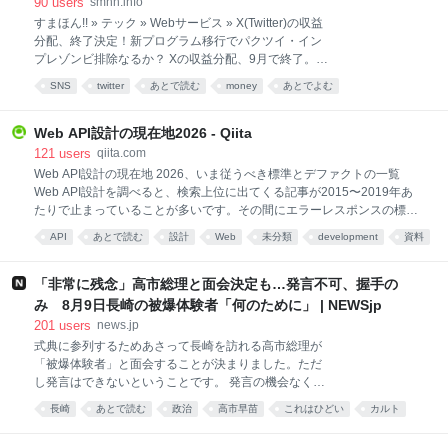
90
users
smhn.info
の承認まで行われ、協会の法人カードで支払われてい
すまほん!! » テック » Webサービス » X(Twitter)の収益
ました。 韓国代表チームは、この7試合は5勝2分の成
分配、終了決定！新プログラム移行でパクツイ・イン
績で、負けはありませんでした。 韓国国民 「本当に我
プレゾンビ排除なるか？ Xの収益分配、9月で終了。新
が国の恥さらしだと思う。根本からやり直さないとい
制度へ。 Xがクリエイター向けの現行「Revenue
けない」 「スポーツを見る意欲や関心が薄れてしまい
SNS
twitter
あとで読む
money
あとでよむ
Sharing（収益分配）」を2026年9月7日で打ち切り、
そうです」 また、該当する7試合の中には、日本人審
新制度「Original Content Rewards Program」へ切り
判が担当した試合も含まれていました。日本サッカー
替えます。X Creator Teamが8月8日、対象クリエイタ
Web API設計の現在地2026 - Qiita
ーへのメールで告知しました。 現在Revenue Sharing
121
users
qiita.com
に参加しているクリエイターが収益を得られるのは9
Web API設計の現在地 2026、いま従うべき標準とデファクトの一覧
月7日まで。従来制度による最後の支払いは9月11日に
Web API設計を調べると、検索上位に出てくる記事が2015〜2019年あ
行われます。 後継のOriginal Content Rewards
たりで止まっていることが多いです。その間にエラーレスポンスの標準
Programは9月8日から申請可能。ただし、既存の
ができ、OAuthのグラントタイプは選択基準が変わり、APIの廃止告知に
API
あとで読む
設計
Web
未分類
development
資料
Revenue Sharing参加者がそのまま横滑りで自動移
までRFCが生えました。 この記事では、Web API設計の主要な領域ごと
行……というわけでは
に「2026年時点でいま従うべきものはどれか」を一次情報（RFC、IETF
のドラフト、大手APIの実装）で確認した結果をまとめます。きっかけ
「非常に残念」高市総理と面会決定も…発言不可、握手の
は2014年の『Web API: The Good Parts』を読んで、そこにあった「仕
み 8月9日長崎の被爆体験者「何のために」 | NEWSjp
様に従う、仕様がなければデファクトに従う」という指針の、その仕様
201
users
news.jp
とデファクトが今どこにあるのか気になったことでした。 全体マップ
式典に参列するためあさって長崎を訪れる高市総理が
「その領域で何をすればいいか」と「その根拠はどこにあるか（正式な
「被爆体験者」と面会することが決まりました。ただ
RFCなのか、標
し発言はできないということです。 発言の機会なく今
年も“握手のみ” 高市総理は8月9日、長崎市の平和公園
長崎
あとで読む
政治
高市早苗
これはひどい
カルト
でとり行われる平和祈念式典に参列したあと、被爆者
あとでよむ
団体からの要望の場に出席する予定で、この場に「被