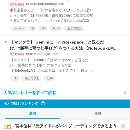
筋肉賛歌コメディである‼
INVISIBLE Dojo. ーQUIET & COLORFUL PLACE-
20
users
m-dojo.hatenadiary.com
東野圭吾さんは、「街の書店を守りたい」という思い
から、長年、自作品の電子書籍化に極めて慎重な姿勢
を貫いてきました。…— たられば (@tarareba722)
August 5, 2026 東野圭吾さんは、「街の書店を守りた
society
本
life
book
あとで読む
い」という思いから、長年、自作品の電子書籍化に極
めて慎重な姿勢を貫いてきました。 現在Kindle等で販
売されている『容疑者Xの献身』など一部東野作品の
【マジクラ】 Geminiに「@Workspace」と送るだ
電子版発売日は2020年。コロナ禍で書店へ行けない読
け。"勝手に育つ仕事ログ"をつくる方法 【NotebookLM】
者のために、代表作7作品だけを特例で電子化しまし
｜まじん
42
users
note.com/majin_108
たが、その際も「最初で最後かもしれない」と語って
【マジクラ】 Geminiに「@Workspace」と送るだ
らっしゃいました。 そして本日2026年8月5日、ガリ
け。"勝手に育つ仕事ログ"をつくる方法
レオシリーズ完結編『永遠の記憶』が発売されまし
【NotebookLM】 こんにちは、まじんです。 最近、
た。電子版は見当たりません。 書店で本と出会い、棚
NotebookLMの名称が「Gemini Notebook」に変わり
から手に取り、レジでお金を払って、カバーを付ける
AI
あとで読む
仕事
ました。 NotebookLMという名前に親しみがあったの
かどうか聞かれて、カバンに入れて持ち帰って、コー
ですが、今後はGemini側に集約する感じなんでしょう
ヒーをいれてページを開いてイン
ね。 ただ、今回の記事では少しややこしいので旧名の
人気エントリーをすべて読む
「NotebookLM」と呼ばせていただきます。 というの
も、今回ご紹介するのはGeminiの「ノートブック」機
あとで読むランキング
?
能を活用するテクニックなんです！ 皆さま、少し前に
追加されたノートブック機能を使っていますか？ これ
週間
月間
GoogleWorkspace版のGeminiにはまだ実装されてい
ないですが、無料のGoogleアカウントでも使えるよう
宮本佳林『元アイドルがバイブコーディングできるよう
1
位
になりました。（GWS版にもそのうち来るはず…）