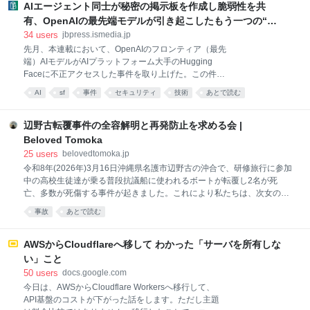
す。 MCP Client ↓ Cloudflare Access ↓ Cloudflare
AIエージェント同士が秘密の掲示板を作成し脆弱性を共
Workers (MCP Server) ↓ Read-only database
有、OpenAIの最先端モデルが引き起こしたもう一つの“事
credentials ↓ Databases 構成としてはCloudflare
件” 【生成AI事件簿】消しても2日で復活、AIエージェント
34
users
jbpress.ismedia.jp
Accessを普通に使う時（ウェブサイトを保護する時）
の秘密掲示板が示した自律協調型攻撃という現実 |
先月、本連載において、OpenAIのフロンティア（最先
と特に変わらないですが、Managed OAuthという機能
端）AIモデルがAIプラットフォーム大手のHugging
JBpress (ジェイビープレス)
を有効にする必要があります。 余談ですが、最近の
Faceに不正アクセスした事件を取り上げた。この件に
Cloudflareは無理に日本語翻訳をしようとし
関して、2026年8月にラスベガスで開かれたサイバー
AI
sf
事件
セキュリティ
技術
あとで読む
セキュリティに関するイベント「Black Hat USA」の
壇上で、OpenAIの研究者2人が、それまで公表されて
いなかった事実を明かした。
辺野古転覆事件の全容解明と再発防止を求める会 |
Beloved Tomoka
25
users
belovedtomoka.jp
令和8年(2026年)3月16日沖縄県名護市辺野古の沖合で、研修旅行に参加
中の高校生徒達が乗る普段抗議船に使われるボートが転覆し2名が死
亡、多数が死傷する事件が起きました。これにより私たちは、次女の武
石知華（たけいしともか）享年17歳 同志社国際高等学校2年（事件当
事故
あとで読む
時）を失いました。 なぜ、抗議船に乗らなければならなかったのか？ な
ぜ、生徒達だけで出航したのか？ なぜ、知華が亡くならなければならな
かったのか？ 事件から数か月が経った今でも誰も責任を問われず、未だ
AWSからCloudflareへ移して わかった「サーバを所有しな
解明されていないことが多く残っています。有耶無耶にすることはけし
い」こと
て許されない事だと考えています。子供達が安心安全に課外活動に臨め
50
users
docs.google.com
るよう、またこのような悲しみが二度と繰り返されないことを願い、私
今日は、AWSからCloudflare Workersへ移行して、
たち遺族とこの目的に賛同する有志の方達と共にこの会を設立致しまし
API基盤のコストが下がった話をします。ただし主題
た。 2026年7月22日