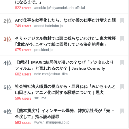
になるまで。』
Geminiとのチャットのや
822
users
ameblo.jp/miyamotokarin-official
AIで仕事を効率化したら、なぜか僕の仕事だけ増えた話
2
位
749
users
anond.hatelabo.jp
そりゃデジタル教材では頭に残らないわけだ…東大教授
3
位
｢北欧が今､こぞって紙に回帰している決定的理由」
675
users
president.jp
【解説】IMAXは結局何が凄いの？なぜ「デジタルより
4
位
フィルム」と言われるのか？｜Joshua Connolly
602
users
note.com/joshua_film
社会福祉法人職員の視点から・亜月ねね『みいちゃんと
5
位
山田さん』アニメ化に関する騒動について｜黒犬
596
users
sizu.me
【熊本震度7】イオンモール爆発、雑貨店社長が「売上
6
位
金戻して」指示認め謝罪
593
users
www.nishinippon.co.jp