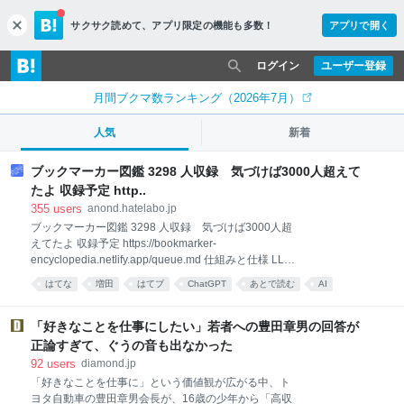
サクサク読めて、
アプリ限定の機能も多数！
アプリで開く
c
l
o
ログイン
ユーザー登録
s
e
月間ブクマ数ランキング（2026年7月）
人気
新着
ブックマーカー図鑑 3298 人収録 気づけば3000人超えて
たよ 収録予定 http..
355
users
anond.hatelabo.jp
ブックマーカー図鑑 3298 人収録 気づけば3000人超
えてたよ 収録予定 https://bookmarker-
encyclopedia.netlify.app/queue.md 仕組みと仕様 LLM
に渡してるプロンプトを記載 https://bookmarker-
はてな
増田
はてブ
ChatGPT
あとで読む
AI
encyclopedia.netlify.app/how-it-works/ ChatGPT APIと
はてなブックマーク
hatena
LLM
anond
かいろいろ試したけど結局ChatGPT Chatに戻ったよ
API 高すぎ！ Terraですら1人あたり17円、Solなら30
「好きなことを仕事にしたい」若者への豊田章男の回答が
円超えちゃう！1000人で17000円ですよ！破産しちゃ
正論すぎて、ぐうの音も出なかった
う！ その点ChatGPT ChatはSolでも使い放題素晴らし
92
users
diamond.jp
いね😉毎回クリックするのは地獄だけど😨
「好きなことを仕事に」という価値観が広がる中、ト
https://b.hatena.ne.jp/ghuug/
ヨタ自動車の豊田章男会長が、16歳の少年から「高収