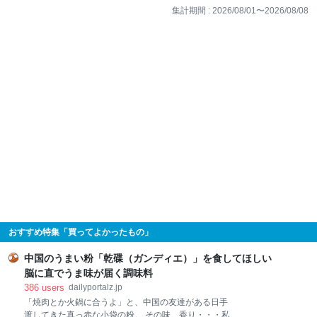
集計期間 :
2026/08/01
〜
2026/08/08
おすすめ特集「買ってよかったもの」
中国のうまい粉「乾碟（ガンディエ）」を食してほしい
脳に直でうま味が届く調味料
386
users
dailyportalz.jp
「焼肉とか火鍋に合うよ」と、中国の友達がある日手
渡してきた真っ赤な小袋の粉。 その味、香り・・・私