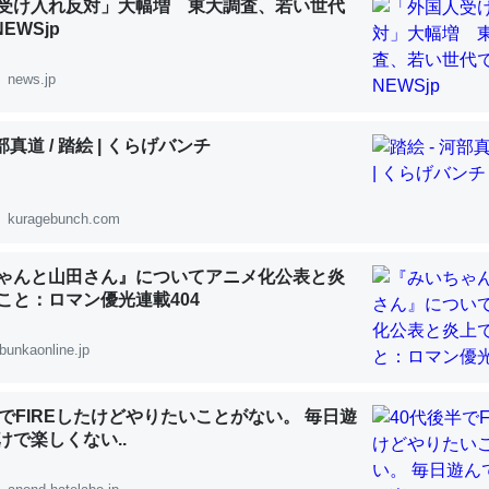
受け入れ反対」大幅増 東大調査、若い世代
NEWSjp
news.jp
河部真道 / 踏絵 | くらげバンチ
kuragebunch.com
ゃんと山田さん』についてアニメ化公表と炎
うこと：ロマン優光連載404
bunkaonline.jp
半でFIREしたけどやりたいことがない。 毎日遊
けで楽しくない..