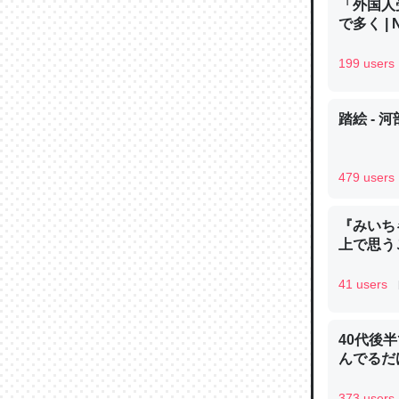
「外国人
で多く | 
199 users
踏絵 - 
479 users
『みいち
上で思
41 users
40代後
んでるだ
373 users