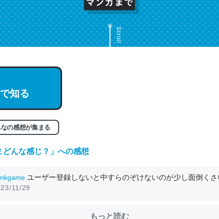
Scroll
で知る
んなの感想が集まる
まどんな感じ？
」への感想
ユーザー登録しないと中すらのぞけないのが少し面倒くさ
unkgame
23/11/29
もっと読む