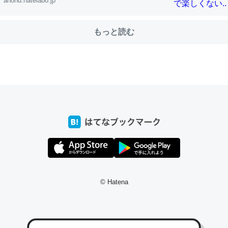
anond.hatelabo.jp
もっと読む
© Hatena