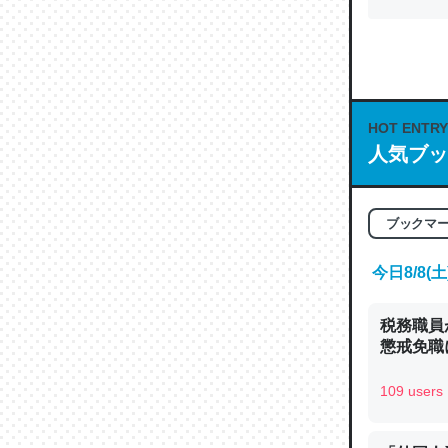
HOT ENTRY
人気ブッ
ブックマ
今日8/8
税務職員
懲戒免職に
109 users