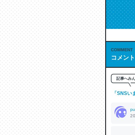
COMMENT
コメント
記事へみ
「
SNSい
p
20