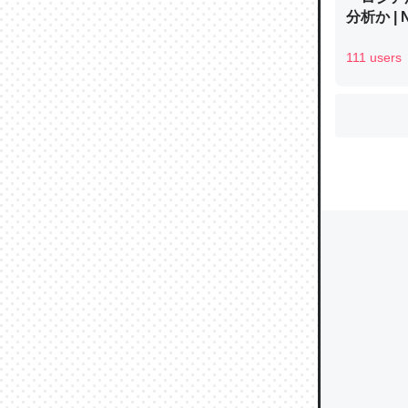
分析か |
111 users