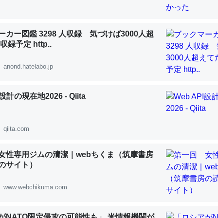
カー図鑑 3298 人収録 気づけば3000人超
録予定 http..
anond.hatelabo.jp
I設計の現在地2026 - Qiita
qiita.com
女性専用ジムの清潔｜webちくま（筑摩書房
のサイト）
www.webchikuma.com
がNATO限定侵攻の可能性も」 米情報機関が