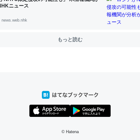
 NHKニュース
news.web.nhk
もっと読む
© Hatena