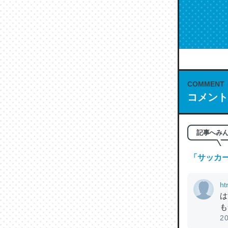
COMMENT
コメント
記事へみ
「
サッカー
ht
は
も
20