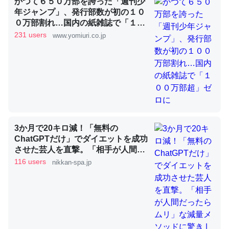
かつて６５０万部を誇った「週刊少
年ジャンプ」、発行部数が初の１０
０万部割れ…国内の紙雑誌で「１０
これを元に考えるとカルシウムを大量に使う脊椎動物と貝
０万部超」ゼロに
231 users
www.yomiuri.co.jp
類は苦労してるんだな…。腹足類だと殻を無くしてナメク
ジになったり努力してるし。
─ニュース :: 【研究発表】昆虫学の大問題＝「昆虫はなぜ海にいな
いのか」に関する新仮説
3か月で20キロ減！「無料の
ChatGPTだけ」でダイエットを成功
ウチもEchoを実家に置いて４年。でたまに覗いてる。ぼ
させた芸人を直撃。「相手が人間だ
ちぼちRingも置こうかと画策中。あと、Googleマップで
ったらムリ」な減量メソッドに驚き
116 users
nikkan-spa.jp
位置情報を共有してる。電池残量や充電中かが分かるので
| 日刊SPA!
これ見て生きてるなって分かる。
─たまにLINEするくらいだった遠方の父67歳と僕。ITツール導入で
コミュニケーションが劇的に変化した｜tayorini by LIFULL介護