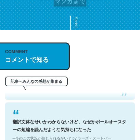
Scroll
COMMENT
これは名文。彼はとてもクレバーなんだろうなと凄く思
コメントで知る
う。英語少しでも読める人は原文もお勧め。自分はこの流
れ好き。Let’s Fucking Go. Then Covid hit. Shit.
─今のこの状況が信じられるかい？ by ラーズ・ヌートバー
記事へみんなの感想が集まる
翻訳文体なせいかわからないけど、なぜかポールオースタ
ーの短編を読んだような気持ちになった
─今のこの状況が信じられるかい？ by ラーズ・ヌートバー