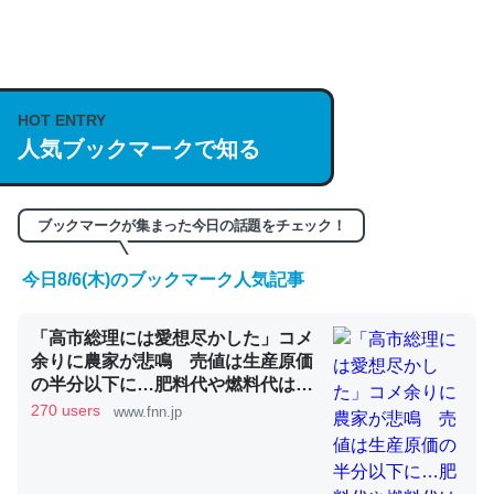
何気にChatGPTの仕組み、特に「トークン」について解
説してる記事が少ないので貴重な良記事。/続編来た
https://isobe324649.hatenablog.com/entry/2023/03/27
HOT ENTRY
/064121
人気ブックマークで知る
─GPTの仕組みと限界についての考察（１） - conceptualization
ブックマークが集まった今日の話題をチェック！
今日8/6(木)のブックマーク人気記事
これは良記事。32768トークンだと英語小説100ページ分
「高市総理には愛想尽かした」コメ
くらい。小説でいう「ずっと前の伏線」は回収されないけ
余りに農家が悲鳴 売値は生産原価
ど、短期記憶というには多い分量。進化すればするほど分
の半分以下に…肥料代や燃料代は高
かりやすく強くなりそう
騰「今年でやめる」農家も｜FNNプ
270 users
www.fnn.jp
─GPTの仕組みと限界についての考察（１） - conceptualization
ライムオンライン