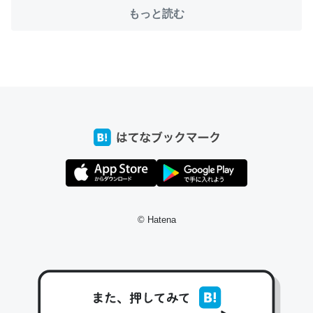
─たまにLINEするくらいだった遠方の父67歳と僕。ITツール導入で
もっと読む
コミュニケーションが劇的に変化した｜tayorini by LIFULL介護
これ作ろう。/早速夕食に作った！本当にスナップえんどう
が止まらなくなった…！生のにんにくが結構効いてるの
で、気になる場合はにんにくだけ加熱してから加えたりガ
ーリックパウダーで代用してもいいかも。
─野菜が止まらなくなる南フランス発祥の万能ソース「アイオリソ
ース」の作り方をビストロ居酒屋のシェフに聞いてみた - メシ通 | ホ
ットペッパーグルメ
© Hatena
スペインにもアリオリソースがあり、それも美味しいんだ
けど、読み方が違うだけで同じものを指すのか、また違う