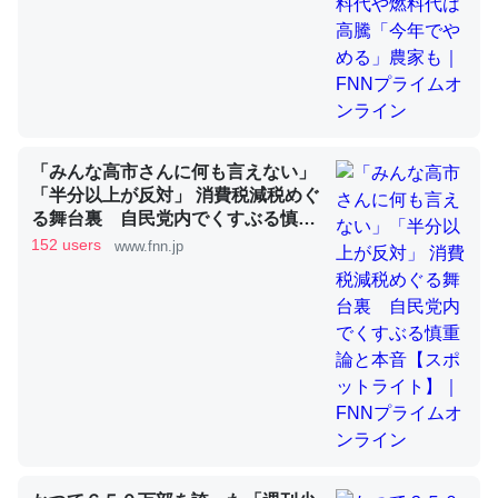
昆虫ってカルシウム少ないのか。知らんかった。調べたら
コオロギのカルシウム分はエビの600分の1程度。
─ニュース :: 【研究発表】昆虫学の大問題＝「昆虫はなぜ海にいな
いのか」に関する新仮説
「みんな高市さんに何も言えない」
「半分以上が反対」 消費税減税めぐ
る舞台裏 自民党内でくすぶる慎重
論と本音【スポットライト】｜FNN
152 users
www.fnn.jp
プライムオンライン
論文では「淡水はカルシウムも酸素も不足してて両方に不
利だから両方が拮抗してるのでは」とあって面白い。海に
いる鋏角類（カブトガニ・ウミグモ）はカルシウムを使わ
ずキチンを強化してる筈だが、酵素が違うのか？
─ニュース :: 【研究発表】昆虫学の大問題＝「昆虫はなぜ海にいな
いのか」に関する新仮説