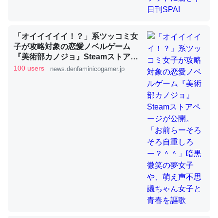
「オイイイイイ！？」系ツッコミ女
ちょうど同じ理由でEcho Show 8を設定中でした。Prime
子が攻略対象の恋愛ノベルゲーム
とかSpotifyを支払う孝行もできる。一生で親と会える残
『美術部カノジョ』Steamストアペ
り時間を日数にすると1週間とかの人が多いそうだけど、
ージが公開。「お前らーそろそろ自
100 users
news.denfaminicogamer.jp
それを実質100倍以上に伸ばす効果があるはず……
重しろー？＾＾」暗黒微笑の夢女子
や、萌え声不思議ちゃん女子と青春
─たまにLINEするくらいだった遠方の父67歳と僕。ITツール導入で
コミュニケーションが劇的に変化した｜tayorini by LIFULL介護
を謳歌
私も3年前ぐらいに祖母の家に設置した。ポケットWifiみ
たいなのでネット環境作ったけどAlexaしか使わないので
回線代ほとんどかからないですよ。参考：
https://toyoshi.hatenablog.com/entry/2019/05/15/1805
34