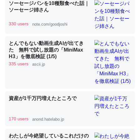
ソーセージパンを10種類食べた話｜
ソーセージ姉さん
昆虫ってカルシウム少ないのか。知らんかった。調べたら
330 users
note.com/goodjoshi
コオロギのカルシウム分はエビの600分の1程度。
─ニュース :: 【研究発表】昆虫学の大問題＝「昆虫はなぜ海にいな
とんでもない動画生成AIが出てき
いのか」に関する新仮説
た 無料で試し放題の「MiniMax
H3」を徹底検証 (1/5)
335 users
ascii.jp
論文では「淡水はカルシウムも酸素も不足してて両方に不
利だから両方が拮抗してるのでは」とあって面白い。海に
資産が1千万円増えたところで
いる鋏角類（カブトガニ・ウミグモ）はカルシウムを使わ
ずキチンを強化してる筈だが、酵素が違うのか？
─ニュース :: 【研究発表】昆虫学の大問題＝「昆虫はなぜ海にいな
170 users
anond.hatelabo.jp
いのか」に関する新仮説
わたしが今絶望しているこれだけの