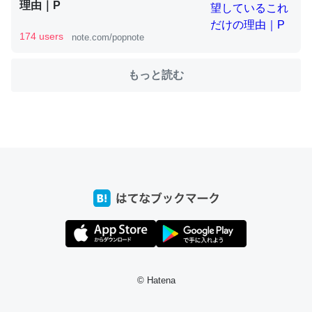
理由｜P
174 users
note.com/popnote
これを元に考えるとカルシウムを大量に使う脊椎動物と貝
類は苦労してるんだな…。腹足類だと殻を無くしてナメク
もっと読む
ジになったり努力してるし。
─ニュース :: 【研究発表】昆虫学の大問題＝「昆虫はなぜ海にいな
いのか」に関する新仮説
ウチもEchoを実家に置いて４年。でたまに覗いてる。ぼ
ちぼちRingも置こうかと画策中。あと、Googleマップで
位置情報を共有してる。電池残量や充電中かが分かるので
これ見て生きてるなって分かる。
─たまにLINEするくらいだった遠方の父67歳と僕。ITツール導入で
© Hatena
コミュニケーションが劇的に変化した｜tayorini by LIFULL介護