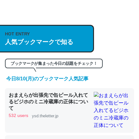
何気にChatGPTの仕組み、特に「トークン」について解
説してる記事が少ないので貴重な良記事。/続編来た
https://isobe324649.hatenablog.com/entry/2023/03/27
HOT ENTRY
/064121
人気ブックマークで知る
─GPTの仕組みと限界についての考察（１） - conceptualization
ブックマークが集まった今日の話題をチェック！
今日8/10(月)のブックマーク人気記事
これは良記事。32768トークンだと英語小説100ページ分
おまえらが出張先で缶ビール入れて
くらい。小説でいう「ずっと前の伏線」は回収されないけ
るビジホのミニ冷蔵庫の正体につい
ど、短期記憶というには多い分量。進化すればするほど分
て
かりやすく強くなりそう
532 users
ysd.theletter.jp
─GPTの仕組みと限界についての考察（１） - conceptualization