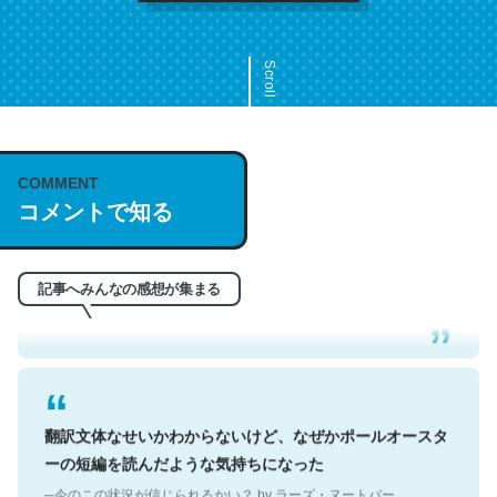
Scroll
COMMENT
これは名文。彼はとてもクレバーなんだろうなと凄く思
コメントで知る
う。英語少しでも読める人は原文もお勧め。自分はこの流
れ好き。Let’s Fucking Go. Then Covid hit. Shit.
─今のこの状況が信じられるかい？ by ラーズ・ヌートバー
記事へみんなの感想が集まる
翻訳文体なせいかわからないけど、なぜかポールオースタ
ーの短編を読んだような気持ちになった
─今のこの状況が信じられるかい？ by ラーズ・ヌートバー