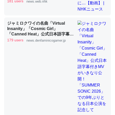
181 users
news.web.nhk
これを元に考えるとカルシウムを大量に使う脊椎動物と貝
ジャミロクワイの名曲「Virtual
類は苦労してるんだな…。腹足類だと殻を無くしてナメク
Insanity」「Cosmic Girl」
ジになったり努力してるし。
「Canned Heat」公式日本語字幕付
─ニュース :: 【研究発表】昆虫学の大問題＝「昆虫はなぜ海にいな
きMVがいきなり公開！「SUMMER
179 users
news.denfaminicogamer.jp
いのか」に関する新仮説
SONIC 2026」での9年ぶりとなる日
本公演を記念して
ウチもEchoを実家に置いて４年。でたまに覗いてる。ぼ
ちぼちRingも置こうかと画策中。あと、Googleマップで
位置情報を共有してる。電池残量や充電中かが分かるので
これ見て生きてるなって分かる。
─たまにLINEするくらいだった遠方の父67歳と僕。ITツール導入で
コミュニケーションが劇的に変化した｜tayorini by LIFULL介護