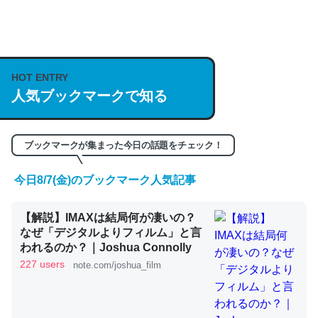
何気にChatGPTの仕組み、特に「トークン」について解
説してる記事が少ないので貴重な良記事。/続編来た
https://isobe324649.hatenablog.com/entry/2023/03/27
HOT ENTRY
人気ブックマークで知る
/064121
─GPTの仕組みと限界についての考察（１） - conceptualization
ブックマークが集まった今日の話題をチェック！
今日8/7(金)のブックマーク人気記事
これは良記事。32768トークンだと英語小説100ページ分
【解説】IMAXは結局何が凄いの？
くらい。小説でいう「ずっと前の伏線」は回収されないけ
なぜ「デジタルよりフィルム」と言
ど、短期記憶というには多い分量。進化すればするほど分
われるのか？｜Joshua Connolly
かりやすく強くなりそう
227 users
note.com/joshua_film
─GPTの仕組みと限界についての考察（１） - conceptualization