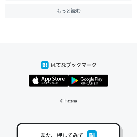
もっと読む
ちょうど同じ理由でEcho Show 8を設定中でした。Prime
とかSpotifyを支払う孝行もできる。一生で親と会える残
り時間を日数にすると1週間とかの人が多いそうだけど、
それを実質100倍以上に伸ばす効果があるはず……
─たまにLINEするくらいだった遠方の父67歳と僕。ITツール導入で
コミュニケーションが劇的に変化した｜tayorini by LIFULL介護
© Hatena
私も3年前ぐらいに祖母の家に設置した。ポケットWifiみ
たいなのでネット環境作ったけどAlexaしか使わないので
回線代ほとんどかからないですよ。参考：
https://toyoshi.hatenablog.com/entry/2019/05/15/1805
34