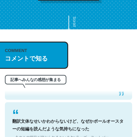
Scroll
COMMENT
これは名文。彼はとてもクレバーなんだろうなと凄く思
コメントで知る
う。英語少しでも読める人は原文もお勧め。自分はこの流
れ好き。Let’s Fucking Go. Then Covid hit. Shit.
─今のこの状況が信じられるかい？ by ラーズ・ヌートバー
記事へみんなの感想が集まる
翻訳文体なせいかわからないけど、なぜかポールオースタ
ーの短編を読んだような気持ちになった
─今のこの状況が信じられるかい？ by ラーズ・ヌートバー