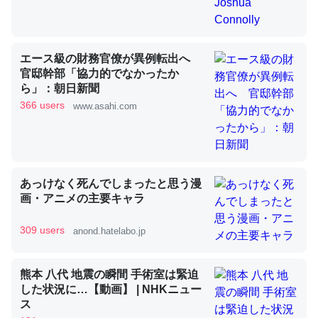
昆虫ってカルシウム少ないのか。知らんかった。調べたら
エース級の財務官僚が異例転出へ
コオロギのカルシウム分はエビの600分の1程度。
官邸幹部「協力的でなかったか
ら」：朝日新聞
─ニュース :: 【研究発表】昆虫学の大問題＝「昆虫はなぜ海にいな
いのか」に関する新仮説
366 users
www.asahi.com
あっけなく死んでしまったと思う漫
論文では「淡水はカルシウムも酸素も不足してて両方に不
画・アニメの主要キャラ
利だから両方が拮抗してるのでは」とあって面白い。海に
いる鋏角類（カブトガニ・ウミグモ）はカルシウムを使わ
309 users
anond.hatelabo.jp
ずキチンを強化してる筈だが、酵素が違うのか？
─ニュース :: 【研究発表】昆虫学の大問題＝「昆虫はなぜ海にいな
熊本 八代 地震の瞬間 手術室は緊迫
いのか」に関する新仮説
した状況に…【動画】 | NHKニュー
ス