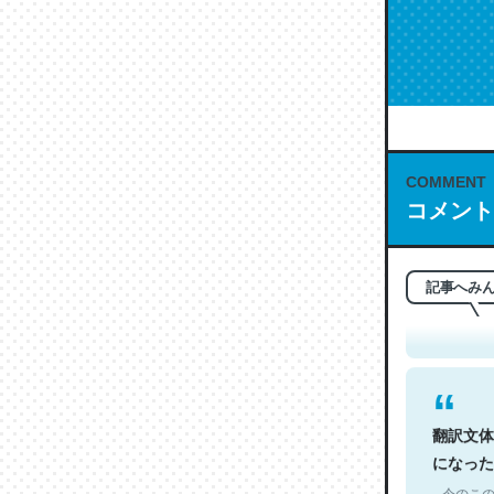
COMMENT
コメント
これは名
もお勧め。自
─今のこの
記事へみ
翻訳文体
になった
─今のこの