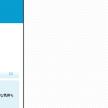
人は原文
な気持ち