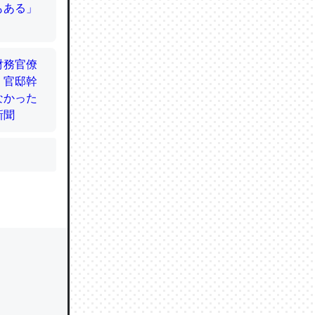
かと画策
るのでこ
的に変化し
う孝行もで
ど、それ
的に変化し