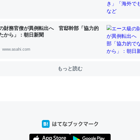
choを実家に置いて４年。でたまに覗いてる。ぼちぼちRingも置こう
の財務官僚が異例転出へ 官邸幹部「協力的
、Googleマップで位置情報を共有してる。電池残量や充電中かが分か
たから」：朝日新聞
きてるなって分かる。
www.asahi.com
INEするくらいだった遠方の父67歳と僕。ITツール導入でコミュニケーションが劇
ni by LIFULL介護
もっと読む
じ理由でEcho Show 8を設定中でした。PrimeとかSpotifyを支払
生で親と会える残り時間を日数にすると1週間とかの人が多いそうだけ
00倍以上に伸ばす効果があるはず……
INEするくらいだった遠方の父67歳と僕。ITツール導入でコミュニケーションが劇
ni by LIFULL介護