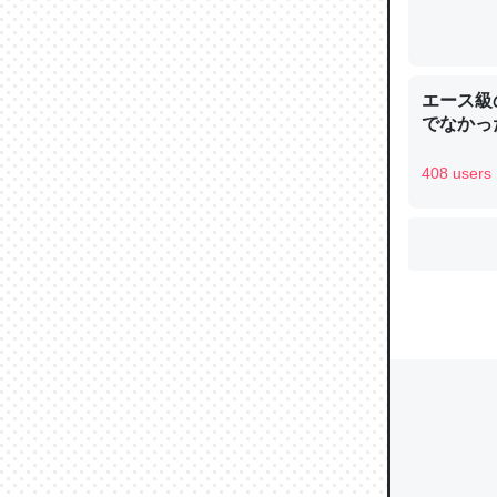
ウチもE
エース級
中。あと
でなかっ
れ見て生
408 users
─たまにL
た｜tayori
ちょうど同
きる。一
を実質1
─たまにL
た｜tayori