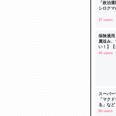
「政治運
─ニュース
シロクマ
37 users
保険適用
論文では
属並み、
は」とあ
い！】【グ
チンを強
45 users
─ニュース
これを元
スーパー
類だと殻
「マクド
─ニュース
る」など
80 users