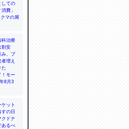
てるので
使わずキ
…。腹足