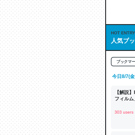
何気にC
な良記事。/続
─GPTの仕
HOT ENTRY
人気ブッ
これは良
ブックマ
の伏線」
やすく強
今日8/7
─GPTの仕
【解説】
フィルム」
303 users
昆虫って
の600