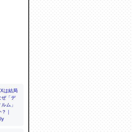
ので貴重
064121
ずっと前
ど分かり
分はエビ