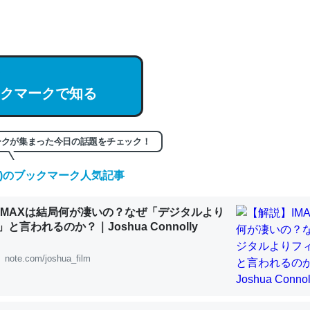
hatGPTの仕組み、特に「トークン」について解説してる記事が少ない
編来た https://isobe324649.hatenablog.com/entry/2023/03/27/
組みと限界についての考察（１） - conceptualization
クマークで知る
記事。32768トークンだと英語小説100ページ分くらい。小説でいう「
ークが集まった今日の話題をチェック！
は回収されないけど、短期記憶というには多い分量。進化すればするほ
くなりそう
(金)のブックマーク人気記事
組みと限界についての考察（１） - conceptualization
IMAXは結局何が凄いの？なぜ「デジタルより
と言われるのか？｜Joshua Connolly
note.com/joshua_film
カルシウム少ないのか。知らんかった。調べたらコオロギのカルシウム
分の1程度。