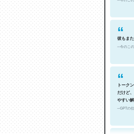
彼もまた
─今のこの
トークン
だけど、
やすい解
─GPTの仕