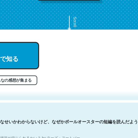
Scroll
で知る
文。彼はとてもクレバーなんだろうなと凄く思う。英語少しでも読める
分はこの流れ好き。Let’s Fucking Go. Then Covid hit. Shit.
状況が信じられるかい？ by ラーズ・ヌートバー
んなの感想が集まる
なせいかわからないけど、なぜかポールオースターの短編を読んだよう
状況が信じられるかい？ by ラーズ・ヌートバー