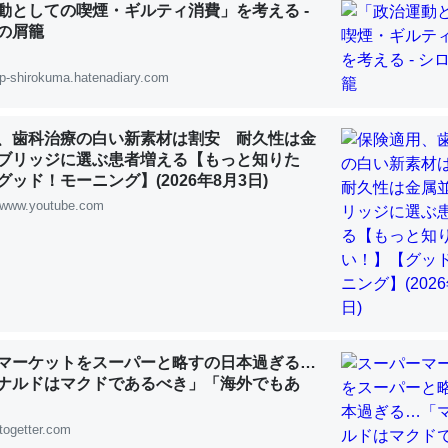
動としての喫煙・ギルティ消費」を考える -
 :: 【研究発表】昆虫学の大問題＝「昆虫はなぜ海にいないのか」に関する新仮説
の屑籠
p-shirokuma.hatenadiary.com
、歯科治療の白い新素材は割安 耐久性は金
「淡水はカルシウムも酸素も不足してて両方に不利だから両方が拮抗し
ブリッジに選ぶ患者増える【もっと知りた
って面白い。海にいる鋏角類（カブトガニ・ウミグモ）はカルシウムを
ッド！モーニング】(2026年8月3日)
化してる筈だが、酵素が違うのか？
www.youtube.com
 :: 【研究発表】昆虫学の大問題＝「昆虫はなぜ海にいないのか」に関する新仮説
に考えるとカルシウムを大量に使う脊椎動物と貝類は苦労してるんだな
マーケットをスーパーと略すの日本過ぎる…
を無くしてナメクジになったり努力してるし。
ナルドはマクドであるべき」「海外でもあ
 :: 【研究発表】昆虫学の大問題＝「昆虫はなぜ海にいないのか」に関する新仮説
togetter.com