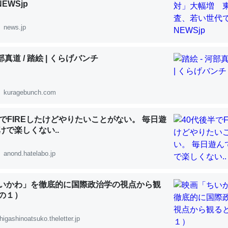
NEWSjp
 :: 【研究発表】昆虫学の大問題＝「昆虫はなぜ海にいないのか」に関する新仮説
news.jp
河部真道 / 踏絵 | くらげバンチ
「淡水はカルシウムも酸素も不足してて両方に不利だから両方が拮抗し
って面白い。海にいる鋏角類（カブトガニ・ウミグモ）はカルシウムを
kuragebunch.com
化してる筈だが、酵素が違うのか？
 :: 【研究発表】昆虫学の大問題＝「昆虫はなぜ海にいないのか」に関する新仮説
半でFIREしたけどやりたいことがない。 毎日遊
けで楽しくない..
anond.hatelabo.jp
に考えるとカルシウムを大量に使う脊椎動物と貝類は苦労してるんだな
いかわ」を徹底的に国際政治学の視点から観
を無くしてナメクジになったり努力してるし。
の１）
 :: 【研究発表】昆虫学の大問題＝「昆虫はなぜ海にいないのか」に関する新仮説
higashinoatsuko.theletter.jp