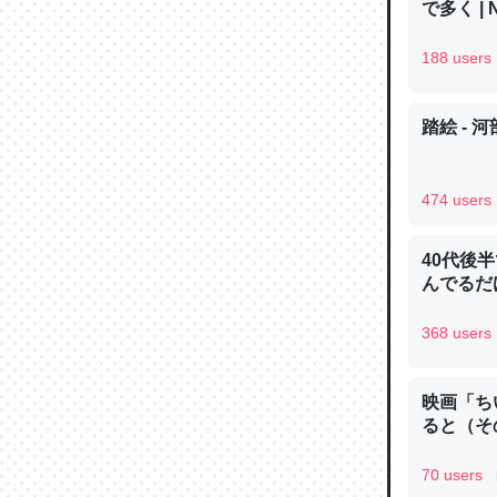
で多く | 
─ニュース
188 users
踏絵 - 
論文では
は」とあ
474 users
チンを強
─ニュース
40代後
んでるだ
368 users
これを元
映画「ち
類だと殻
ると（そ
─ニュース
70 users