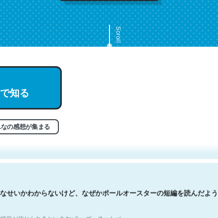
Scroll
で知る
文。彼はとてもクレバーなんだろうなと凄く思う。英語少しでも読める
分はこの流れ好き。Let’s Fucking Go. Then Covid hit. Shit.
状況が信じられるかい？ by ラーズ・ヌートバー
んなの感想が集まる
なせいかわからないけど、なぜかポールオースターの短編を読んだよう
状況が信じられるかい？ by ラーズ・ヌートバー