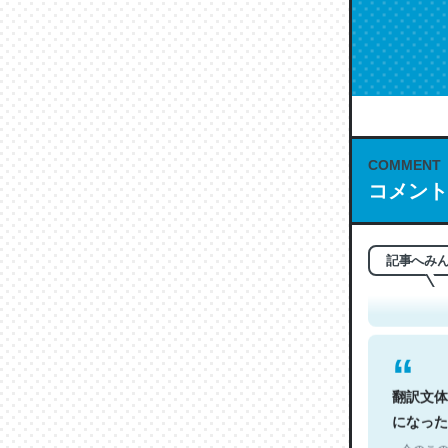
COMMENT
コメント
これは名
もお勧め。自
─今のこの
記事へみ
翻訳文体
になった
─今のこの