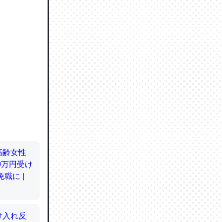
ので貴重
064121
ずっと前
ど分かり
分はエビ