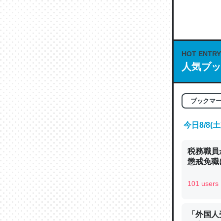
何気にC
な良記事。/続
─GPTの仕
HOT ENTRY
人気ブッ
これは良
ブックマ
の伏線」
今日8/8
やすく強
─GPTの仕
税務職員
懲戒免職に
101 users
昆虫って
「外国人
の600