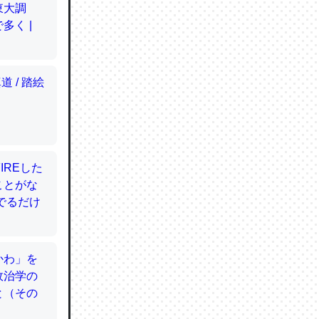
てるので
使わずキ
…。腹足