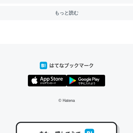
もっと読む
choを実家に置いて４年。でたまに覗いてる。ぼちぼちRingも置こう
、Googleマップで位置情報を共有してる。電池残量や充電中かが分か
きてるなって分かる。
INEするくらいだった遠方の父67歳と僕。ITツール導入でコミュニケーションが劇
ni by LIFULL介護
じ理由でEcho Show 8を設定中でした。PrimeとかSpotifyを支払
生で親と会える残り時間を日数にすると1週間とかの人が多いそうだけ
© Hatena
00倍以上に伸ばす効果があるはず……
INEするくらいだった遠方の父67歳と僕。ITツール導入でコミュニケーションが劇
ni by LIFULL介護