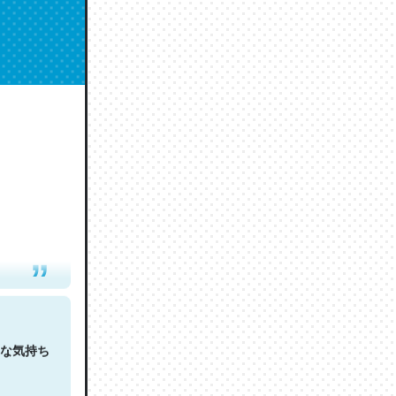
人は原文
な気持ち