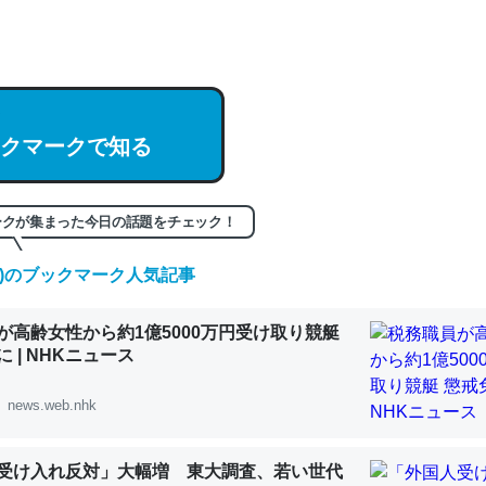
hatGPTの仕組み、特に「トークン」について解説してる記事が少ない
編来た https://isobe324649.hatenablog.com/entry/2023/03/27/
組みと限界についての考察（１） - conceptualization
クマークで知る
記事。32768トークンだと英語小説100ページ分くらい。小説でいう「
ークが集まった今日の話題をチェック！
は回収されないけど、短期記憶というには多い分量。進化すればするほ
(土)のブックマーク人気記事
くなりそう
組みと限界についての考察（１） - conceptualization
が高齢女性から約1億5000万円受け取り競艇
 | NHKニュース
news.web.nhk
カルシウム少ないのか。知らんかった。調べたらコオロギのカルシウム
受け入れ反対」大幅増 東大調査、若い世代
分の1程度。