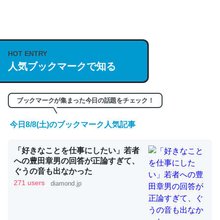
何気にChatGPTの仕組み、特に「トークン」について解
説してる記事が少ないので貴重な良記事。/続編来た
HOT ENTRY
https://isobe324649.hatenablog.com/entry/2023/03/27
人気ブックマークで知る
/064121
─GPTの仕組みと限界についての考察（１） - conceptualization
ブックマークが集まった今日の話題をチェック！
今日8/8(土)のブックマーク人気記事
これは良記事。32768トークンだと英語小説100ページ分
「好きなことを仕事にしたい」若者
くらい。小説でいう「ずっと前の伏線」は回収されないけ
への豊田章男の回答が正論すぎて、
ど、短期記憶というには多い分量。進化すればするほど分
ぐうの音も出なかった
かりやすく強くなりそう
271 users
diamond.jp
─GPTの仕組みと限界についての考察（１） - conceptualization