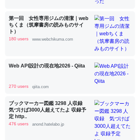
第一回 女性専用ジムの清潔｜web
昆虫ってカルシウム少ないのか。知らんかった。調べたら
ちくま（筑摩書房の読みものサイ
コオロギのカルシウム分はエビの600分の1程度。
ト）
180 users
www.webchikuma.com
─ニュース :: 【研究発表】昆虫学の大問題＝「昆虫はなぜ海にいな
いのか」に関する新仮説
Web API設計の現在地2026 - Qiita
論文では「淡水はカルシウムも酸素も不足してて両方に不
270 users
qiita.com
利だから両方が拮抗してるのでは」とあって面白い。海に
いる鋏角類（カブトガニ・ウミグモ）はカルシウムを使わ
ブックマーカー図鑑 3298 人収録
ずキチンを強化してる筈だが、酵素が違うのか？
気づけば3000人超えてたよ 収録予
定 http..
─ニュース :: 【研究発表】昆虫学の大問題＝「昆虫はなぜ海にいな
いのか」に関する新仮説
476 users
anond.hatelabo.jp