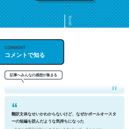
Scroll
COMMENT
これは名文。彼はとてもクレバーなんだろうなと凄く思
コメントで知る
う。英語少しでも読める人は原文もお勧め。自分はこの流
れ好き。Let’s Fucking Go. Then Covid hit. Shit.
─今のこの状況が信じられるかい？ by ラーズ・ヌートバー
記事へみんなの感想が集まる
翻訳文体なせいかわからないけど、なぜかポールオースタ
ーの短編を読んだような気持ちになった
─今のこの状況が信じられるかい？ by ラーズ・ヌートバー