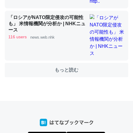
「ロシアがNATO限定侵攻の可能性
これを元に考えるとカルシウムを大量に使う脊椎動物と貝
も」 米情報機関が分析か | NHKニュ
類は苦労してるんだな…。腹足類だと殻を無くしてナメク
ース
ジになったり努力してるし。
116 users
news.web.nhk
─ニュース :: 【研究発表】昆虫学の大問題＝「昆虫はなぜ海にいな
いのか」に関する新仮説
もっと読む
ウチもEchoを実家に置いて４年。でたまに覗いてる。ぼ
ちぼちRingも置こうかと画策中。あと、Googleマップで
位置情報を共有してる。電池残量や充電中かが分かるので
これ見て生きてるなって分かる。
─たまにLINEするくらいだった遠方の父67歳と僕。ITツール導入で
コミュニケーションが劇的に変化した｜tayorini by LIFULL介護