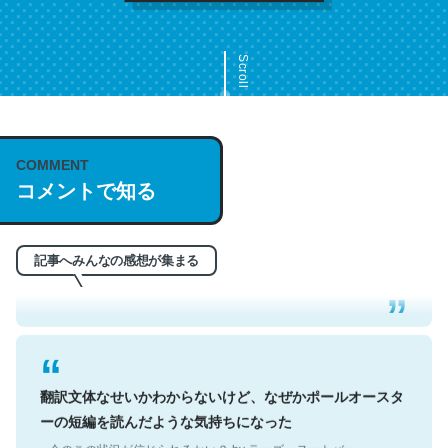
Scroll
COMMENT
これは名文。彼はとてもクレバーなんだろうなと凄く思
コメントで知る
う。英語少しでも読める人は原文もお勧め。自分はこの流
れ好き。Let’s Fucking Go. Then Covid hit. Shit.
記事へみんなの感想が集まる
─今のこの状況が信じられるかい？ by ラーズ・ヌートバー
翻訳文体なせいかわからないけど、なぜかポールオースタ
ーの短編を読んだような気持ちになった
─今のこの状況が信じられるかい？ by ラーズ・ヌートバー