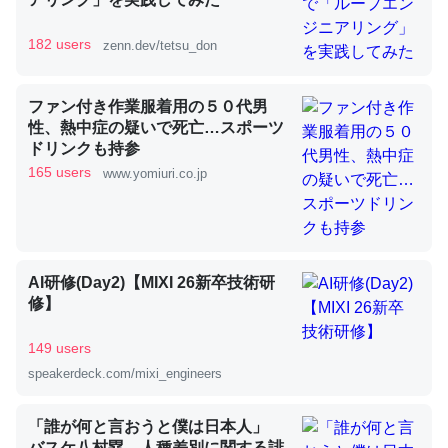
182 users
zenn.dev/tetsu_don
昆虫ってカルシウム少ないのか。知らんかった。調べたら
コオロギのカルシウム分はエビの600分の1程度。
ファン付き作業服着用の５０代男
性、熱中症の疑いで死亡…スポーツ
─ニュース :: 【研究発表】昆虫学の大問題＝「昆虫はなぜ海にいな
いのか」に関する新仮説
ドリンクも持参
165 users
www.yomiuri.co.jp
論文では「淡水はカルシウムも酸素も不足してて両方に不
AI研修(Day2)【MIXI 26新卒技術研
利だから両方が拮抗してるのでは」とあって面白い。海に
修】
いる鋏角類（カブトガニ・ウミグモ）はカルシウムを使わ
ずキチンを強化してる筈だが、酵素が違うのか？
149 users
speakerdeck.com/mixi_engineers
─ニュース :: 【研究発表】昆虫学の大問題＝「昆虫はなぜ海にいな
いのか」に関する新仮説
「誰が何と言おうと僕は日本人」
バスケ八村塁、人種差別に関する誹