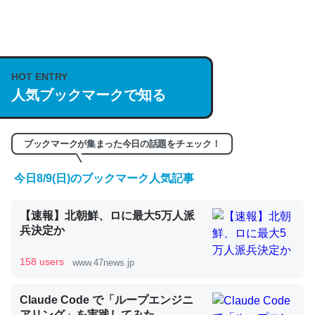
何気にChatGPTの仕組み、特に「トークン」について解
説してる記事が少ないので貴重な良記事。/続編来た
HOT ENTRY
https://isobe324649.hatenablog.com/entry/2023/03/27
人気ブックマークで知る
/064121
─GPTの仕組みと限界についての考察（１） - conceptualization
ブックマークが集まった今日の話題をチェック！
今日8/9(日)のブックマーク人気記事
これは良記事。32768トークンだと英語小説100ページ分
【速報】北朝鮮、ロに最大5万人派
くらい。小説でいう「ずっと前の伏線」は回収されないけ
兵決定か
ど、短期記憶というには多い分量。進化すればするほど分
かりやすく強くなりそう
158 users
www.47news.jp
─GPTの仕組みと限界についての考察（１） - conceptualization
Claude Code で「ループエンジニ
アリング」を実践してみた