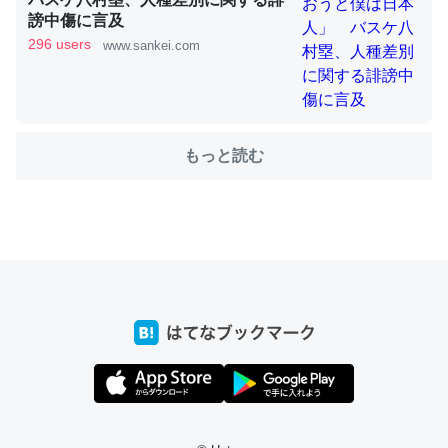
謗中傷に言及
296 users
www.sankei.com
これを元に考えるとカルシウムを大量に使う脊椎動物と貝
類は苦労してるんだな…。腹足類だと殻を無くしてナメク
ジになったり努力してるし。
─ニュース :: 【研究発表】昆虫学の大問題＝「昆虫はなぜ海にいな
もっと読む
いのか」に関する新仮説
ウチもEchoを実家に置いて４年。でたまに覗いてる。ぼ
ちぼちRingも置こうかと画策中。あと、Googleマップで
位置情報を共有してる。電池残量や充電中かが分かるので
これ見て生きてるなって分かる。
─たまにLINEするくらいだった遠方の父67歳と僕。ITツール導入で
コミュニケーションが劇的に変化した｜tayorini by LIFULL介護