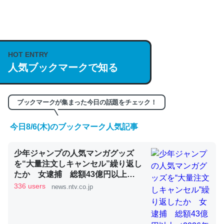
何気にChatGPTの仕組み、特に「トークン」について解
説してる記事が少ないので貴重な良記事。/続編来た
HOT ENTRY
https://isobe324649.hatenablog.com/entry/2023/03/27
人気ブックマークで知る
/064121
─GPTの仕組みと限界についての考察（１） - conceptualization
ブックマークが集まった今日の話題をチェック！
今日8/6(木)のブックマーク人気記事
これは良記事。32768トークンだと英語小説100ページ分
少年ジャンプの人気マンガグッズ
くらい。小説でいう「ずっと前の伏線」は回収されないけ
を“大量注文しキャンセル”繰り返し
ど、短期記憶というには多い分量。進化すればするほど分
たか 女逮捕 総額43億円以上
かりやすく強くなりそう
（2026年8月6日掲載）｜日テレ
336 users
news.ntv.co.jp
NEWS NNN
─GPTの仕組みと限界についての考察（１） - conceptualization