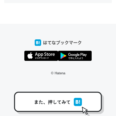
ちょうど同じ理由でEcho Show 8を設定中でした。Prime
とかSpotifyを支払う孝行もできる。一生で親と会える残
り時間を日数にすると1週間とかの人が多いそうだけど、
それを実質100倍以上に伸ばす効果があるはず……
─たまにLINEするくらいだった遠方の父67歳と僕。ITツール導入で
コミュニケーションが劇的に変化した｜tayorini by LIFULL介護
© Hatena
私も3年前ぐらいに祖母の家に設置した。ポケットWifiみ
たいなのでネット環境作ったけどAlexaしか使わないので
回線代ほとんどかからないですよ。参考：
https://toyoshi.hatenablog.com/entry/2019/05/15/1805
34