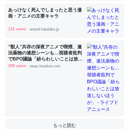
あっけなく死んでしまったと思う漫
画・アニメの主要キャラ
これを元に考えるとカルシウムを大量に使う脊椎動物と貝
類は苦労してるんだな…。腹足類だと殻を無くしてナメク
131 users
anond.hatelabo.jp
ジになったり努力してるし。
─ニュース :: 【研究発表】昆虫学の大問題＝「昆虫はなぜ海にいな
いのか」に関する新仮説
“獣人”共存の深夜アニメで喫煙、違
法薬物の連想シーンも…視聴者批判
でBPO議論「紛らわしいことは放送
しないほうが」 - ライブドアニュー
289 users
news.livedoor.com
ス
ウチもEchoを実家に置いて４年。でたまに覗いてる。ぼ
ちぼちRingも置こうかと画策中。あと、Googleマップで
位置情報を共有してる。電池残量や充電中かが分かるので
これ見て生きてるなって分かる。
─たまにLINEするくらいだった遠方の父67歳と僕。ITツール導入で
コミュニケーションが劇的に変化した｜tayorini by LIFULL介護
もっと読む