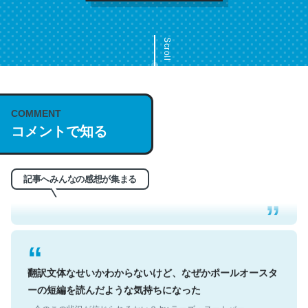
Scroll
COMMENT
これは名文。彼はとてもクレバーなんだろうなと凄く思
コメントで知る
う。英語少しでも読める人は原文もお勧め。自分はこの流
れ好き。Let’s Fucking Go. Then Covid hit. Shit.
─今のこの状況が信じられるかい？ by ラーズ・ヌートバー
記事へみんなの感想が集まる
翻訳文体なせいかわからないけど、なぜかポールオースタ
ーの短編を読んだような気持ちになった
─今のこの状況が信じられるかい？ by ラーズ・ヌートバー