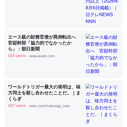
昆虫ってカルシウム少ないのか。知らんかった。調べたら
コオロギのカルシウム分はエビの600分の1程度。
─ニュース :: 【研究発表】昆虫学の大問題＝「昆虫はなぜ海にいな
エース級の財務官僚が異例転出へ
いのか」に関する新仮説
官邸幹部「協力的でなかったか
ら」：朝日新聞
154 users
www.asahi.com
論文では「淡水はカルシウムも酸素も不足してて両方に不
利だから両方が拮抗してるのでは」とあって面白い。海に
ワールドトリガー最大の発明は、味
いる鋏角類（カブトガニ・ウミグモ）はカルシウムを使わ
方同士を殺し合わせたことだ。｜ま
ずキチンを強化してる筈だが、酵素が違うのか？
くらぎ
167 users
note.com/makuragi_note
─ニュース :: 【研究発表】昆虫学の大問題＝「昆虫はなぜ海にいな
いのか」に関する新仮説