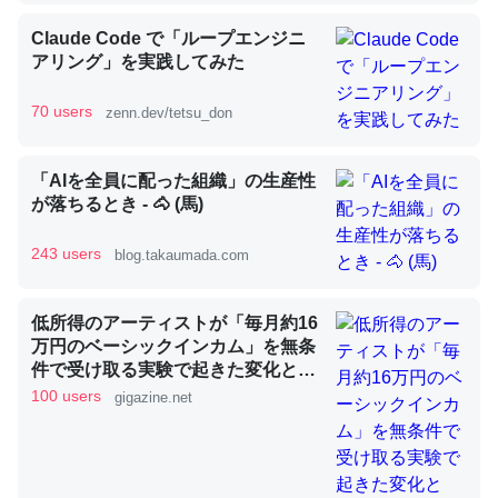
Claude Code で「ループエンジニ
アリング」を実践してみた
昆虫ってカルシウム少ないのか。知らんかった。調べたら
コオロギのカルシウム分はエビの600分の1程度。
70 users
zenn.dev/tetsu_don
─ニュース :: 【研究発表】昆虫学の大問題＝「昆虫はなぜ海にいな
いのか」に関する新仮説
「AIを全員に配った組織」の生産性
が落ちるとき - 🐴 (馬)
243 users
blog.takaumada.com
論文では「淡水はカルシウムも酸素も不足してて両方に不
低所得のアーティストが「毎月約16
利だから両方が拮抗してるのでは」とあって面白い。海に
万円のベーシックインカム」を無条
いる鋏角類（カブトガニ・ウミグモ）はカルシウムを使わ
件で受け取る実験で起きた変化と
ずキチンを強化してる筈だが、酵素が違うのか？
は？
100 users
gigazine.net
─ニュース :: 【研究発表】昆虫学の大問題＝「昆虫はなぜ海にいな
いのか」に関する新仮説