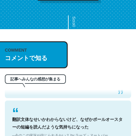
Scroll
COMMENT
これは名文。彼はとてもクレバーなんだろうなと凄く思
コメントで知る
う。英語少しでも読める人は原文もお勧め。自分はこの流
れ好き。Let’s Fucking Go. Then Covid hit. Shit.
─今のこの状況が信じられるかい？ by ラーズ・ヌートバー
記事へみんなの感想が集まる
翻訳文体なせいかわからないけど、なぜかポールオースタ
ーの短編を読んだような気持ちになった
─今のこの状況が信じられるかい？ by ラーズ・ヌートバー