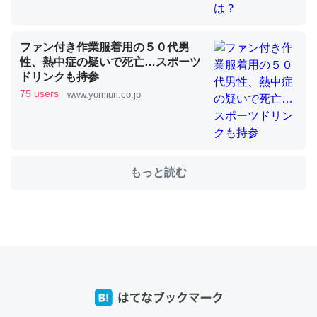
これを元に考えるとカルシウムを大量に使う脊椎動物と貝
ファン付き作業服着用の５０代男
性、熱中症の疑いで死亡…スポーツ
類は苦労してるんだな…。腹足類だと殻を無くしてナメク
ドリンクも持参
ジになったり努力してるし。
75 users
www.yomiuri.co.jp
─ニュース :: 【研究発表】昆虫学の大問題＝「昆虫はなぜ海にいな
いのか」に関する新仮説
もっと読む
ウチもEchoを実家に置いて４年。でたまに覗いてる。ぼ
ちぼちRingも置こうかと画策中。あと、Googleマップで
位置情報を共有してる。電池残量や充電中かが分かるので
これ見て生きてるなって分かる。
─たまにLINEするくらいだった遠方の父67歳と僕。ITツール導入で
コミュニケーションが劇的に変化した｜tayorini by LIFULL介護